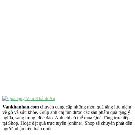
Quà Tặng Độc Đáo
Quà Tặng Ý Nghĩa
Quà Tặng Cao Cấp
VẬT PHẨM PHONG THỦY
Vật Phẩm Phong Thủy
Đồ Phong Thủy Để Bàn
Tượng Trang Trí Phong Thủy
Tượng Phật Mini
Tượng Phật Để Xe
Trang Trí Taplo Xe
Vankhanhan.com
chuyên cung cấp những món quà tặng lưu niệm
về gỗ và sức khỏe. Giúp anh chị tìm được các sản phẩm quà tặng ý
nghĩa, sang trọng, độc đáo. Anh chị có thể mua Quà Tặng trực tiếp
tại Shop. Hoặc đặt quà trực tuyến (online), Shop sẽ chuyển phát đến
người nhận trên toàn quốc.