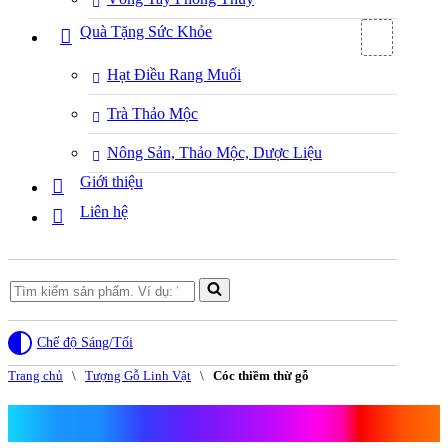
Quà Tặng Sức Khỏe
Hạt Điều Rang Muối
Trà Thảo Mộc
Nông Sản, Thảo Mộc, Dược Liệu
Giới thiệu
Liên hệ
Search
for...
Chế độ Sáng/Tối
Trang chủ
\
Tượng Gỗ Linh Vật
\
Cóc thiềm thừ gỗ
Cóc thiềm thừ gỗ