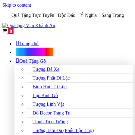
Skip to content
Quà Tặng Trực Tuyến :
Độc Đáo – Ý Nghĩa – Sang Trọng
Cart
0
Trang chủ
Shop Quà Tặng
Quà Tặng Gỗ
Tượng Để Xe
Tượng Phật Di Lặc
Bình Hút Tài Lộc
Lục Bình Gỗ
Tượng Linh Vật
Đồ Decor Trang Trí
Tranh Treo Tường
Tượng Tam Đa (Phúc Lộc Thọ)