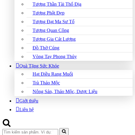
Tượng Thần Tài Thổ Địa
Tượng Phật Đẹp
Tượng Đạt Ma Sư Tổ
Tượng Quan Công
Tượng Gia Cát Lượng
Đồ Thờ Cúng
Vòng Tay Phong Thủy
Quà Tặng Sức Khỏe
Hạt Điều Rang Muối
Trà Thảo Mộc
Nông Sản, Thảo Mộc, Dược Liệu
Giới thiệu
Liên hệ
Search