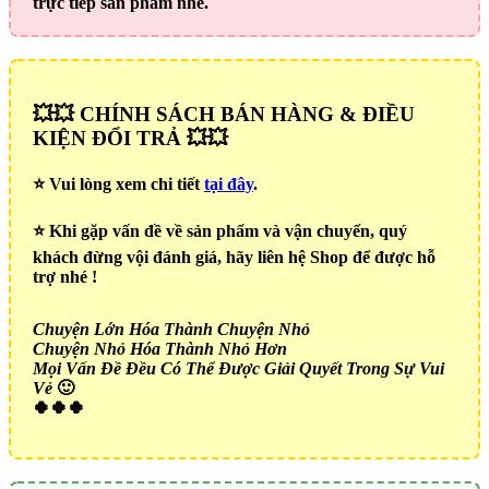
trực tiếp sản phẩm nhé.
💥💥 CHÍNH SÁCH BÁN HÀNG & ĐIỀU
KIỆN ĐỔI TRẢ 💥💥
⭐️ Vui lòng xem chi tiết
tại đây
.
⭐️ Khi gặp vấn đề về sản phẩm và vận chuyển, quý
khách đừng vội đánh giá, hãy liên hệ Shop để được hỗ
trợ nhé !
Chuyện Lớn Hóa Thành Chuyện Nhỏ
Chuyện Nhỏ Hóa Thành Nhỏ Hơn
Mọi Vấn Đề Đều Có Thể Được Giải Quyết Trong Sự Vui
Vẻ
🙂
🍀🍀🍀