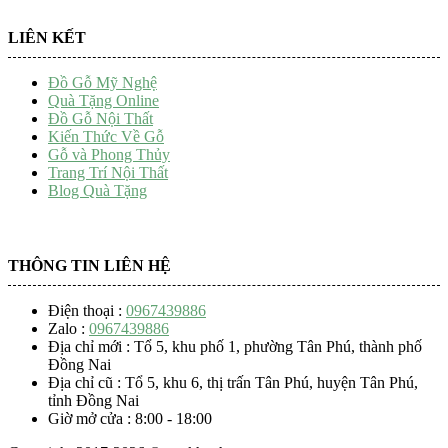
LIÊN KẾT
Đồ Gỗ Mỹ Nghệ
Quà Tặng Online
Đồ Gỗ Nội Thất
Kiến Thức Về Gỗ
Gỗ và Phong Thủy
Trang Trí Nội Thất
Blog Quà Tặng
THÔNG TIN LIÊN HỆ
Điện thoại :
0967439886
Zalo :
0967439886
Địa chỉ mới : Tổ 5, khu phố 1, phường Tân Phú, thành phố
Đồng Nai
Địa chỉ cũ : Tổ 5, khu 6, thị trấn Tân Phú, huyện Tân Phú,
tỉnh Đồng Nai
Giờ mở cửa : 8:00 - 18:00