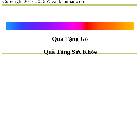
Copyright 2017-2026 © vankhanhan.com.
Quà Tặng Vạn Khánh An
Quà Tặng Gỗ
Quà Tặng Sức Khỏe
TÌM QUÀ NHANH
TẶNG QUÀ CHỦ ĐỀ GÌ ?
Quà Tặng Trang Trí
Quà Tặng Để Bàn
Quà Tặng Mỹ Nghệ
Quà Tặng Phong Thủy
Quà Tặng Phật Giáo