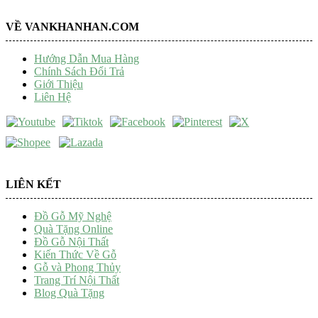
VỀ VANKHANHAN.COM
Hướng Dẫn Mua Hàng
Chính Sách Đổi Trả
Giới Thiệu
Liên Hệ
LIÊN KẾT
Đồ Gỗ Mỹ Nghệ
Quà Tặng Online
Đồ Gỗ Nội Thất
Kiến Thức Về Gỗ
Gỗ và Phong Thủy
Trang Trí Nội Thất
Blog Quà Tặng