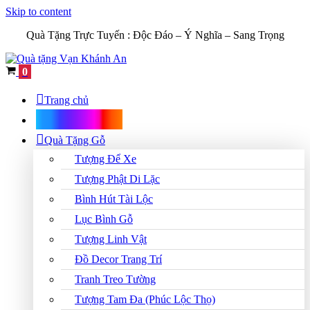
Skip to content
Quà Tặng Trực Tuyến :
Độc Đáo – Ý Nghĩa – Sang Trọng
Cart
0
Trang chủ
Shop Quà Tặng
Quà Tặng Gỗ
Tượng Để Xe
Tượng Phật Di Lặc
Bình Hút Tài Lộc
Lục Bình Gỗ
Tượng Linh Vật
Đồ Decor Trang Trí
Tranh Treo Tường
Tượng Tam Đa (Phúc Lộc Thọ)