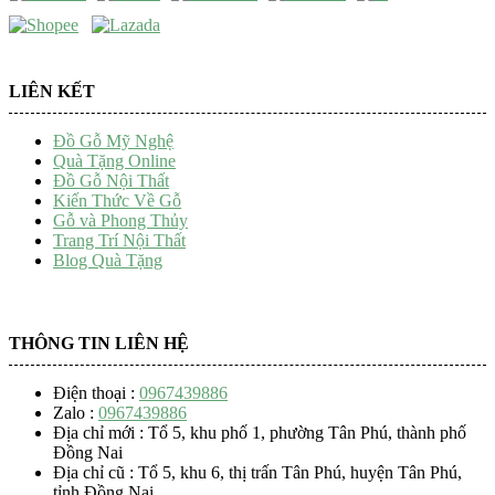
LIÊN KẾT
Đồ Gỗ Mỹ Nghệ
Quà Tặng Online
Đồ Gỗ Nội Thất
Kiến Thức Về Gỗ
Gỗ và Phong Thủy
Trang Trí Nội Thất
Blog Quà Tặng
THÔNG TIN LIÊN HỆ
Điện thoại :
0967439886
Zalo :
0967439886
Địa chỉ mới : Tổ 5, khu phố 1, phường Tân Phú, thành phố
Đồng Nai
Địa chỉ cũ : Tổ 5, khu 6, thị trấn Tân Phú, huyện Tân Phú,
tỉnh Đồng Nai