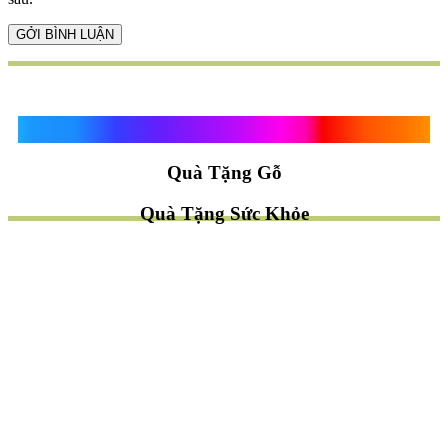
Quà Tặng Vạn Khánh An
Quà Tặng Gỗ
Quà Tặng Sức Khỏe
TÌM QUÀ NHANH
TẶNG QUÀ CHỦ ĐỀ GÌ ?
Quà Tặng Trang Trí
Quà Tặng Để Bàn
Quà Tặng Mỹ Nghệ
Quà Tặng Phong Thủy
Quà Tặng Phật Giáo