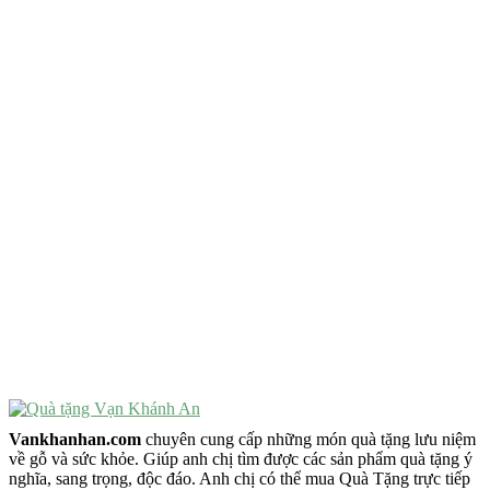
QUÀ TẶNG TIÊU CHÍ GÌ ?
Quà Tặng Độc Đáo
Quà Tặng Ý Nghĩa
Quà Tặng Cao Cấp
VẬT PHẨM PHONG THỦY
Vật Phẩm Phong Thủy
Đồ Phong Thủy Để Bàn
Tượng Trang Trí Phong Thủy
Tượng Phật Mini
Tượng Phật Để Xe
Trang Trí Taplo Xe
Vankhanhan.com
chuyên cung cấp những món quà tặng lưu niệm
về gỗ và sức khỏe. Giúp anh chị tìm được các sản phẩm quà tặng ý
nghĩa, sang trọng, độc đáo. Anh chị có thể mua Quà Tặng trực tiếp