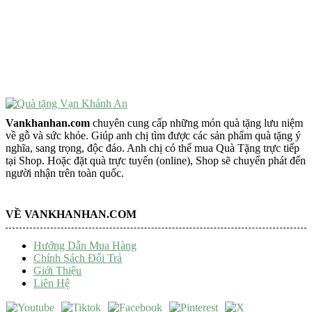
Vật Phẩm Phong Thủy
Đồ Phong Thủy Để Bàn
Tượng Trang Trí Phong Thủy
Tượng Phật Mini
Tượng Phật Để Xe
Trang Trí Taplo Xe
Vankhanhan.com
chuyên cung cấp những món quà tặng lưu niệm
về gỗ và sức khỏe. Giúp anh chị tìm được các sản phẩm quà tặng ý
nghĩa, sang trọng, độc đáo. Anh chị có thể mua Quà Tặng trực tiếp
tại Shop. Hoặc đặt quà trực tuyến (online), Shop sẽ chuyển phát đến
người nhận trên toàn quốc.
VỀ VANKHANHAN.COM
Hướng Dẫn Mua Hàng
Chính Sách Đổi Trả
Giới Thiệu
Liên Hệ