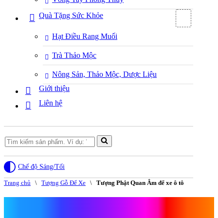
Quà Tặng Sức Khỏe
Hạt Điều Rang Muối
Trà Thảo Mộc
Nông Sản, Thảo Mộc, Dược Liệu
Giới thiệu
Liên hệ
Search
for...
Chế độ Sáng/Tối
Trang chủ
\
Tượng Gỗ Để Xe
\
Tượng Phật Quan Âm để xe ô tô
Tượng Phật Quan Âm để xe ô