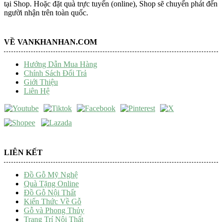
tại Shop. Hoặc đặt quà trực tuyến (online), Shop sẽ chuyển phát đến
người nhận trên toàn quốc.
VỀ VANKHANHAN.COM
Hướng Dẫn Mua Hàng
Chính Sách Đổi Trả
Giới Thiệu
Liên Hệ
LIÊN KẾT
Đồ Gỗ Mỹ Nghệ
Quà Tặng Online
Đồ Gỗ Nội Thất
Kiến Thức Về Gỗ
Gỗ và Phong Thủy
Trang Trí Nội Thất