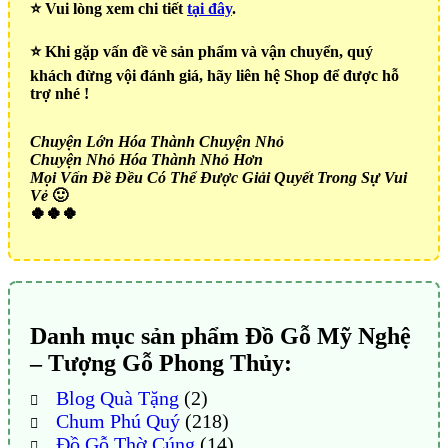
⭐️ Vui lòng xem chi tiết
tại đây
.
⭐️ Khi gặp vấn đề về sản phẩm và vận chuyển, quý
khách đừng vội đánh giá, hãy liên hệ Shop để được hỗ
trợ nhé !
Chuyện Lớn Hóa Thành Chuyện Nhỏ
Chuyện Nhỏ Hóa Thành Nhỏ Hơn
Mọi Vấn Đề Đều Có Thể Được Giải Quyết Trong Sự Vui
Vẻ
🙂
🍀🍀🍀
Danh mục sản phẩm Đồ Gỗ Mỹ Nghệ
– Tượng Gỗ Phong Thủy:
Blog Quà Tặng
(2)
Chum Phú Quý
(218)
Đồ Gỗ Thờ Cúng
(14)