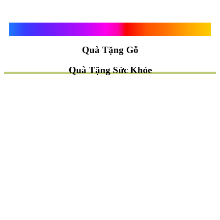
Quà Tặng Vạn Khánh An
Quà Tặng Gỗ
Quà Tặng Sức Khỏe
TÌM QUÀ NHANH
TẶNG QUÀ CHỦ ĐỀ GÌ ?
Quà Tặng Trang Trí
Quà Tặng Để Bàn
Quà Tặng Mỹ Nghệ
Quà Tặng Phong Thủy
Quà Tặng Phật Giáo
TẶNG QUÀ CHO AI ?