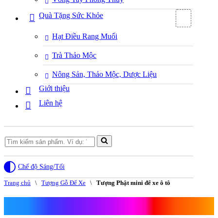
Quà Tặng Sức Khỏe
Hạt Điều Rang Muối
Trà Thảo Mộc
Nông Sản, Thảo Mộc, Dược Liệu
Giới thiệu
Liên hệ
Search
for...
Chế độ Sáng/Tối
Trang chủ
\
Tượng Gỗ Để Xe
\
Tượng Phật mini để xe ô tô
Tượng Phật mini để xe ô tô