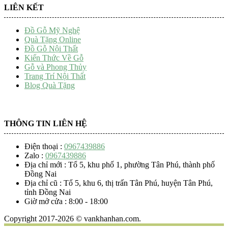
LIÊN KẾT
Đồ Gỗ Mỹ Nghệ
Quà Tặng Online
Đồ Gỗ Nội Thất
Kiến Thức Về Gỗ
Gỗ và Phong Thủy
Trang Trí Nội Thất
Blog Quà Tặng
THÔNG TIN LIÊN HỆ
Điện thoại :
0967439886
Zalo :
0967439886
Địa chỉ mới : Tổ 5, khu phố 1, phường Tân Phú, thành phố
Đồng Nai
Địa chỉ cũ : Tổ 5, khu 6, thị trấn Tân Phú, huyện Tân Phú,
tỉnh Đồng Nai
Giờ mở cửa : 8:00 - 18:00
Copyright 2017-2026 © vankhanhan.com.