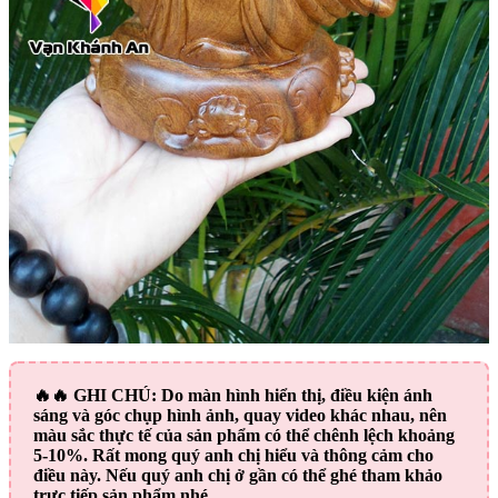
🔥🔥
GHI CHÚ:
Do màn hình hiển thị, điều kiện ánh
sáng và góc chụp hình ảnh, quay video khác nhau, nên
màu sắc thực tế của sản phẩm có thể chênh lệch khoảng
5-10%. Rất mong quý anh chị hiểu và thông cảm cho
điều này. Nếu quý anh chị ở gần có thể ghé tham khảo
trực tiếp sản phẩm nhé.