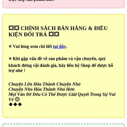
💥💥 CHÍNH SÁCH BÁN HÀNG & ĐIỀU
KIỆN ĐỔI TRẢ 💥💥
⭐️ Vui lòng xem chi tiết
tại đây
.
⭐️ Khi gặp vấn đề về sản phẩm và vận chuyển, quý
khách đừng vội đánh giá, hãy liên hệ Shop để được hỗ
trợ nhé !
Chuyện Lớn Hóa Thành Chuyện Nhỏ
Chuyện Nhỏ Hóa Thành Nhỏ Hơn
Mọi Vấn Đề Đều Có Thể Được Giải Quyết Trong Sự Vui
Vẻ
🙂
🍀🍀🍀