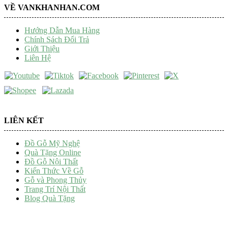
VỀ VANKHANHAN.COM
Hướng Dẫn Mua Hàng
Chính Sách Đổi Trả
Giới Thiệu
Liên Hệ
LIÊN KẾT
Đồ Gỗ Mỹ Nghệ
Quà Tặng Online
Đồ Gỗ Nội Thất
Kiến Thức Về Gỗ
Gỗ và Phong Thủy
Trang Trí Nội Thất
Blog Quà Tặng