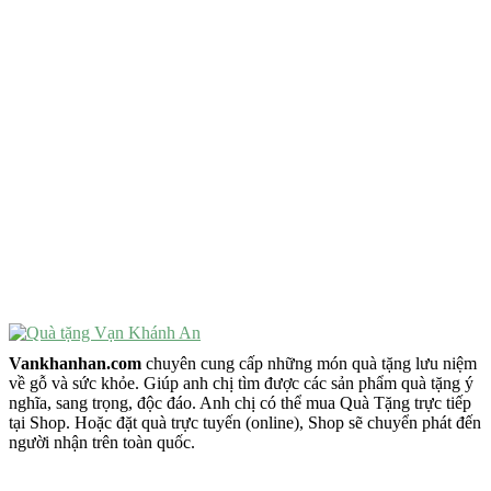
Quà Tặng Độc Đáo
Quà Tặng Ý Nghĩa
Quà Tặng Cao Cấp
VẬT PHẨM PHONG THỦY
Vật Phẩm Phong Thủy
Đồ Phong Thủy Để Bàn
Tượng Trang Trí Phong Thủy
Tượng Phật Mini
Tượng Phật Để Xe
Trang Trí Taplo Xe
Vankhanhan.com
chuyên cung cấp những món quà tặng lưu niệm
về gỗ và sức khỏe. Giúp anh chị tìm được các sản phẩm quà tặng ý
nghĩa, sang trọng, độc đáo. Anh chị có thể mua Quà Tặng trực tiếp
tại Shop. Hoặc đặt quà trực tuyến (online), Shop sẽ chuyển phát đến
người nhận trên toàn quốc.