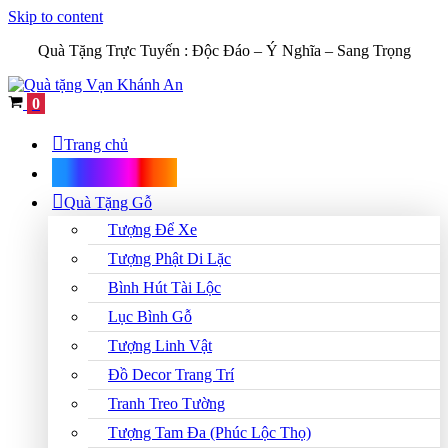
Skip to content
Quà Tặng Trực Tuyến :
Độc Đáo – Ý Nghĩa – Sang Trọng
Cart
0
Trang chủ
Shop Quà Tặng
Quà Tặng Gỗ
Tượng Để Xe
Tượng Phật Di Lặc
Bình Hút Tài Lộc
Lục Bình Gỗ
Tượng Linh Vật
Đồ Decor Trang Trí
Tranh Treo Tường
Tượng Tam Đa (Phúc Lộc Thọ)