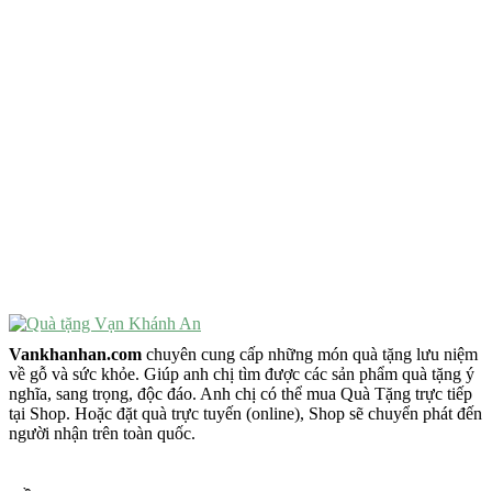
Quà Tặng Ý Nghĩa
Quà Tặng Cao Cấp
VẬT PHẨM PHONG THỦY
Vật Phẩm Phong Thủy
Đồ Phong Thủy Để Bàn
Tượng Trang Trí Phong Thủy
Tượng Phật Mini
Tượng Phật Để Xe
Trang Trí Taplo Xe
Vankhanhan.com
chuyên cung cấp những món quà tặng lưu niệm
về gỗ và sức khỏe. Giúp anh chị tìm được các sản phẩm quà tặng ý
nghĩa, sang trọng, độc đáo. Anh chị có thể mua Quà Tặng trực tiếp
tại Shop. Hoặc đặt quà trực tuyến (online), Shop sẽ chuyển phát đến
người nhận trên toàn quốc.