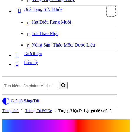
Quà Tặng Sức Khỏe
Hạt Điều Rang Muối
Trà Thảo Mộc
Nông Sản, Thảo Mộc, Dược Liệu
Giới thiệu
Liên hệ
Search
for...
Chế độ Sáng/Tối
Trang chủ
\
Tượng Gỗ Để Xe
\
Tượng Phật Di Lặc gỗ để xe ô tô
Tượng Phật Di Lặc gỗ để xe ô