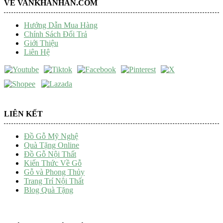
VỀ VANKHANHAN.COM
Hướng Dẫn Mua Hàng
Chính Sách Đổi Trả
Giới Thiệu
Liên Hệ
LIÊN KẾT
Đồ Gỗ Mỹ Nghệ
Quà Tặng Online
Đồ Gỗ Nội Thất
Kiến Thức Về Gỗ
Gỗ và Phong Thủy
Trang Trí Nội Thất
Blog Quà Tặng