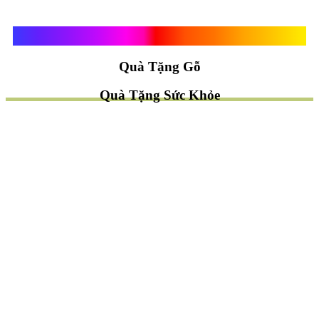
Quà Tặng Vạn Khánh An
Quà Tặng Gỗ
Quà Tặng Sức Khỏe
TÌM QUÀ NHANH
TẶNG QUÀ CHỦ ĐỀ GÌ ?
Quà Tặng Trang Trí
Quà Tặng Để Bàn
Quà Tặng Mỹ Nghệ
Quà Tặng Phong Thủy
Quà Tặng Phật Giáo
TẶNG QUÀ CHO AI ?