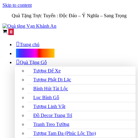
Skip to content
Quà Tặng Trực Tuyến :
Độc Đáo – Ý Nghĩa – Sang Trọng
Cart
0
Trang chủ
Shop Quà Tặng
Quà Tặng Gỗ
Tượng Để Xe
Tượng Phật Di Lặc
Bình Hút Tài Lộc
Lục Bình Gỗ
Tượng Linh Vật
Đồ Decor Trang Trí
Tranh Treo Tường
Tượng Tam Đa (Phúc Lộc Thọ)