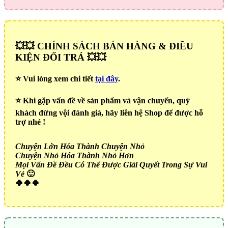
💥💥 CHÍNH SÁCH BÁN HÀNG & ĐIỀU
KIỆN ĐỔI TRẢ 💥💥
⭐️ Vui lòng xem chi tiết
tại đây
.
⭐️ Khi gặp vấn đề về sản phẩm và vận chuyển, quý
khách đừng vội đánh giá, hãy liên hệ Shop để được hỗ
trợ nhé !
Chuyện Lớn Hóa Thành Chuyện Nhỏ
Chuyện Nhỏ Hóa Thành Nhỏ Hơn
Mọi Vấn Đề Đều Có Thể Được Giải Quyết Trong Sự Vui
Vẻ
🙂
🍀🍀🍀