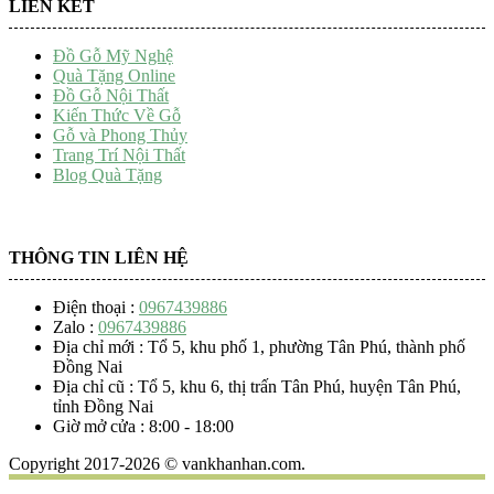
LIÊN KẾT
Đồ Gỗ Mỹ Nghệ
Quà Tặng Online
Đồ Gỗ Nội Thất
Kiến Thức Về Gỗ
Gỗ và Phong Thủy
Trang Trí Nội Thất
Blog Quà Tặng
THÔNG TIN LIÊN HỆ
Điện thoại :
0967439886
Zalo :
0967439886
Địa chỉ mới : Tổ 5, khu phố 1, phường Tân Phú, thành phố
Đồng Nai
Địa chỉ cũ : Tổ 5, khu 6, thị trấn Tân Phú, huyện Tân Phú,
tỉnh Đồng Nai
Giờ mở cửa : 8:00 - 18:00
Copyright 2017-2026 © vankhanhan.com.