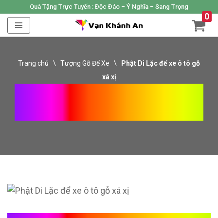
Quà Tặng Trực Tuyến :
Độc Đáo – Ý Nghĩa – Sang Trọng
0
Skip
to
content
Trang chủ
\
Tượng Gỗ Để Xe
\
Phật Di Lặc để xe ô tô gỗ
xá xị
Phật Di Lặc Để Xe Ô Tô Gỗ
Xá Xị