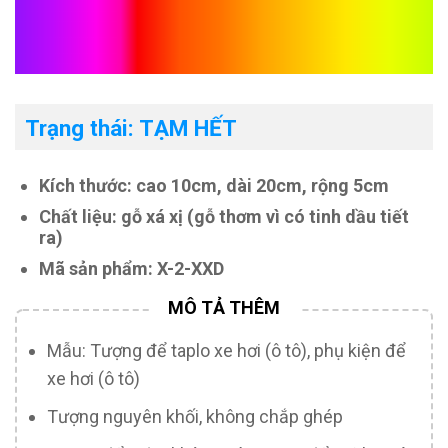
Phật Di Lặc để xe ô tô gỗ
xá xị
Trạng thái: TẠM HẾT
Kích thước: cao 10cm, dài 20cm, rộng 5cm
Chất liệu: gỗ xá xị (gỗ thơm vì có tinh dầu tiết
ra)
Mã sản phẩm: X-2-XXD
Mẫu: Tượng để taplo xe hơi (ô tô), phụ kiện để
xe hơi (ô tô)
Tượng nguyên khối, không chắp ghép