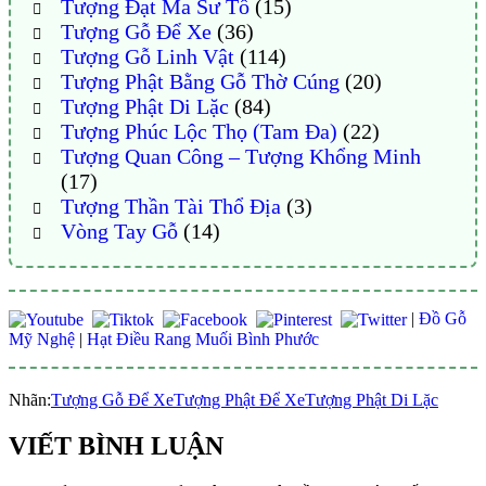
Tượng Đạt Ma Sư Tổ
(15)
Tượng Gỗ Để Xe
(36)
Tượng Gỗ Linh Vật
(114)
Tượng Phật Bằng Gỗ Thờ Cúng
(20)
Tượng Phật Di Lặc
(84)
Tượng Phúc Lộc Thọ (Tam Đa)
(22)
Tượng Quan Công – Tượng Khổng Minh
(17)
Tượng Thần Tài Thổ Địa
(3)
Vòng Tay Gỗ
(14)
|
Đồ Gỗ
Mỹ Nghệ
|
Hạt Điều Rang Muối Bình Phước
Nhãn:
Tượng Gỗ Để Xe
Tượng Phật Để Xe
Tượng Phật Di Lặc
VIẾT BÌNH LUẬN