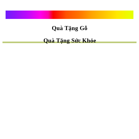
Quà Tặng Vạn Khánh An
Quà Tặng Gỗ
Quà Tặng Sức Khỏe
TÌM QUÀ NHANH
TẶNG QUÀ CHỦ ĐỀ GÌ ?
Quà Tặng Trang Trí
Quà Tặng Để Bàn
Quà Tặng Mỹ Nghệ
Quà Tặng Phong Thủy
Quà Tặng Phật Giáo
TẶNG QUÀ CHO AI ?