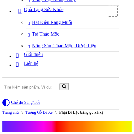
Quà Tặng Sức Khỏe
Hạt Điều Rang Muối
Trà Thảo Mộc
Nông Sản, Thảo Mộc, Dược Liệu
Giới thiệu
Liên hệ
Search
for...
Chế độ Sáng/Tối
Trang chủ
\
Tượng Gỗ Để Xe
\
Phật Di Lặc bằng gỗ xá xị
Phật Di Lặc bằng gỗ xá xị