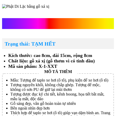
Phật Di Lặc bằng gỗ xá xị
Trạng thái: TẠM HẾT
Kích thước: cao 8cm, dài 15cm, rộng 8cm
Chất liệu: gỗ xá xị (gỗ thơm vì có tinh dầu)
Mã sản phẩm: X-1-XXT
Mẫu: Tượng để taplo xe hơi (ô tô), phụ kiện để xe hơi (ô tô)
Tượng nguyên khối, không chắp ghép. Tượng để mộc,
không có sơn PU để giữ lại mùi thơm
Tượng được đục kỹ chi tiết, kênh boong, họa tiết bắt mắt,
mẫu lạ mắt, độc đáo
Gỗ sáng đẹp, vân gỗ hoàn toàn tự nhiên
Bên ngoài nhìn đẹp hơn
Thích hợp để taplo xe hơi (ô tô) giúp vạn dặm bình an. Trang