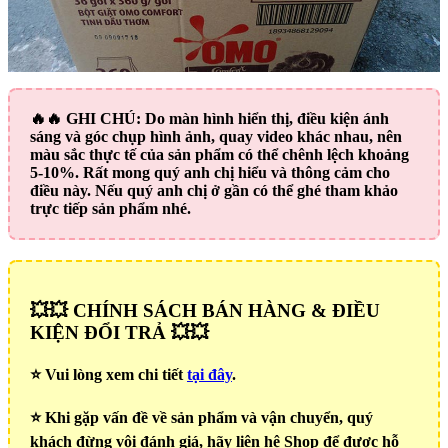
🔥🔥
GHI CHÚ:
Do màn hình hiển thị, điều kiện ánh
sáng và góc chụp hình ảnh, quay video khác nhau, nên
màu sắc thực tế của sản phẩm có thể chênh lệch khoảng
5-10%. Rất mong quý anh chị hiểu và thông cảm cho
điều này. Nếu quý anh chị ở gần có thể ghé tham khảo
trực tiếp sản phẩm nhé.
💥💥 CHÍNH SÁCH BÁN HÀNG & ĐIỀU
KIỆN ĐỔI TRẢ 💥💥
⭐️ Vui lòng xem chi tiết
tại đây
.
⭐️ Khi gặp vấn đề về sản phẩm và vận chuyển, quý
khách đừng vội đánh giá, hãy liên hệ Shop để được hỗ