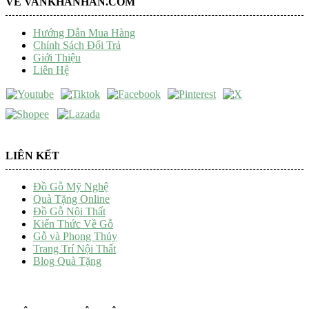
VỀ VANKHANHAN.COM
Hướng Dẫn Mua Hàng
Chính Sách Đổi Trả
Giới Thiệu
Liên Hệ
LIÊN KẾT
Đồ Gỗ Mỹ Nghệ
Quà Tặng Online
Đồ Gỗ Nội Thất
Kiến Thức Về Gỗ
Gỗ và Phong Thủy
Trang Trí Nội Thất
Blog Quà Tặng