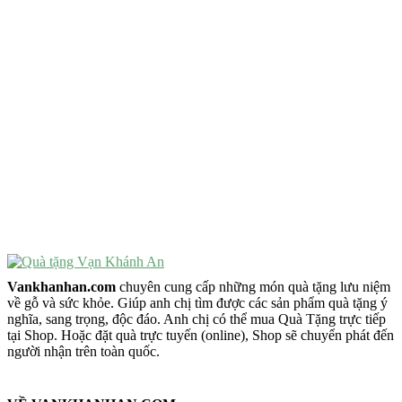
Quà Tặng Ý Nghĩa
Quà Tặng Cao Cấp
VẬT PHẨM PHONG THỦY
Vật Phẩm Phong Thủy
Đồ Phong Thủy Để Bàn
Tượng Trang Trí Phong Thủy
Tượng Phật Mini
Tượng Phật Để Xe
Trang Trí Taplo Xe
Vankhanhan.com
chuyên cung cấp những món quà tặng lưu niệm
về gỗ và sức khỏe. Giúp anh chị tìm được các sản phẩm quà tặng ý
nghĩa, sang trọng, độc đáo. Anh chị có thể mua Quà Tặng trực tiếp
tại Shop. Hoặc đặt quà trực tuyến (online), Shop sẽ chuyển phát đến
người nhận trên toàn quốc.