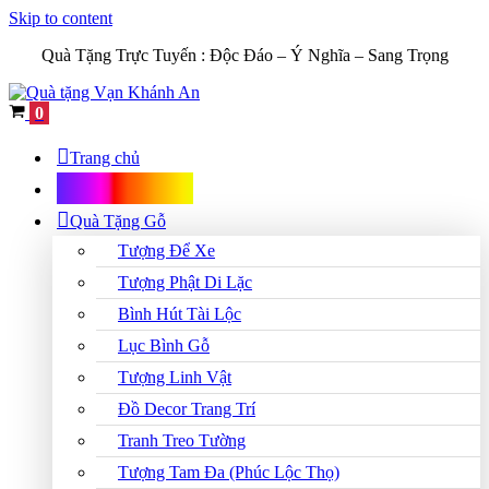
Skip to content
Quà Tặng Trực Tuyến :
Độc Đáo – Ý Nghĩa – Sang Trọng
Cart
0
Trang chủ
Shop Quà Tặng
Quà Tặng Gỗ
Tượng Để Xe
Tượng Phật Di Lặc
Bình Hút Tài Lộc
Lục Bình Gỗ
Tượng Linh Vật
Đồ Decor Trang Trí
Tranh Treo Tường
Tượng Tam Đa (Phúc Lộc Thọ)