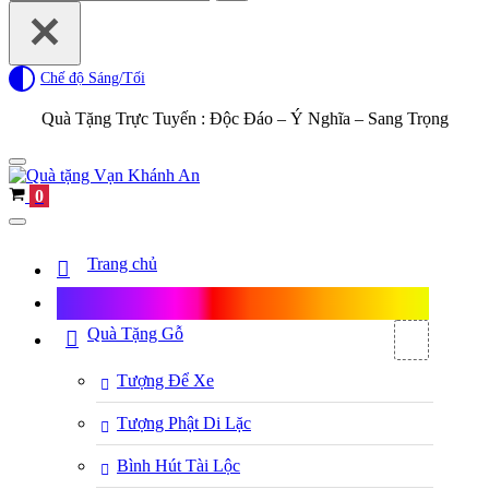
for...
Chế độ Sáng/Tối
Quà Tặng Trực Tuyến :
Độc Đáo – Ý Nghĩa – Sang Trọng
Navigation
Menu
Cart
0
Navigation
Menu
Trang chủ
Shop Quà Tặng
Quà Tặng Gỗ
Tượng Để Xe
Tượng Phật Di Lặc
Bình Hút Tài Lộc