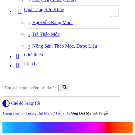
Quà Tặng Sức Khỏe
Hạt Điều Rang Muối
Trà Thảo Mộc
Nông Sản, Thảo Mộc, Dược Liệu
Giới thiệu
Liên hệ
Search
for...
Chế độ Sáng/Tối
Trang chủ
\
Tượng Đạt Ma Sư Tổ
\
Tượng Đạt Ma Sư Tổ gỗ
Tượng Đạt Ma Sư Tổ gỗ