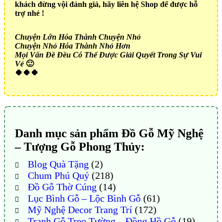
khách đừng vội đánh giá, hãy liên hệ Shop để được hỗ
trợ nhé !
Chuyện Lớn Hóa Thành Chuyện Nhỏ
Chuyện Nhỏ Hóa Thành Nhỏ Hơn
Mọi Vấn Đề Đều Có Thể Được Giải Quyết Trong Sự Vui
Vẻ
🙂
🍀🍀🍀
Danh mục sản phẩm Đồ Gỗ Mỹ Nghệ
– Tượng Gỗ Phong Thủy:
Blog Quà Tặng
(2)
Chum Phú Quý
(218)
Đồ Gỗ Thờ Cúng
(14)
Lục Bình Gỗ – Lộc Bình Gỗ
(61)
Mỹ Nghệ Decor Trang Trí
(172)
Tranh Gỗ Treo Tường – Đồng Hồ Gỗ
(19)