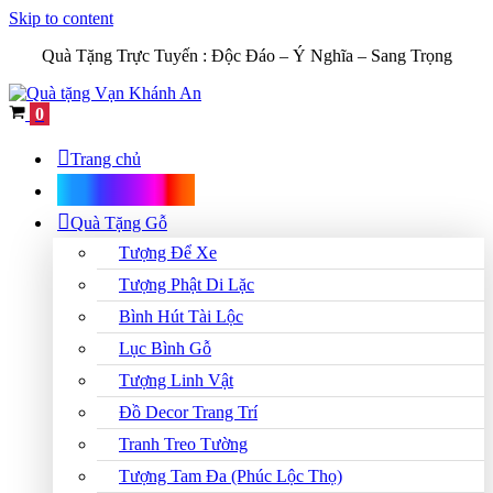
Skip to content
Quà Tặng Trực Tuyến :
Độc Đáo – Ý Nghĩa – Sang Trọng
Cart
0
Trang chủ
Shop Quà Tặng
Quà Tặng Gỗ
Tượng Để Xe
Tượng Phật Di Lặc
Bình Hút Tài Lộc
Lục Bình Gỗ
Tượng Linh Vật
Đồ Decor Trang Trí
Tranh Treo Tường
Tượng Tam Đa (Phúc Lộc Thọ)