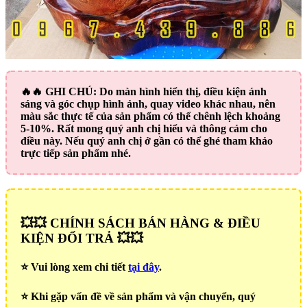
🔥🔥
GHI CHÚ:
Do màn hình hiển thị, điều kiện ánh
sáng và góc chụp hình ảnh, quay video khác nhau, nên
màu sắc thực tế của sản phẩm có thể chênh lệch khoảng
5-10%. Rất mong quý anh chị hiểu và thông cảm cho
điều này. Nếu quý anh chị ở gần có thể ghé tham khảo
trực tiếp sản phẩm nhé.
💥💥 CHÍNH SÁCH BÁN HÀNG & ĐIỀU
KIỆN ĐỔI TRẢ 💥💥
⭐️ Vui lòng xem chi tiết
tại đây
.
⭐️ Khi gặp vấn đề về sản phẩm và vận chuyển, quý