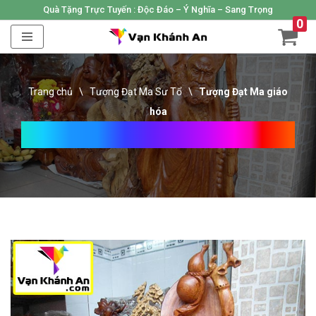
Quà Tặng Trực Tuyến :
Độc Đáo – Ý Nghĩa – Sang Trọng
0
Skip
to
content
Trang chủ
\
Tượng Đạt Ma Sư Tổ
\
Tượng Đạt Ma giáo
hóa
Tượng Đạt Ma Giáo Hóa