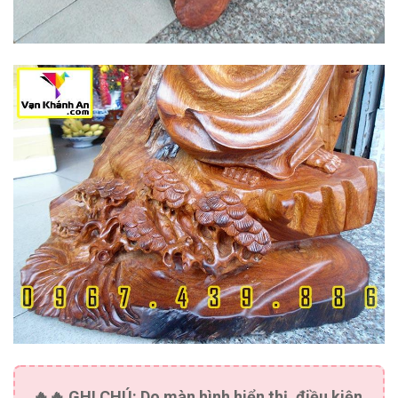
🔥🔥
GHI CHÚ:
Do màn hình hiển thị, điều kiện