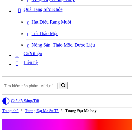
Quà Tặng Sức Khỏe
Hạt Điều Rang Muối
Trà Thảo Mộc
Nông Sản, Thảo Mộc, Dược Liệu
Giới thiệu
Liên hệ
Search
for...
Chế độ Sáng/Tối
Trang chủ
\
Tượng Đạt Ma Sư Tổ
\
Tượng Đạt Ma bay