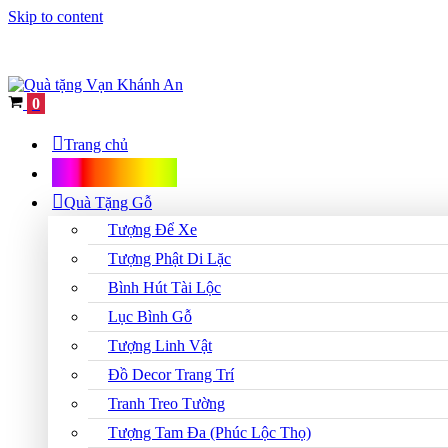
Skip to content
Cart
0
Trang chủ
Shop Quà Tặng
Quà Tặng Gỗ
Tượng Để Xe
Tượng Phật Di Lặc
Bình Hút Tài Lộc
Lục Bình Gỗ
Tượng Linh Vật
Đồ Decor Trang Trí
Tranh Treo Tường
Tượng Tam Đa (Phúc Lộc Thọ)