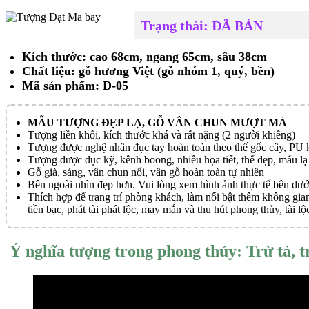
Trạng thái: ĐÃ BÁN
Kích thước: cao 68cm, ngang 65cm, sâu 38cm
Chất liệu: gỗ hương Việt (gỗ nhóm 1, quý, bền)
Mã sản phẩm: D-05
MẪU TƯỢNG ĐẸP LẠ, GỖ VÂN CHUN MƯỢT MÀ
Tượng liền khối, kích thước khá và rất nặng (2 người khiêng)
Tượng được nghệ nhân đục tay hoàn toàn theo thế gốc cây, PU k
Tượng được đục kỹ, kênh boong, nhiều họa tiết, thế đẹp, mẫu lạ
Gỗ già, sáng, vân chun nổi, vân gỗ hoàn toàn tự nhiên
Bên ngoài nhìn đẹp hơn. Vui lòng xem hình ảnh thực tế bên dướ
Thích hợp để trang trí phòng khách, làm nổi bật thêm không gian
tiền bạc, phát tài phát lộc, may mắn và thu hút phong thủy, tài lộ
Ý nghĩa tượng trong phong thủy: Trừ tà, t