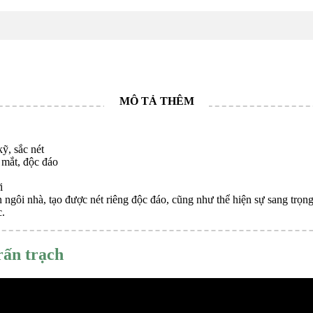
ỹ, sắc nét
 mắt, độc đáo
i
 ngôi nhà, tạo được nét riêng độc đáo, cũng như thể hiện sự sang trọn
c.
rấn trạch