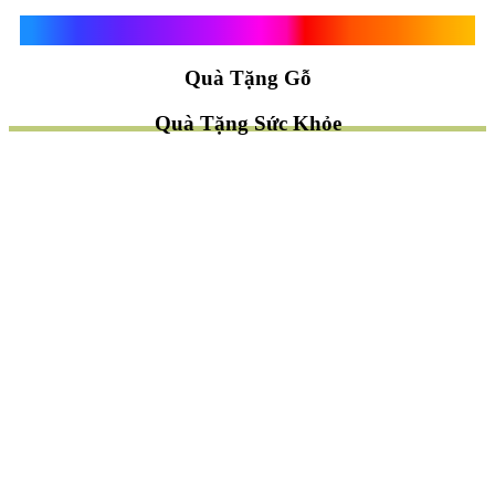
Quà Tặng Vạn Khánh An
Quà Tặng Gỗ
Quà Tặng Sức Khỏe
TÌM QUÀ NHANH
TẶNG QUÀ CHỦ ĐỀ GÌ ?
Quà Tặng Trang Trí
Quà Tặng Để Bàn
Quà Tặng Mỹ Nghệ
Quà Tặng Phong Thủy
Quà Tặng Phật Giáo
TẶNG QUÀ CHO AI ?
Quà Tặng Sếp