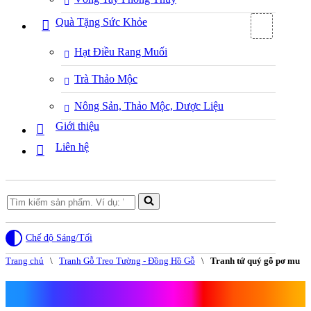
Quà Tặng Sức Khỏe
Hạt Điều Rang Muối
Trà Thảo Mộc
Nông Sản, Thảo Mộc, Dược Liệu
Giới thiệu
Liên hệ
Search
for...
Chế độ Sáng/Tối
Trang chủ
\
Tranh Gỗ Treo Tường - Đồng Hồ Gỗ
\
Tranh tứ quý gỗ pơ mu
Tranh tứ quý gỗ pơ mu