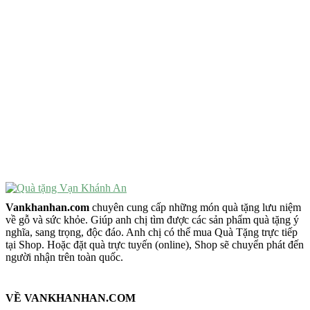
Quà Tặng Cao Cấp
VẬT PHẨM PHONG THỦY
Vật Phẩm Phong Thủy
Đồ Phong Thủy Để Bàn
Tượng Trang Trí Phong Thủy
Tượng Phật Mini
Tượng Phật Để Xe
Trang Trí Taplo Xe
Vankhanhan.com
chuyên cung cấp những món quà tặng lưu niệm
về gỗ và sức khỏe. Giúp anh chị tìm được các sản phẩm quà tặng ý
nghĩa, sang trọng, độc đáo. Anh chị có thể mua Quà Tặng trực tiếp
tại Shop. Hoặc đặt quà trực tuyến (online), Shop sẽ chuyển phát đến
người nhận trên toàn quốc.
VỀ VANKHANHAN.COM