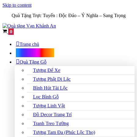
Skip to content
Quà Tặng Trực Tuyến :
Độc Đáo – Ý Nghĩa – Sang Trọng
Cart
0
Trang chủ
Shop Quà Tặng
Quà Tặng Gỗ
Tượng Để Xe
Tượng Phật Di Lặc
Bình Hút Tài Lộc
Lục Bình Gỗ
Tượng Linh Vật
Đồ Decor Trang Trí
Tranh Treo Tường
Tượng Tam Đa (Phúc Lộc Thọ)