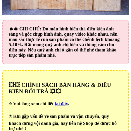
🔥🔥
GHI CHÚ:
Do màn hình hiển thị, điều kiện ánh
sáng và góc chụp hình ảnh, quay video khác nhau, nên
màu sắc thực tế của sản phẩm có thể chênh lệch khoảng
5-10%. Rất mong quý anh chị hiểu và thông cảm cho
điều này. Nếu quý anh chị ở gần có thể ghé tham khảo
trực tiếp sản phẩm nhé.
💥💥 CHÍNH SÁCH BÁN HÀNG & ĐIỀU
KIỆN ĐỔI TRẢ 💥💥
⭐️ Vui lòng xem chi tiết
tại đây
.
⭐️ Khi gặp vấn đề về sản phẩm và vận chuyển, quý
khách đừng vội đánh giá, hãy liên hệ Shop để được hỗ
trợ nhé !