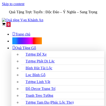
Skip to content
Quà Tặng Trực Tuyến :
Độc Đáo – Ý Nghĩa – Sang Trọng
Cart
0
Trang chủ
Shop Quà Tặng
Quà Tặng Gỗ
Tượng Để Xe
Tượng Phật Di Lặc
Bình Hút Tài Lộc
Lục Bình Gỗ
Tượng Linh Vật
Đồ Decor Trang Trí
Tranh Treo Tường
Tượng Tam Đa (Phúc Lộc Thọ)