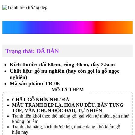
Tranh treo tường đẹp
Trạng thái: ĐÃ BÁN
Kích thước: dài 60cm, rộng 30cm, dầy 2.5cm
Chất liệu: gỗ nu nghiến (hay còn gọi là gỗ ngọc
nghiến)
Mã sản phẩm: TR-06
CHẤT GỖ NHÌN NHƯ ĐÁ
MẪU TRANH ĐẸP LẠ, HOA NU ĐỀU, BẮN TUNG
TÓE, VÂN CHUN ĐỘC ĐÁO, TỰ NHIÊN
Tranh liền khối theo thế miếng gỗ, gai viền tự nhiên, gần như
không lỗi lầm
Tranh khá nặng, kích thước lớn, thuộc dạng khó kiếm gỗ
hiện nay