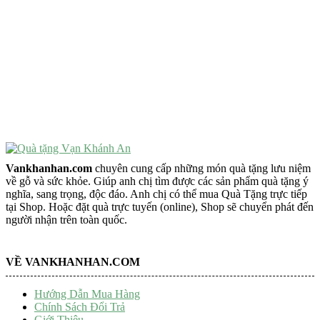
VẬT PHẨM PHONG THỦY
Vật Phẩm Phong Thủy
Đồ Phong Thủy Để Bàn
Tượng Trang Trí Phong Thủy
Tượng Phật Mini
Tượng Phật Để Xe
Trang Trí Taplo Xe
Vankhanhan.com
chuyên cung cấp những món quà tặng lưu niệm
về gỗ và sức khỏe. Giúp anh chị tìm được các sản phẩm quà tặng ý
nghĩa, sang trọng, độc đáo. Anh chị có thể mua Quà Tặng trực tiếp
tại Shop. Hoặc đặt quà trực tuyến (online), Shop sẽ chuyển phát đến
người nhận trên toàn quốc.
VỀ VANKHANHAN.COM
Hướng Dẫn Mua Hàng
Chính Sách Đổi Trả
Giới Thiệu