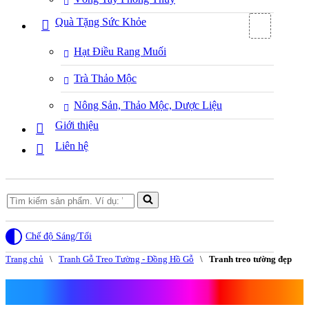
Quà Tặng Sức Khỏe
Hạt Điều Rang Muối
Trà Thảo Mộc
Nông Sản, Thảo Mộc, Dược Liệu
Giới thiệu
Liên hệ
Search
for...
Chế độ Sáng/Tối
Trang chủ
\
Tranh Gỗ Treo Tường - Đồng Hồ Gỗ
\
Tranh treo tường đẹp
Tranh treo tường đẹp