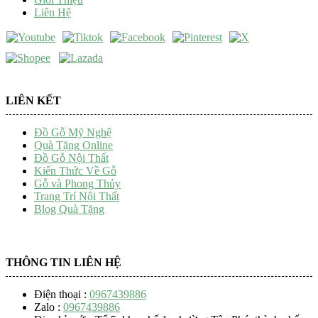
Liên Hệ
LIÊN KẾT
Đồ Gỗ Mỹ Nghệ
Quà Tặng Online
Đồ Gỗ Nội Thất
Kiến Thức Về Gỗ
Gỗ và Phong Thủy
Trang Trí Nội Thất
Blog Quà Tặng
THÔNG TIN LIÊN HỆ
Điện thoại :
0967439886
Zalo :
0967439886