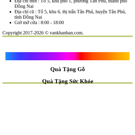
Địa chỉ mới : Tổ 5, khu phố 1, phường Tân Phú, thành phố
Đồng Nai
Địa chỉ cũ : Tổ 5, khu 6, thị trấn Tân Phú, huyện Tân Phú,
tỉnh Đồng Nai
Giờ mở cửa : 8:00 - 18:00
Copyright 2017-2026 © vankhanhan.com.
Quà Tặng Vạn Khánh An
Quà Tặng Gỗ
Quà Tặng Sức Khỏe
TÌM QUÀ NHANH
TẶNG QUÀ CHỦ ĐỀ GÌ ?
Quà Tặng Trang Trí
Quà Tặng Để Bàn