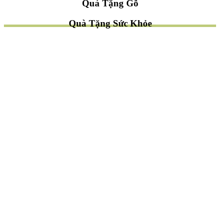
Quà Tặng Gỗ
Quà Tặng Sức Khỏe
TÌM QUÀ NHANH
TẶNG QUÀ CHỦ ĐỀ GÌ ?
Quà Tặng Trang Trí
Quà Tặng Để Bàn
Quà Tặng Mỹ Nghệ
Quà Tặng Phong Thủy
Quà Tặng Phật Giáo
TẶNG QUÀ CHO AI ?
Quà Tặng Sếp
Quà Tặng Bạn Bè
Quà Tặng Đồng Nghiệp
Quà Tặng Doanh Nghiệp