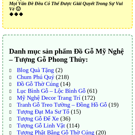
Mọi Vấn Đề Đều Có Thể Được Giải Quyết Trong Sự Vui
Vẻ
🙂
🍀🍀🍀
Danh mục sản phẩm Đồ Gỗ Mỹ Nghệ
– Tượng Gỗ Phong Thủy:
Blog Quà Tặng
(2)
Chum Phú Quý
(218)
Đồ Gỗ Thờ Cúng
(14)
Lục Bình Gỗ – Lộc Bình Gỗ
(61)
Mỹ Nghệ Decor Trang Trí
(172)
Tranh Gỗ Treo Tường – Đồng Hồ Gỗ
(19)
Tượng Đạt Ma Sư Tổ
(15)
Tượng Gỗ Để Xe
(36)
Tượng Gỗ Linh Vật
(114)
Tượng Phật Bằng Gỗ Thờ Cúng
(20)