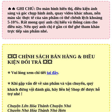
🔥🔥
GHI CHÚ:
Do màn hình hiển thị, điều kiện ánh
sáng và góc chụp hình ảnh, quay video khác nhau, nên
màu sắc thực tế của sản phẩm có thể chênh lệch khoảng
5-10%. Rất mong quý anh chị hiểu và thông cảm cho
điều này. Nếu quý anh chị ở gần có thể ghé tham khảo
trực tiếp sản phẩm nhé.
💥💥 CHÍNH SÁCH BÁN HÀNG & ĐIỀU
KIỆN ĐỔI TRẢ 💥💥
⭐️ Vui lòng xem chi tiết
tại đây
.
⭐️ Khi gặp vấn đề về sản phẩm và vận chuyển, quý
khách đừng vội đánh giá, hãy liên hệ Shop để được hỗ
trợ nhé !
Chuyện Lớn Hóa Thành Chuyện Nhỏ
Chuyện Nhỏ Hóa Thành Nhỏ Hơn