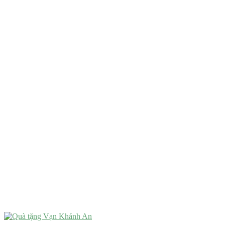
Quà Tết
QUÀ TẶNG TIÊU CHÍ GÌ ?
Quà Tặng Độc Đáo
Quà Tặng Ý Nghĩa
Quà Tặng Cao Cấp
VẬT PHẨM PHONG THỦY
Vật Phẩm Phong Thủy
Đồ Phong Thủy Để Bàn
Tượng Trang Trí Phong Thủy
Tượng Phật Mini
Tượng Phật Để Xe
Trang Trí Taplo Xe