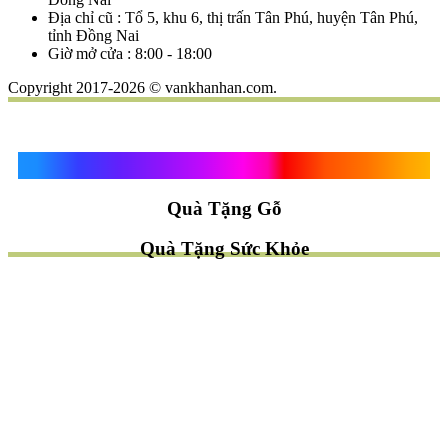
Địa chỉ cũ : Tổ 5, khu 6, thị trấn Tân Phú, huyện Tân Phú,
tỉnh Đồng Nai
Giờ mở cửa : 8:00 - 18:00
Copyright 2017-2026 © vankhanhan.com.
Quà Tặng Vạn Khánh An
Quà Tặng Gỗ
Quà Tặng Sức Khỏe
TÌM QUÀ NHANH
TẶNG QUÀ CHỦ ĐỀ GÌ ?
Quà Tặng Trang Trí
Quà Tặng Để Bàn
Quà Tặng Mỹ Nghệ
Quà Tặng Phong Thủy