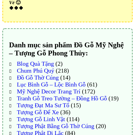
Vẻ
🙂
🍀🍀🍀
Danh mục sản phẩm Đồ Gỗ Mỹ Nghệ
– Tượng Gỗ Phong Thủy:
Blog Quà Tặng
(2)
Chum Phú Quý
(218)
Đồ Gỗ Thờ Cúng
(14)
Lục Bình Gỗ – Lộc Bình Gỗ
(61)
Mỹ Nghệ Decor Trang Trí
(172)
Tranh Gỗ Treo Tường – Đồng Hồ Gỗ
(19)
Tượng Đạt Ma Sư Tổ
(15)
Tượng Gỗ Để Xe
(36)
Tượng Gỗ Linh Vật
(114)
Tượng Phật Bằng Gỗ Thờ Cúng
(20)
Tượng Phật Di Lặc
(84)