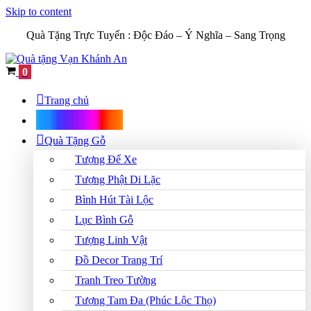
Skip to content
Quà Tặng Trực Tuyến :
Độc Đáo – Ý Nghĩa – Sang Trọng
Cart
0
Trang chủ
Shop Quà Tặng
Quà Tặng Gỗ
Tượng Để Xe
Tượng Phật Di Lặc
Bình Hút Tài Lộc
Lục Bình Gỗ
Tượng Linh Vật
Đồ Decor Trang Trí
Tranh Treo Tường
Tượng Tam Đa (Phúc Lộc Thọ)