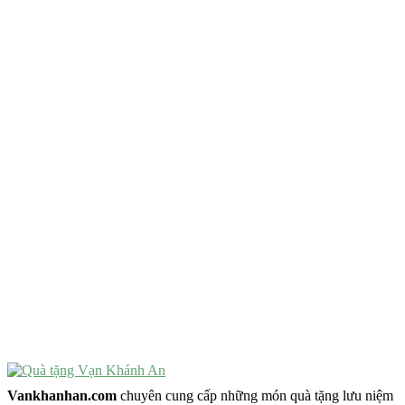
QUÀ TẶNG TIÊU CHÍ GÌ ?
Quà Tặng Độc Đáo
Quà Tặng Ý Nghĩa
Quà Tặng Cao Cấp
VẬT PHẨM PHONG THỦY
Vật Phẩm Phong Thủy
Đồ Phong Thủy Để Bàn
Tượng Trang Trí Phong Thủy
Tượng Phật Mini
Tượng Phật Để Xe
Trang Trí Taplo Xe
Vankhanhan.com
chuyên cung cấp những món quà tặng lưu niệm