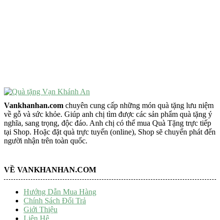
Vật Phẩm Phong Thủy
Đồ Phong Thủy Để Bàn
Tượng Trang Trí Phong Thủy
Tượng Phật Mini
Tượng Phật Để Xe
Trang Trí Taplo Xe
Vankhanhan.com
chuyên cung cấp những món quà tặng lưu niệm
về gỗ và sức khỏe. Giúp anh chị tìm được các sản phẩm quà tặng ý
nghĩa, sang trọng, độc đáo. Anh chị có thể mua Quà Tặng trực tiếp
tại Shop. Hoặc đặt quà trực tuyến (online), Shop sẽ chuyển phát đến
người nhận trên toàn quốc.
VỀ VANKHANHAN.COM
Hướng Dẫn Mua Hàng
Chính Sách Đổi Trả
Giới Thiệu
Liên Hệ