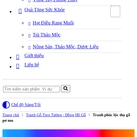
Quà Tặng Sức Khỏe
Hạt Điều Rang Muối
Trà Thảo Mộc
Nông Sản, Thảo Mộc, Dược Liệu
Giới thiệu
Liên hệ
Search
for...
Chế độ Sáng/Tối
Trang chủ
\
Tranh Gỗ Treo Tường - Đồng Hồ Gỗ
\
Tranh phúc lộc thọ gỗ
pơ mu
Tranh phúc lộc thọ gỗ pơ mu