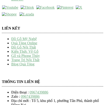
LIÊN KẾT
Đồ Gỗ Mỹ Nghệ
Quà Tặng Online
Đồ Gỗ Nội Thất
Kiến Thức Về Gỗ
Gỗ và Phong Thủy
Trang Trí Nội Thất
Blog Quà Tặng
THÔNG TIN LIÊN HỆ
Điện thoại :
0967439886
Zalo :
0967439886
Địa chỉ mới : Tổ 5, khu phố 1, phường Tân Phú, thành phố
Đồng Nai