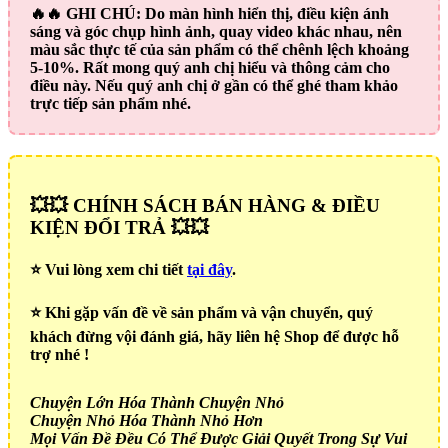
🔥🔥
GHI CHÚ:
Do màn hình hiển thị, điều kiện ánh
sáng và góc chụp hình ảnh, quay video khác nhau, nên
màu sắc thực tế của sản phẩm có thể chênh lệch khoảng
5-10%. Rất mong quý anh chị hiểu và thông cảm cho
điều này. Nếu quý anh chị ở gần có thể ghé tham khảo
trực tiếp sản phẩm nhé.
💥💥 CHÍNH SÁCH BÁN HÀNG & ĐIỀU
KIỆN ĐỔI TRẢ 💥💥
⭐️ Vui lòng xem chi tiết
tại đây
.
⭐️ Khi gặp vấn đề về sản phẩm và vận chuyển, quý
khách đừng vội đánh giá, hãy liên hệ Shop để được hỗ
trợ nhé !
Chuyện Lớn Hóa Thành Chuyện Nhỏ
Chuyện Nhỏ Hóa Thành Nhỏ Hơn
Mọi Vấn Đề Đều Có Thể Được Giải Quyết Trong Sự Vui