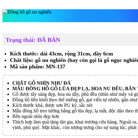
Đồng hồ gỗ nu
Trạng thái: ĐÃ BÁN
Kích thước: dài 43cm, rộng 31cm, dầy 6cm
Chất liệu: gỗ nu nghiến (hay còn gọi là gỗ ngọc nghiế
Mã sản phẩm: MN-137
CHẤT GỖ NHÌN NHƯ ĐÁ
MẪU ĐỒNG HỖ GỖ LŨA ĐẸP LẠ, HOA NU ĐỀU, BẮN
Gỗ được tẩy sáng đẹp, hoa nu dầy, phủ đều (nhìn như mây và gió
Đồng hồ liền khối theo thế miếng gỗ, gai viền tự nhiên, gần như
Kích thước khá, được sơn PU kỹ, sắc nét
Mẫu đồng hồ treo tường bằng gỗ lũa đẹp, lạ mắt, độc đáo theo t
Bên ngoài nhìn đẹp hơn
Thích hợp làm quà tặng tân gia, khai trương cửa hàng. Ngoài ra,
vinh, phú quý. Mặt khác, còn tượng trưng cho sự sung túc, phát t