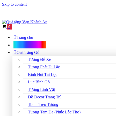
Skip to content
Cart
0
Trang chủ
Shop Quà Tặng
Quà Tặng Gỗ
Tượng Để Xe
Tượng Phật Di Lặc
Bình Hút Tài Lộc
Lục Bình Gỗ
Tượng Linh Vật
Đồ Decor Trang Trí
Tranh Treo Tường
Tượng Tam Đa (Phúc Lộc Thọ)