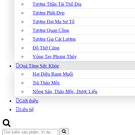
Tượng Thần Tài Thổ Địa
Tượng Phật Đẹp
Tượng Đạt Ma Sư Tổ
Tượng Quan Công
Tượng Gia Cát Lượng
Đồ Thờ Cúng
Vòng Tay Phong Thủy
Quà Tặng Sức Khỏe
Hạt Điều Rang Muối
Trà Thảo Mộc
Nông Sản, Thảo Mộc, Dược Liệu
Giới thiệu
Liên hệ
Search