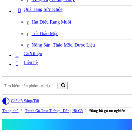
Quà Tặng Sức Khỏe
Hạt Điều Rang Muối
Trà Thảo Mộc
Nông Sản, Thảo Mộc, Dược Liệu
Giới thiệu
Liên hệ
Search
for...
Chế độ Sáng/Tối
Trang chủ
\
Tranh Gỗ Treo Tường - Đồng Hồ Gỗ
\
Đồng hồ gỗ nu nghiến