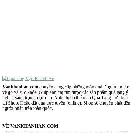
Quà Tặng Cao Cấp
VẬT PHẨM PHONG THỦY
Vật Phẩm Phong Thủy
Đồ Phong Thủy Để Bàn
Tượng Trang Trí Phong Thủy
Tượng Phật Mini
Tượng Phật Để Xe
Trang Trí Taplo Xe
Vankhanhan.com
chuyên cung cấp những món quà tặng lưu niệm
về gỗ và sức khỏe. Giúp anh chị tìm được các sản phẩm quà tặng ý
nghĩa, sang trọng, độc đáo. Anh chị có thể mua Quà Tặng trực tiếp
tại Shop. Hoặc đặt quà trực tuyến (online), Shop sẽ chuyển phát đến
người nhận trên toàn quốc.
VỀ VANKHANHAN.COM