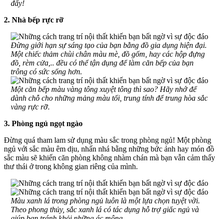
đấy!
2. Nhà bếp rực rỡ
Đừng giới hạn sự sáng tạo của bạn bằng đồ gia dụng hiện đại.
Một chiếc thảm chùi chân màu mè, đồ gốm, hay các hộp đựng
đồ, rèm cửa,.. đều có thể tận dụng để làm căn bếp của bạn
trông có sức sống hơn.
Một căn bếp màu vàng tông xuyệt tông thì sao? Hãy nhớ để
dành chỗ cho những mảng màu tối, trung tính để trung hòa sắc
vàng rực rỡ.
3. Phòng ngủ ngọt ngào
Đừng quá tham lam sử dụng màu sắc trong phòng ngủ! Một phòng
ngủ với sắc màu êm dịu, nhấn nhá bằng những bức ảnh hay món đồ
sắc màu sẽ khiến căn phòng không nhàm chán mà bạn vẫn cảm thấy
thư thái ở trong không gian riêng của mình.
Màu xanh lá trong phòng ngủ luôn là một lựa chọn tuyệt vời.
Theo phong thủy, sắc xanh lá có tác dụng hỗ trợ giấc ngủ và
giúp bạn tránh khỏi những ác mộng.