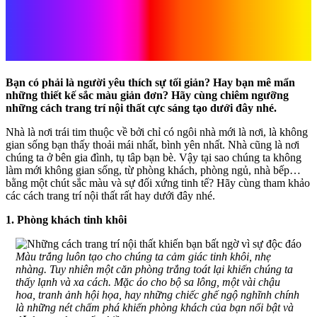
khiến bạn bất ngờ vì sự độc
đáo
Bạn có phải là người yêu thích sự tối giản? Hay bạn mê mẩn
những thiết kế sắc màu giản đơn? Hãy cùng chiêm ngưỡng
những cách trang trí nội thất cực sáng tạo dưới đây nhé.
Nhà là nơi trái tim thuộc về bởi chỉ có ngôi nhà mới là nơi, là không
gian sống bạn thấy thoải mái nhất, bình yên nhất. Nhà cũng là nơi
chúng ta ở bên gia đình, tụ tâp bạn bè. Vậy tại sao chúng ta không
làm mới không gian sống, từ phòng khách, phòng ngủ, nhà bếp…
bằng một chút sắc màu và sự đối xứng tinh tế? Hãy cùng tham khảo
các cách trang trí nội thất rất hay dưới đây nhé.
1. Phòng khách tinh khôi
Màu trắng luôn tạo cho chúng ta cảm giác tinh khôi, nhẹ
nhàng. Tuy nhiên một căn phòng trắng toát lại khiến chúng ta
thấy lạnh và xa cách. Mặc áo cho bộ sa lông, một vài chậu
hoa, tranh ảnh hội họa, hay những chiếc ghế ngộ nghĩnh chính
là những nét chấm phá khiến phòng khách của bạn nổi bật và