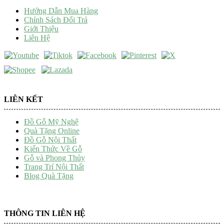
Hướng Dẫn Mua Hàng
Chính Sách Đổi Trả
Giới Thiệu
Liên Hệ
LIÊN KẾT
Đồ Gỗ Mỹ Nghệ
Quà Tặng Online
Đồ Gỗ Nội Thất
Kiến Thức Về Gỗ
Gỗ và Phong Thủy
Trang Trí Nội Thất
Blog Quà Tặng
THÔNG TIN LIÊN HỆ