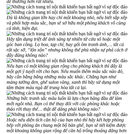
dễ thương hơn rất nhiều.
Dù là không gian lớn hay chỉ một khoảng nhỏ, nếu biết sắp xếp
và phối hợp màu sắc, bạn sẽ sở hữu một phòng khách vô cùng
cá tính, hiện đại.
Hãy tận dụng triệt để ánh sáng tự nhiên từ cửa sổ hoặc một
góc ban công. Lọ hoa, tạp chí, hay gối ôm tranh ảnh,… tất cả
rất sặc sỡ, “lộn xộn” nhưng không thể phủ nhận sự phá cách ở
đây đúng không nào?
Nếu bạn có một không gian rộng cho phòng khách thì đây là
một gợi ý tuyệt vời cho bạn. Nếu muốn thêm màu sắc nào đó,
hãy cân bằng bằng những màu sắc khác. Chẳng hạn như
mảng tường đen, ghế salon vàng, xanh thì hãy sử dụng một
tấm thảm màu ngà để trung hòa tất cả lại.
Những bức tranh sắc màu luôn là lựa chọn hàng đầu để làm
mới ngôi nhà. Bạn có thể thay đổi với các phòng khác hoặc
tháo rời thay thế… thật dễ dàng phải không nào?
Hoặc nếu diện tích căn hộ của bạn nhỏ thì hãy kết hợp phòng
bếp với phòng ăn chung một bộ bàn ghế, bạn sẽ tiết kiệm được
một khoảng không gian rộng để căn hộ trông thoáng đãng hơn