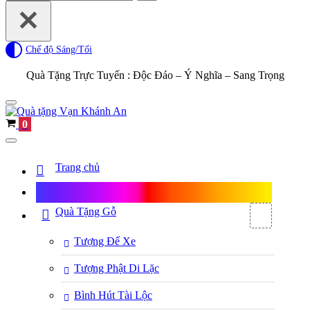
for...
Chế độ Sáng/Tối
Quà Tặng Trực Tuyến :
Độc Đáo – Ý Nghĩa – Sang Trọng
Navigation
Menu
Cart
0
Navigation
Menu
Trang chủ
Shop Quà Tặng
Quà Tặng Gỗ
Tượng Để Xe
Tượng Phật Di Lặc
Bình Hút Tài Lộc