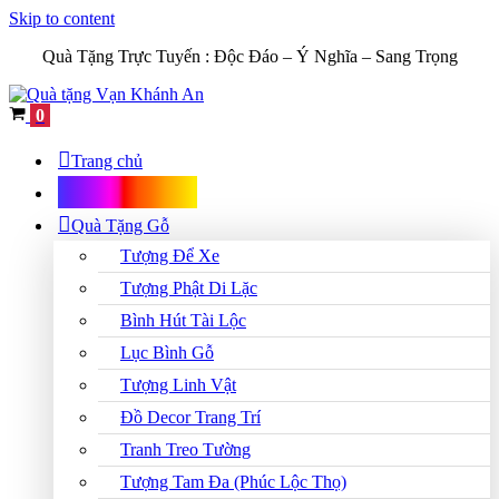
Skip to content
Quà Tặng Trực Tuyến :
Độc Đáo – Ý Nghĩa – Sang Trọng
Cart
0
Trang chủ
Shop Quà Tặng
Quà Tặng Gỗ
Tượng Để Xe
Tượng Phật Di Lặc
Bình Hút Tài Lộc
Lục Bình Gỗ
Tượng Linh Vật
Đồ Decor Trang Trí
Tranh Treo Tường
Tượng Tam Đa (Phúc Lộc Thọ)