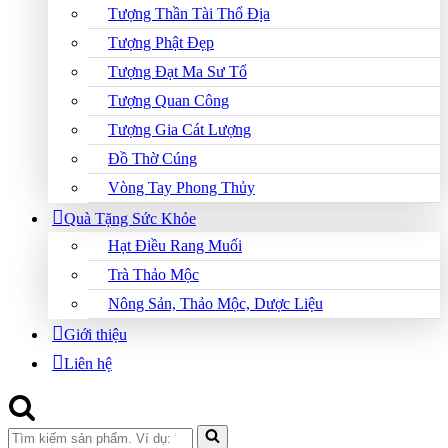
Tượng Thần Tài Thổ Địa
Tượng Phật Đẹp
Tượng Đạt Ma Sư Tổ
Tượng Quan Công
Tượng Gia Cát Lượng
Đồ Thờ Cúng
Vòng Tay Phong Thủy
Quà Tặng Sức Khỏe
Hạt Điều Rang Muối
Trà Thảo Mộc
Nông Sản, Thảo Mộc, Dược Liệu
Giới thiệu
Liên hệ
Search