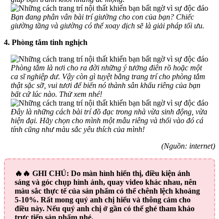
Bạn đang phân vân bài trí giường cho con của bạn? Chiếc
giường tầng và giường có thể xoay dịch sẽ là giải pháp tối ưu.
4. Phòng tắm tinh nghịch
Phòng tắm là nơi cho ra đời những ý tưởng điên rồ hoặc một
ca sĩ nghiệp dư. Vậy còn gì tuyệt bằng trang trí cho phòng tắm
thật sặc sỡ, vui tươi để biến nó thành sân khấu riêng của bạn
bất cứ lúc nào. Thử xem nhé!
Đây là những cách bài trí đồ đạc trong nhà vừa sinh động, vừa
hiện đại. Hãy chọn cho mình một mẫu riêng và thổi vào đó cá
tính cũng như màu sắc yêu thích của mình!
(Nguồn: internet)
🔥🔥
GHI CHÚ:
Do màn hình hiển thị, điều kiện ánh
sáng và góc chụp hình ảnh, quay video khác nhau, nên
màu sắc thực tế của sản phẩm có thể chênh lệch khoảng
5-10%. Rất mong quý anh chị hiểu và thông cảm cho
điều này. Nếu quý anh chị ở gần có thể ghé tham khảo
trực tiếp sản phẩm nhé.