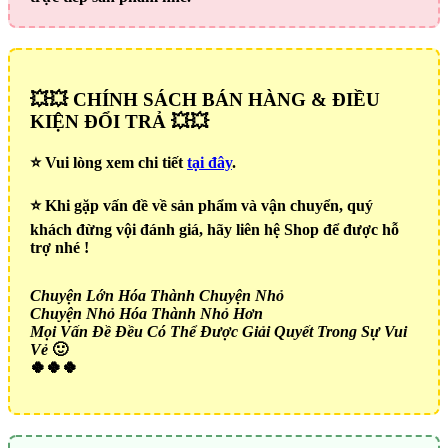
💥💥 CHÍNH SÁCH BÁN HÀNG & ĐIỀU
KIỆN ĐỔI TRẢ 💥💥
⭐️ Vui lòng xem chi tiết
tại đây
.
⭐️ Khi gặp vấn đề về sản phẩm và vận chuyển, quý
khách đừng vội đánh giá, hãy liên hệ Shop để được hỗ
trợ nhé !
Chuyện Lớn Hóa Thành Chuyện Nhỏ
Chuyện Nhỏ Hóa Thành Nhỏ Hơn
Mọi Vấn Đề Đều Có Thể Được Giải Quyết Trong Sự Vui
Vẻ
🙂
🍀🍀🍀