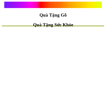
Quà Tặng Vạn Khánh An
Quà Tặng Gỗ
Quà Tặng Sức Khỏe
TÌM QUÀ NHANH
TẶNG QUÀ CHỦ ĐỀ GÌ ?
Quà Tặng Trang Trí
Quà Tặng Để Bàn
Quà Tặng Mỹ Nghệ
Quà Tặng Phong Thủy
Quà Tặng Phật Giáo
TẶNG QUÀ CHO AI ?
Quà Tặng Sếp