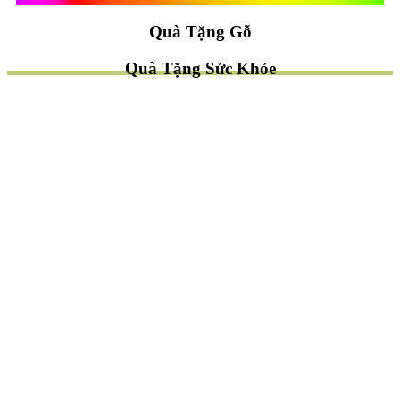
Quà Tặng Gỗ
Quà Tặng Sức Khỏe
TÌM QUÀ NHANH
TẶNG QUÀ CHỦ ĐỀ GÌ ?
Quà Tặng Trang Trí
Quà Tặng Để Bàn
Quà Tặng Mỹ Nghệ
Quà Tặng Phong Thủy
Quà Tặng Phật Giáo
TẶNG QUÀ CHO AI ?
Quà Tặng Sếp
Quà Tặng Bạn Bè
Quà Tặng Đồng Nghiệp