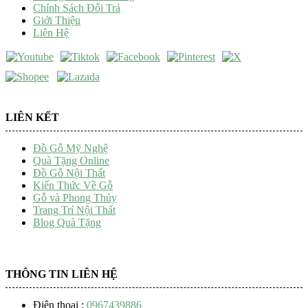
Chính Sách Đổi Trả
Giới Thiệu
Liên Hệ
LIÊN KẾT
Đồ Gỗ Mỹ Nghệ
Quà Tặng Online
Đồ Gỗ Nội Thất
Kiến Thức Về Gỗ
Gỗ và Phong Thủy
Trang Trí Nội Thất
Blog Quà Tặng
THÔNG TIN LIÊN HỆ
Điện thoại :
0967439886