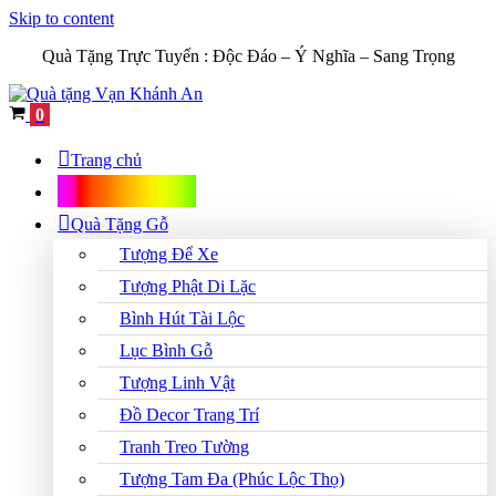
Skip to content
Quà Tặng Trực Tuyến :
Độc Đáo – Ý Nghĩa – Sang Trọng
Cart
0
Trang chủ
Shop Quà Tặng
Quà Tặng Gỗ
Tượng Để Xe
Tượng Phật Di Lặc
Bình Hút Tài Lộc
Lục Bình Gỗ
Tượng Linh Vật
Đồ Decor Trang Trí
Tranh Treo Tường
Tượng Tam Đa (Phúc Lộc Thọ)