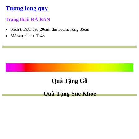
Tượng long quy
Trạng thái: ĐÃ BÁN
Kích thước: cao 20cm, dài 53cm, rộng 35cm
Mã sản phẩm: T-46
Quà Tặng Vạn Khánh An
Quà Tặng Gỗ
Quà Tặng Sức Khỏe
TÌM QUÀ NHANH
TẶNG QUÀ CHỦ ĐỀ GÌ ?
Quà Tặng Trang Trí