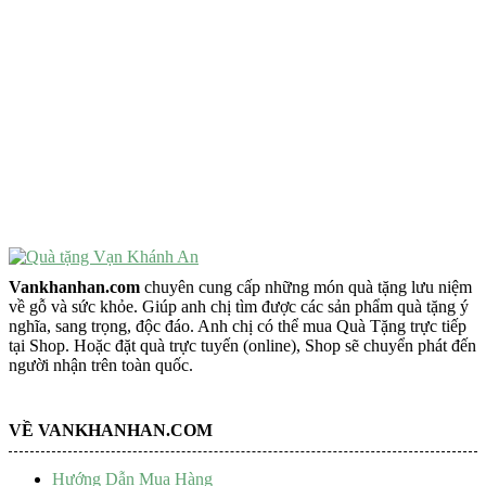
VẬT PHẨM PHONG THỦY
Vật Phẩm Phong Thủy
Đồ Phong Thủy Để Bàn
Tượng Trang Trí Phong Thủy
Tượng Phật Mini
Tượng Phật Để Xe
Trang Trí Taplo Xe
Vankhanhan.com
chuyên cung cấp những món quà tặng lưu niệm
về gỗ và sức khỏe. Giúp anh chị tìm được các sản phẩm quà tặng ý
nghĩa, sang trọng, độc đáo. Anh chị có thể mua Quà Tặng trực tiếp
tại Shop. Hoặc đặt quà trực tuyến (online), Shop sẽ chuyển phát đến
người nhận trên toàn quốc.
VỀ VANKHANHAN.COM
Hướng Dẫn Mua Hàng