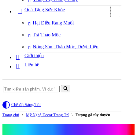
Quà Tặng Sức Khỏe
Hạt Điều Rang Muối
Trà Thảo Mộc
Nông Sản, Thảo Mộc, Dược Liệu
Giới thiệu
Liên hệ
Search
for...
Chế độ Sáng/Tối
Trang chủ
\
Mỹ Nghệ Decor Trang Trí
\
Tượng gỗ tùy duyên
Tượng gỗ tùy duyên