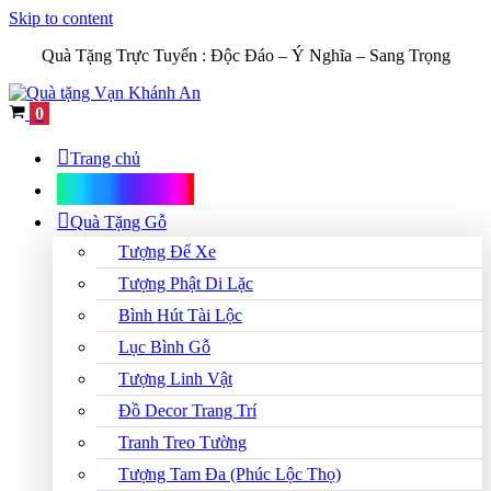
Skip to content
Quà Tặng Trực Tuyến :
Độc Đáo – Ý Nghĩa – Sang Trọng
Cart
0
Trang chủ
Shop Quà Tặng
Quà Tặng Gỗ
Tượng Để Xe
Tượng Phật Di Lặc
Bình Hút Tài Lộc
Lục Bình Gỗ
Tượng Linh Vật
Đồ Decor Trang Trí
Tranh Treo Tường
Tượng Tam Đa (Phúc Lộc Thọ)