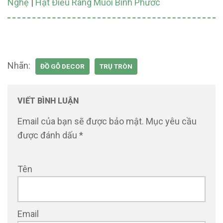
Nghệ
|
Hạt Điều Rang Muối Bình Phước
Nhãn:
ĐỒ GỖ DECOR
TRỤ TRÒN
VIẾT BÌNH LUẬN
Email của bạn sẽ được bảo mật.
Mục yêu cầu
được đánh dấu
*
Tên
Email