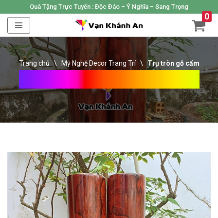
Quà Tặng Trực Tuyến :
Độc Đáo – Ý Nghĩa – Sang Trọng
0
Skip
to
content
Trang chủ
\
Mỹ Nghệ Decor Trang Trí
\
Trụ tròn gỗ cẩm
Trụ Tròn Gỗ Cẩm