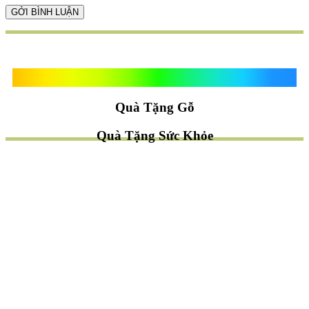
Quà Tặng Vạn Khánh An
Quà Tặng Gỗ
Quà Tặng Sức Khỏe
TÌM QUÀ NHANH
TẶNG QUÀ CHỦ ĐỀ GÌ ?
Quà Tặng Trang Trí
Quà Tặng Để Bàn
Quà Tặng Mỹ Nghệ
Quà Tặng Phong Thủy
Quà Tặng Phật Giáo