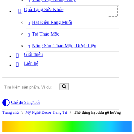
Quà Tặng Sức Khỏe
Hạt Điều Rang Muối
Trà Thảo Mộc
Nông Sản, Thảo Mộc, Dược Liệu
Giới thiệu
Liên hệ
Search
for...
Chế độ Sáng/Tối
Trang chủ
\
Mỹ Nghệ Decor Trang Trí
\
Thố đựng hạt dưa gỗ hương
Thố đựng hạt dưa gỗ hương