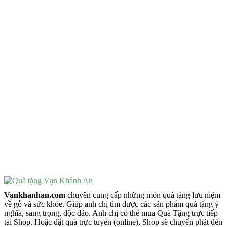
QUÀ TẶNG TIÊU CHÍ GÌ ?
Quà Tặng Độc Đáo
Quà Tặng Ý Nghĩa
Quà Tặng Cao Cấp
VẬT PHẨM PHONG THỦY
Vật Phẩm Phong Thủy
Đồ Phong Thủy Để Bàn
Tượng Trang Trí Phong Thủy
Tượng Phật Mini
Tượng Phật Để Xe
Trang Trí Taplo Xe
Vankhanhan.com
chuyên cung cấp những món quà tặng lưu niệm
về gỗ và sức khỏe. Giúp anh chị tìm được các sản phẩm quà tặng ý
nghĩa, sang trọng, độc đáo. Anh chị có thể mua Quà Tặng trực tiếp
tại Shop. Hoặc đặt quà trực tuyến (online), Shop sẽ chuyển phát đến