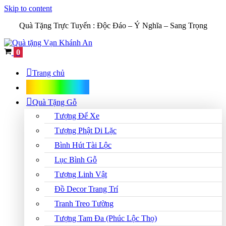
Skip to content
Quà Tặng Trực Tuyến :
Độc Đáo – Ý Nghĩa – Sang Trọng
Cart
0
Trang chủ
Shop Quà Tặng
Quà Tặng Gỗ
Tượng Để Xe
Tượng Phật Di Lặc
Bình Hút Tài Lộc
Lục Bình Gỗ
Tượng Linh Vật
Đồ Decor Trang Trí
Tranh Treo Tường
Tượng Tam Đa (Phúc Lộc Thọ)