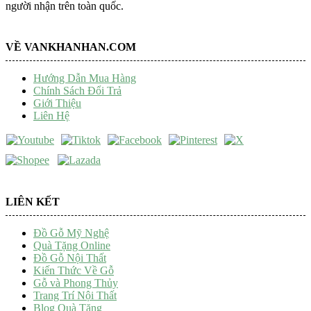
người nhận trên toàn quốc.
VỀ VANKHANHAN.COM
Hướng Dẫn Mua Hàng
Chính Sách Đổi Trả
Giới Thiệu
Liên Hệ
LIÊN KẾT
Đồ Gỗ Mỹ Nghệ
Quà Tặng Online
Đồ Gỗ Nội Thất
Kiến Thức Về Gỗ
Gỗ và Phong Thủy
Trang Trí Nội Thất
Blog Quà Tặng