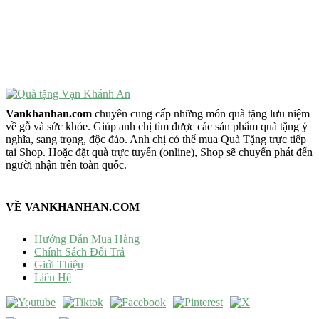
Đồ Phong Thủy Để Bàn
Tượng Trang Trí Phong Thủy
Tượng Phật Mini
Tượng Phật Để Xe
Trang Trí Taplo Xe
Vankhanhan.com
chuyên cung cấp những món quà tặng lưu niệm
về gỗ và sức khỏe. Giúp anh chị tìm được các sản phẩm quà tặng ý
nghĩa, sang trọng, độc đáo. Anh chị có thể mua Quà Tặng trực tiếp
tại Shop. Hoặc đặt quà trực tuyến (online), Shop sẽ chuyển phát đến
người nhận trên toàn quốc.
VỀ VANKHANHAN.COM
Hướng Dẫn Mua Hàng
Chính Sách Đổi Trả
Giới Thiệu
Liên Hệ