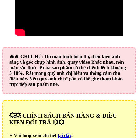
🔥🔥
GHI CHÚ:
Do màn hình hiển thị, điều kiện ánh
sáng và góc chụp hình ảnh, quay video khác nhau, nên
màu sắc thực tế của sản phẩm có thể chênh lệch khoảng
5-10%. Rất mong quý anh chị hiểu và thông cảm cho
điều này. Nếu quý anh chị ở gần có thể ghé tham khảo
trực tiếp sản phẩm nhé.
💥💥 CHÍNH SÁCH BÁN HÀNG & ĐIỀU
KIỆN ĐỔI TRẢ 💥💥
⭐️ Vui lòng xem chi tiết
tại đây
.