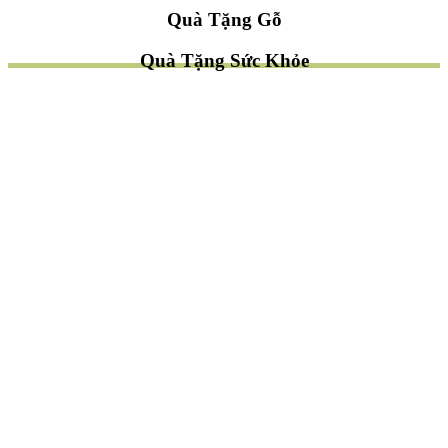
Quà Tặng Gỗ
Quà Tặng Sức Khỏe
TÌM QUÀ NHANH
TẶNG QUÀ CHỦ ĐỀ GÌ ?
Quà Tặng Trang Trí
Quà Tặng Để Bàn
Quà Tặng Mỹ Nghệ
Quà Tặng Phong Thủy
Quà Tặng Phật Giáo
TẶNG QUÀ CHO AI ?
Quà Tặng Sếp
Quà Tặng Bạn Bè
Quà Tặng Đồng Nghiệp