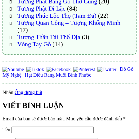
Tượng Phật Bằng Gỗ Thờ Cúng
(20)
Tượng Phật Di Lặc
(84)
Tượng Phúc Lộc Thọ (Tam Đa)
(22)
Tượng Quan Công – Tượng Khổng Minh
(17)
Tượng Thần Tài Thổ Địa
(3)
Vòng Tay Gỗ
(14)
|
Đồ Gỗ
Mỹ Nghệ
|
Hạt Điều Rang Muối Bình Phước
Nhãn:
Ống đựng bút
VIẾT BÌNH LUẬN
Email của bạn sẽ được bảo mật.
Mục yêu cầu được đánh dấu
*
Tên