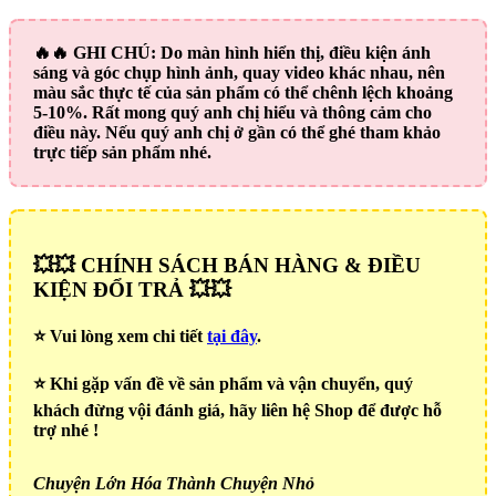
🔥🔥
GHI CHÚ:
Do màn hình hiển thị, điều kiện ánh
sáng và góc chụp hình ảnh, quay video khác nhau, nên
màu sắc thực tế của sản phẩm có thể chênh lệch khoảng
5-10%. Rất mong quý anh chị hiểu và thông cảm cho
điều này. Nếu quý anh chị ở gần có thể ghé tham khảo
trực tiếp sản phẩm nhé.
💥💥 CHÍNH SÁCH BÁN HÀNG & ĐIỀU
KIỆN ĐỔI TRẢ 💥💥
⭐️ Vui lòng xem chi tiết
tại đây
.
⭐️ Khi gặp vấn đề về sản phẩm và vận chuyển, quý
khách đừng vội đánh giá, hãy liên hệ Shop để được hỗ
trợ nhé !
Chuyện Lớn Hóa Thành Chuyện Nhỏ