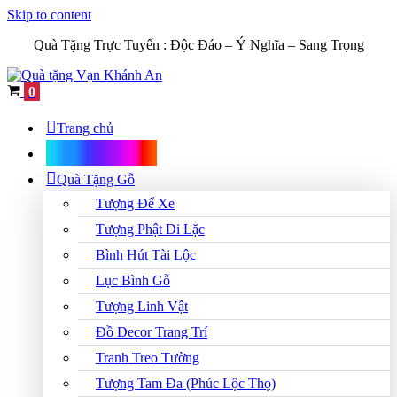
Skip to content
Quà Tặng Trực Tuyến :
Độc Đáo – Ý Nghĩa – Sang Trọng
Cart
0
Trang chủ
Shop Quà Tặng
Quà Tặng Gỗ
Tượng Để Xe
Tượng Phật Di Lặc
Bình Hút Tài Lộc
Lục Bình Gỗ
Tượng Linh Vật
Đồ Decor Trang Trí
Tranh Treo Tường
Tượng Tam Đa (Phúc Lộc Thọ)