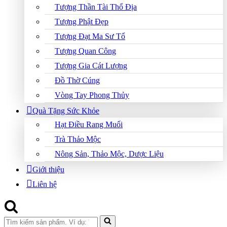
Tượng Thần Tài Thổ Địa
Tượng Phật Đẹp
Tượng Đạt Ma Sư Tổ
Tượng Quan Công
Tượng Gia Cát Lượng
Đồ Thờ Cúng
Vòng Tay Phong Thủy
Quà Tặng Sức Khỏe
Hạt Điều Rang Muối
Trà Thảo Mộc
Nông Sản, Thảo Mộc, Dược Liệu
Giới thiệu
Liên hệ
Search