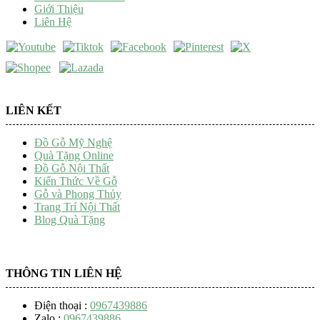
Giới Thiệu
Liên Hệ
LIÊN KẾT
Đồ Gỗ Mỹ Nghệ
Quà Tặng Online
Đồ Gỗ Nội Thất
Kiến Thức Về Gỗ
Gỗ và Phong Thủy
Trang Trí Nội Thất
Blog Quà Tặng
THÔNG TIN LIÊN HỆ
Điện thoại :
0967439886
Zalo :
0967439886