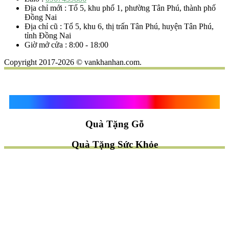
Địa chỉ mới : Tổ 5, khu phố 1, phường Tân Phú, thành phố
Đồng Nai
Địa chỉ cũ : Tổ 5, khu 6, thị trấn Tân Phú, huyện Tân Phú,
tỉnh Đồng Nai
Giờ mở cửa : 8:00 - 18:00
Copyright 2017-2026 © vankhanhan.com.
Quà Tặng Vạn Khánh An
Quà Tặng Gỗ
Quà Tặng Sức Khỏe
TÌM QUÀ NHANH
TẶNG QUÀ CHỦ ĐỀ GÌ ?
Quà Tặng Trang Trí
Quà Tặng Để Bàn