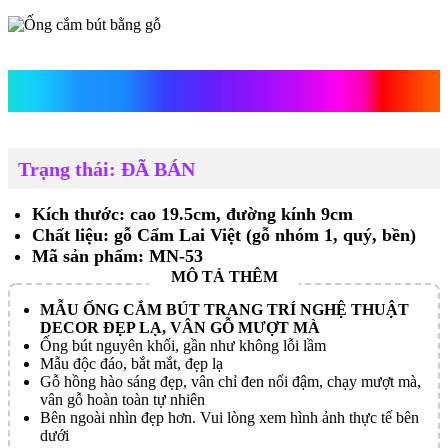
Ống cắm bút bằng gỗ
Trạng thái: ĐÃ BÁN
Kích thước: cao 19.5cm, đường kính 9cm
Chất liệu: gỗ Cẩm Lai Việt (gỗ nhóm 1, quý, bền)
Mã sản phẩm: MN-53
MẪU ỐNG CẮM BÚT TRANG TRÍ NGHỆ THUẬT
DECOR ĐẸP LẠ, VÂN GỖ MƯỢT MÀ
Ống bút nguyên khối, gần như không lỗi lầm
Mẫu độc đáo, bắt mắt, đẹp lạ
Gỗ hồng hào sáng đẹp, vân chỉ đen nổi đậm, chạy mượt mà,
vân gỗ hoàn toàn tự nhiên
Bên ngoài nhìn đẹp hơn. Vui lòng xem hình ảnh thực tế bên
dưới