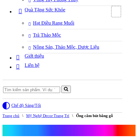
Quà Tặng Sức Khỏe
Hạt Điều Rang Muối
Trà Thảo Mộc
Nông Sản, Thảo Mộc, Dược Liệu
Giới thiệu
Liên hệ
Search
for...
Chế độ Sáng/Tối
Trang chủ
\
Mỹ Nghệ Decor Trang Trí
\
Ống cắm bút bằng gỗ
Ống cắm bút bằng gỗ