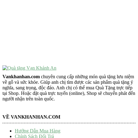
VẬT PHẨM PHONG THỦY
Vật Phẩm Phong Thủy
Đồ Phong Thủy Để Bàn
Tượng Trang Trí Phong Thủy
Tượng Phật Mini
Tượng Phật Để Xe
Trang Trí Taplo Xe
Vankhanhan.com
chuyên cung cấp những món quà tặng lưu niệm
về gỗ và sức khỏe. Giúp anh chị tìm được các sản phẩm quà tặng ý
nghĩa, sang trọng, độc đáo. Anh chị có thể mua Quà Tặng trực tiếp
tại Shop. Hoặc đặt quà trực tuyến (online), Shop sẽ chuyển phát đến
người nhận trên toàn quốc.
VỀ VANKHANHAN.COM
Hướng Dẫn Mua Hàng
Chính Sách Đổi Trả