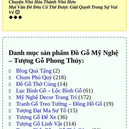
Chuyện Nhỏ Hóa Thành Nhỏ Hơn
Mọi Vấn Đề Đều Có Thể Được Giải Quyết Trong Sự Vui
Vẻ
🙂
🍀🍀🍀
Danh mục sản phẩm Đồ Gỗ Mỹ Nghệ
– Tượng Gỗ Phong Thủy:
Blog Quà Tặng
(2)
Chum Phú Quý
(218)
Đồ Gỗ Thờ Cúng
(14)
Lục Bình Gỗ – Lộc Bình Gỗ
(61)
Mỹ Nghệ Decor Trang Trí
(172)
Tranh Gỗ Treo Tường – Đồng Hồ Gỗ
(19)
Tượng Đạt Ma Sư Tổ
(15)
Tượng Gỗ Để Xe
(36)
Tượng Gỗ Linh Vật
(114)