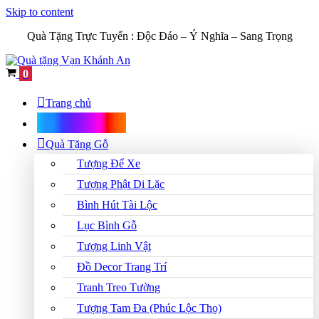
Skip to content
Quà Tặng Trực Tuyến :
Độc Đáo – Ý Nghĩa – Sang Trọng
Cart
0
Trang chủ
Shop Quà Tặng
Quà Tặng Gỗ
Tượng Để Xe
Tượng Phật Di Lặc
Bình Hút Tài Lộc
Lục Bình Gỗ
Tượng Linh Vật
Đồ Decor Trang Trí
Tranh Treo Tường
Tượng Tam Đa (Phúc Lộc Thọ)