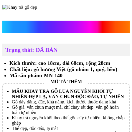
Khay trà gỗ đẹp
Trạng thái: ĐÃ BÁN
Kích thước: cao 18cm, dài 68cm, rộng 28cm
Chất liệu: gỗ hương Việt (gỗ nhóm 1, quý, bền)
Mã sản phẩm: MN-140
MẪU KHAY TRÀ GỖ LŨA NGUYÊN KHỐI TỰ
NHIÊN ĐẸP LẠ, VÂN CHUN ĐỘC ĐÁO, TỰ NHIÊN
Gỗ dày dặng, đặc, khá nặng, kích thước thuộc dạng khá
Gỗ già, vân chun mượt mà, chỉ chạy rất đẹp, vân gỗ hoàn
toàn tự nhiên
Khay trà nguyên khối theo thế gốc cây tự nhiên, không chắp
ghép
Thế đẹp, độc đáo, lạ mắt