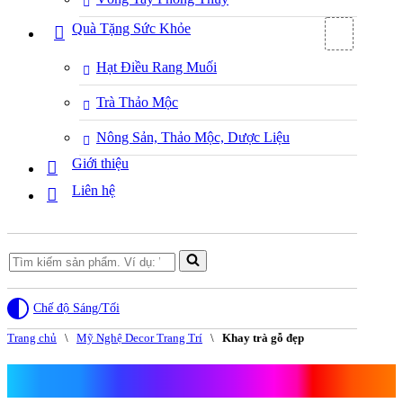
Quà Tặng Sức Khỏe
Hạt Điều Rang Muối
Trà Thảo Mộc
Nông Sản, Thảo Mộc, Dược Liệu
Giới thiệu
Liên hệ
Search
for...
Chế độ Sáng/Tối
Trang chủ
\
Mỹ Nghệ Decor Trang Trí
\
Khay trà gỗ đẹp
Khay trà gỗ đẹp