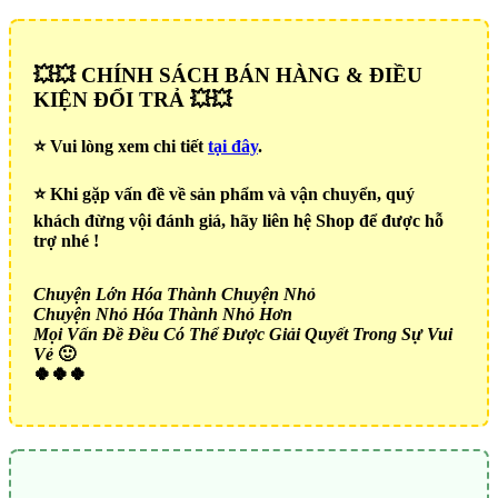
💥💥 CHÍNH SÁCH BÁN HÀNG & ĐIỀU
KIỆN ĐỔI TRẢ 💥💥
⭐️ Vui lòng xem chi tiết
tại đây
.
⭐️ Khi gặp vấn đề về sản phẩm và vận chuyển, quý
khách đừng vội đánh giá, hãy liên hệ Shop để được hỗ
trợ nhé !
Chuyện Lớn Hóa Thành Chuyện Nhỏ
Chuyện Nhỏ Hóa Thành Nhỏ Hơn
Mọi Vấn Đề Đều Có Thể Được Giải Quyết Trong Sự Vui
Vẻ
🙂
🍀🍀🍀