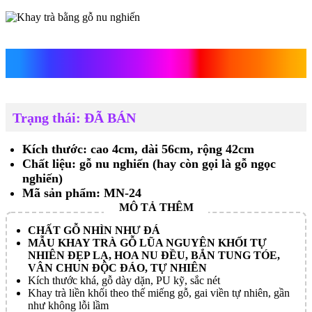
Khay trà bằng gỗ nu nghiến
Trạng thái: ĐÃ BÁN
Kích thước: cao 4cm, dài 56cm, rộng 42cm
Chất liệu: gỗ nu nghiến (hay còn gọi là gỗ ngọc
nghiến)
Mã sản phẩm: MN-24
CHẤT GỖ NHÌN NHƯ ĐÁ
MẪU KHAY TRÀ GỖ LŨA NGUYÊN KHỐI TỰ
NHIÊN ĐẸP LẠ, HOA NU ĐỀU, BẮN TUNG TÓE,
VÂN CHUN ĐỘC ĐÁO, TỰ NHIÊN
Kích thước khá, gỗ dày dặn, PU kỹ, sắc nét
Khay trà liền khối theo thế miếng gỗ, gai viền tự nhiên, gần
như không lỗi lầm