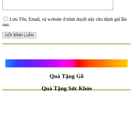
Lưu Tên, Email, và website ở trình duyệt này cho đánh giá lần
sau.
Quà Tặng Vạn Khánh An
Quà Tặng Gỗ
Quà Tặng Sức Khỏe
TÌM QUÀ NHANH
TẶNG QUÀ CHỦ ĐỀ GÌ ?
Quà Tặng Trang Trí