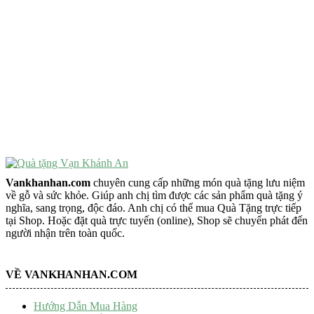
VẬT PHẨM PHONG THỦY
Vật Phẩm Phong Thủy
Đồ Phong Thủy Để Bàn
Tượng Trang Trí Phong Thủy
Tượng Phật Mini
Tượng Phật Để Xe
Trang Trí Taplo Xe
Vankhanhan.com
chuyên cung cấp những món quà tặng lưu niệm
về gỗ và sức khỏe. Giúp anh chị tìm được các sản phẩm quà tặng ý
nghĩa, sang trọng, độc đáo. Anh chị có thể mua Quà Tặng trực tiếp
tại Shop. Hoặc đặt quà trực tuyến (online), Shop sẽ chuyển phát đến
người nhận trên toàn quốc.
VỀ VANKHANHAN.COM
Hướng Dẫn Mua Hàng