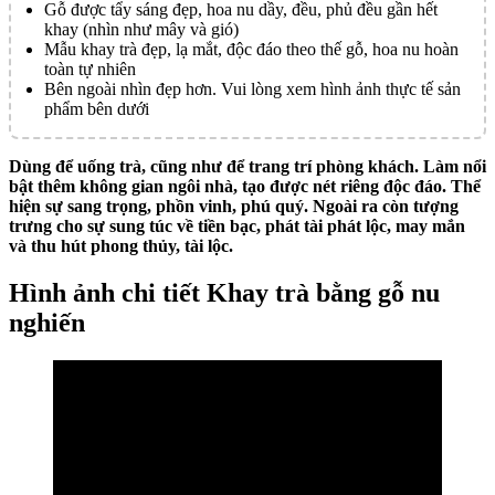
Gỗ được tẩy sáng đẹp, hoa nu dầy, đều, phủ đều gần hết
khay (nhìn như mây và gió)
Mẫu khay trà đẹp, lạ mắt, độc đáo theo thế gỗ, hoa nu hoàn
toàn tự nhiên
Bên ngoài nhìn đẹp hơn. Vui lòng xem hình ảnh thực tế sản
phẩm bên dưới
Dùng để uống trà, cũng như để trang trí phòng khách. Làm nổi
bật thêm không gian ngôi nhà, tạo được nét riêng độc đáo. Thể
hiện sự sang trọng, phồn vinh, phú quý. Ngoài ra còn tượng
trưng cho sự sung túc về tiền bạc, phát tài phát lộc, may mắn
và thu hút phong thủy, tài lộc.
Hình ảnh chi tiết Khay trà bằng gỗ nu
nghiến