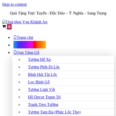
Skip to content
Quà Tặng Trực Tuyến :
Độc Đáo – Ý Nghĩa – Sang Trọng
Cart
0
Trang chủ
Shop Quà Tặng
Quà Tặng Gỗ
Tượng Để Xe
Tượng Phật Di Lặc
Bình Hút Tài Lộc
Lục Bình Gỗ
Tượng Linh Vật
Đồ Decor Trang Trí
Tranh Treo Tường
Tượng Tam Đa (Phúc Lộc Thọ)