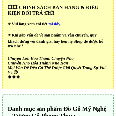
💥💥 CHÍNH SÁCH BÁN HÀNG & ĐIỀU
KIỆN ĐỔI TRẢ 💥💥
⭐️ Vui lòng xem chi tiết
tại đây
.
⭐️ Khi gặp vấn đề về sản phẩm và vận chuyển, quý
khách đừng vội đánh giá, hãy liên hệ Shop để được hỗ
trợ nhé !
Chuyện Lớn Hóa Thành Chuyện Nhỏ
Chuyện Nhỏ Hóa Thành Nhỏ Hơn
Mọi Vấn Đề Đều Có Thể Được Giải Quyết Trong Sự Vui
Vẻ
🙂
🍀🍀🍀
Danh mục sản phẩm Đồ Gỗ Mỹ Nghệ
– Tượng Gỗ Phong Thủy: