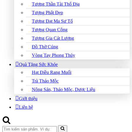
Tượng Thần Tài Thổ Địa
Tượng Phật Đẹp
Tượng Đạt Ma Sư Tổ
Tượng Quan Công
Tượng Gia Cát Lượng
Đồ Thờ Cúng
Vòng Tay Phong Thủy
Quà Tặng Sức Khỏe
Hạt Điều Rang Muối
Trà Thảo Mộc
Nông Sản, Thảo Mộc, Dược Liệu
Giới thiệu
Liên hệ
Search