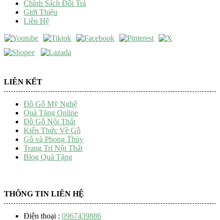
Chính Sách Đổi Trả
Giới Thiệu
Liên Hệ
LIÊN KẾT
Đồ Gỗ Mỹ Nghệ
Quà Tặng Online
Đồ Gỗ Nội Thất
Kiến Thức Về Gỗ
Gỗ và Phong Thủy
Trang Trí Nội Thất
Blog Quà Tặng
THÔNG TIN LIÊN HỆ
Điện thoại :
0967439886