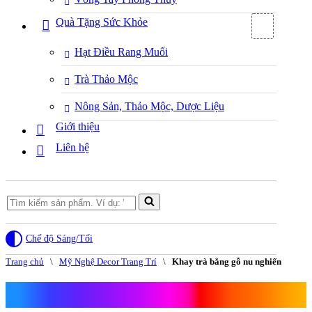
Quà Tặng Sức Khỏe
Hạt Điều Rang Muối
Trà Thảo Mộc
Nông Sản, Thảo Mộc, Dược Liệu
Giới thiệu
Liên hệ
Search
for...
Chế độ Sáng/Tối
Trang chủ
\
Mỹ Nghệ Decor Trang Trí
\
Khay trà bằng gỗ nu nghiến
Khay trà bằng gỗ nu nghiến