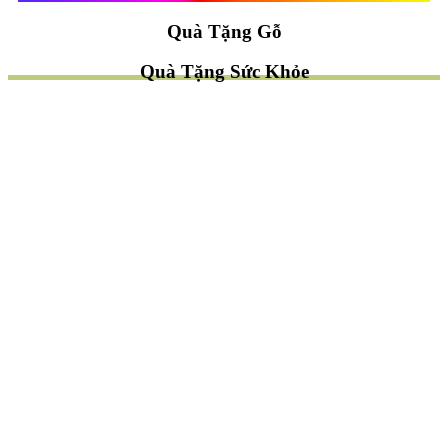
Quà Tặng Gỗ
Quà Tặng Sức Khỏe
TÌM QUÀ NHANH
TẶNG QUÀ CHỦ ĐỀ GÌ ?
Quà Tặng Trang Trí
Quà Tặng Để Bàn
Quà Tặng Mỹ Nghệ
Quà Tặng Phong Thủy
Quà Tặng Phật Giáo
TẶNG QUÀ CHO AI ?
Quà Tặng Sếp
Quà Tặng Bạn Bè
Quà Tặng Đồng Nghiệp