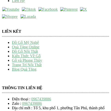
Liên Hệ
LIÊN KẾT
Đồ Gỗ Mỹ Nghệ
Quà Tặng Online
Đồ Gỗ Nội Thất
Kiến Thức Về Gỗ
Gỗ và Phong Thủy
Trang Trí Nội Thất
Blog Quà Tặng
THÔNG TIN LIÊN HỆ
Điện thoại :
0967439886
Zalo :
0967439886
Địa chỉ mới : Tổ 5, khu phố 1, phường Tân Phú, thành phố