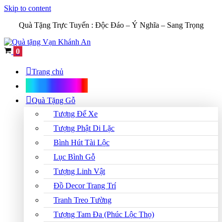
Skip to content
Quà Tặng Trực Tuyến :
Độc Đáo – Ý Nghĩa – Sang Trọng
Cart
0
Trang chủ
Shop Quà Tặng
Quà Tặng Gỗ
Tượng Để Xe
Tượng Phật Di Lặc
Bình Hút Tài Lộc
Lục Bình Gỗ
Tượng Linh Vật
Đồ Decor Trang Trí
Tranh Treo Tường
Tượng Tam Đa (Phúc Lộc Thọ)