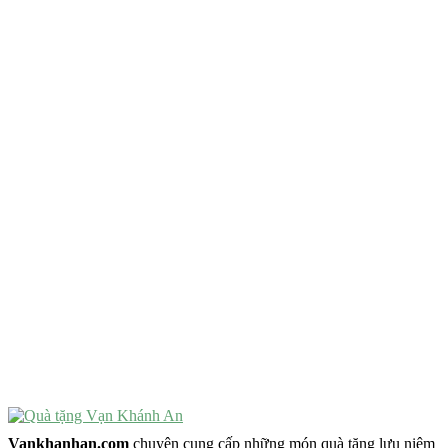
QUÀ TẶNG TIÊU CHÍ GÌ ?
Quà Tặng Độc Đáo
Quà Tặng Ý Nghĩa
Quà Tặng Cao Cấp
VẬT PHẨM PHONG THỦY
Vật Phẩm Phong Thủy
Đồ Phong Thủy Để Bàn
Tượng Trang Trí Phong Thủy
Tượng Phật Mini
Tượng Phật Để Xe
Trang Trí Taplo Xe
Vankhanhan.com
chuyên cung cấp những món quà tặng lưu niệm