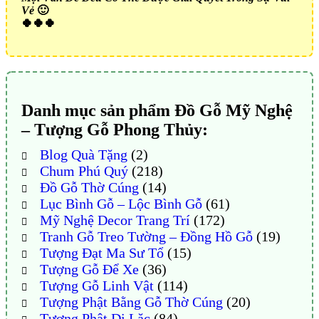
Vẻ
🙂
🍀🍀🍀
Danh mục sản phẩm Đồ Gỗ Mỹ Nghệ
– Tượng Gỗ Phong Thủy:
Blog Quà Tặng
(2)
Chum Phú Quý
(218)
Đồ Gỗ Thờ Cúng
(14)
Lục Bình Gỗ – Lộc Bình Gỗ
(61)
Mỹ Nghệ Decor Trang Trí
(172)
Tranh Gỗ Treo Tường – Đồng Hồ Gỗ
(19)
Tượng Đạt Ma Sư Tổ
(15)
Tượng Gỗ Để Xe
(36)
Tượng Gỗ Linh Vật
(114)
Tượng Phật Bằng Gỗ Thờ Cúng
(20)
Tượng Phật Di Lặc
(84)