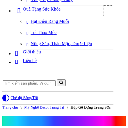
Quà Tặng Sức Khỏe
Hạt Điều Rang Muối
Trà Thảo Mộc
Nông Sản, Thảo Mộc, Dược Liệu
Giới thiệu
Liên hệ
Search
for...
Chế độ Sáng/Tối
Trang chủ
\
Mỹ Nghệ Decor Trang Trí
\
Hộp Gỗ Đựng Trang Sức
Hộp Gỗ Đựng Trang Sức