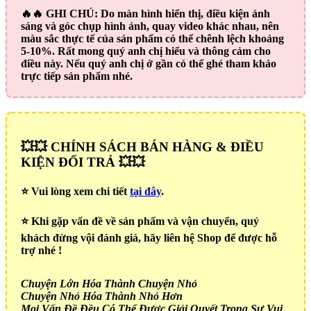
🔥🔥
GHI CHÚ:
Do màn hình hiển thị, điều kiện ánh
sáng và góc chụp hình ảnh, quay video khác nhau, nên
màu sắc thực tế của sản phẩm có thể chênh lệch khoảng
5-10%. Rất mong quý anh chị hiểu và thông cảm cho
điều này. Nếu quý anh chị ở gần có thể ghé tham khảo
trực tiếp sản phẩm nhé.
💥💥 CHÍNH SÁCH BÁN HÀNG & ĐIỀU
KIỆN ĐỔI TRẢ 💥💥
⭐️ Vui lòng xem chi tiết
tại đây
.
⭐️ Khi gặp vấn đề về sản phẩm và vận chuyển, quý
khách đừng vội đánh giá, hãy liên hệ Shop để được hỗ
trợ nhé !
Chuyện Lớn Hóa Thành Chuyện Nhỏ
Chuyện Nhỏ Hóa Thành Nhỏ Hơn
Mọi Vấn Đề Đều Có Thể Được Giải Quyết Trong Sự Vui