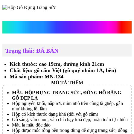
Hộp Gỗ Đựng Trang Sức
Trạng thái: ĐÃ BÁN
Kích thước: cao 19cm, đường kính 21cm
Chất liệu: gỗ cẩm Việt (gỗ quý nhóm 1A, bền)
Mã sản phẩm: MN-134
MẪU HỘP ĐỰNG TRANG SỨC, ĐỒNG HỖ BẰNG
GỖ ĐẸP LẠ
Hộp nguyên khối, nắp rời, núm nhỏ trên cùng là ghép, gần
như không lỗi lầm
Hộp có kích thước dạng khá (đối với gỗ cẩm)
Gỗ sáng, vân chun, vân chỉ chạy khá đẹp, hoàn toàn tự nhiên
Mẫu lạ mắt, độc đáo
Hộp được móc rỗng bên trong dùng để đựng trang sức, đồng