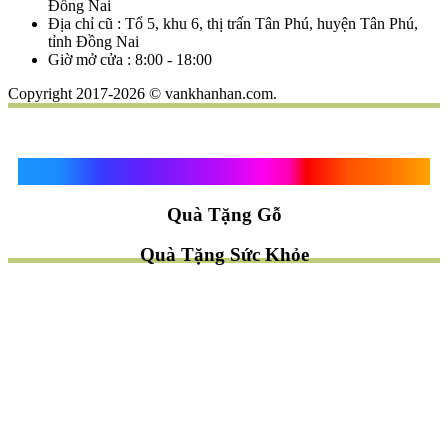
Đồng Nai
Địa chỉ cũ : Tổ 5, khu 6, thị trấn Tân Phú, huyện Tân Phú,
tỉnh Đồng Nai
Giờ mở cửa : 8:00 - 18:00
Copyright 2017-2026 © vankhanhan.com.
Quà Tặng Vạn Khánh An
Quà Tặng Gỗ
Quà Tặng Sức Khỏe
TÌM QUÀ NHANH
TẶNG QUÀ CHỦ ĐỀ GÌ ?
Quà Tặng Trang Trí
Quà Tặng Để Bàn
Quà Tặng Mỹ Nghệ