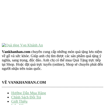
VẬT PHẨM PHONG THỦY
Vật Phẩm Phong Thủy
Đồ Phong Thủy Để Bàn
Tượng Trang Trí Phong Thủy
Tượng Phật Mini
Tượng Phật Để Xe
Trang Trí Taplo Xe
Vankhanhan.com
chuyên cung cấp những món quà tặng lưu niệm
về gỗ và sức khỏe. Giúp anh chị tìm được các sản phẩm quà tặng ý
nghĩa, sang trọng, độc đáo. Anh chị có thể mua Quà Tặng trực tiếp
tại Shop. Hoặc đặt quà trực tuyến (online), Shop sẽ chuyển phát đến
người nhận trên toàn quốc.
VỀ VANKHANHAN.COM
Hướng Dẫn Mua Hàng
Chính Sách Đổi Trả
Giới Thiệu