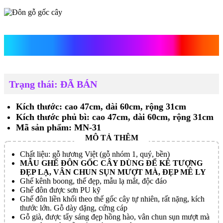
Đôn gỗ gốc cây
Trạng thái: ĐÃ BÁN
Kích thước: cao 47cm, dài 60cm, rộng 31cm
Kích thước phủ bì: cao 47cm, dài 60cm, rộng 31cm
Mã sản phẩm: MN-31
Chất liệu: gỗ hương Việt (gỗ nhóm 1, quý, bền)
MẪU GHẾ ĐÔN GỐC CÂY DÙNG ĐỂ KÊ TƯỢNG
ĐẸP LẠ, VÂN CHUN SỤN MƯỢT MÀ, ĐẸP MÊ LY
Ghế kênh boong, thế đẹp, mẫu lạ mắt, độc đáo
Ghế đôn được sơn PU kỹ
Ghế đôn liền khối theo thế gốc cây tự nhiên, rất nặng, kích
thước lớn. Gỗ dày dặng, cứng cáp
Gỗ già, được tẩy sáng đẹp hồng hào, vân chun sụn mượt mà