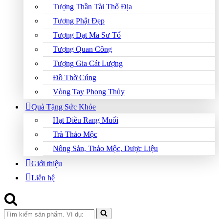
Tượng Thần Tài Thổ Địa
Tượng Phật Đẹp
Tượng Đạt Ma Sư Tổ
Tượng Quan Công
Tượng Gia Cát Lượng
Đồ Thờ Cúng
Vòng Tay Phong Thủy
Quà Tặng Sức Khỏe
Hạt Điều Rang Muối
Trà Thảo Mộc
Nông Sản, Thảo Mộc, Dược Liệu
Giới thiệu
Liên hệ
Search