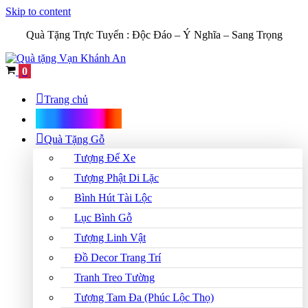
Skip to content
Quà Tặng Trực Tuyến :
Độc Đáo – Ý Nghĩa – Sang Trọng
Cart
0
Trang chủ
Shop Quà Tặng
Quà Tặng Gỗ
Tượng Để Xe
Tượng Phật Di Lặc
Bình Hút Tài Lộc
Lục Bình Gỗ
Tượng Linh Vật
Đồ Decor Trang Trí
Tranh Treo Tường
Tượng Tam Đa (Phúc Lộc Thọ)