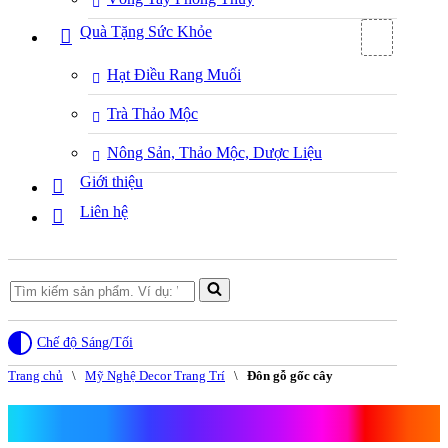
Quà Tặng Sức Khỏe
Hạt Điều Rang Muối
Trà Thảo Mộc
Nông Sản, Thảo Mộc, Dược Liệu
Giới thiệu
Liên hệ
Search
for...
Chế độ Sáng/Tối
Trang chủ
\
Mỹ Nghệ Decor Trang Trí
\
Đôn gỗ gốc cây
Đôn gỗ gốc cây