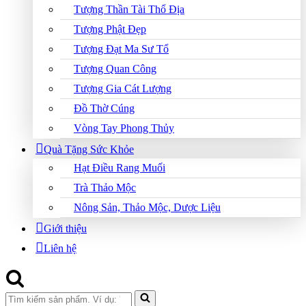
Tượng Thần Tài Thổ Địa
Tượng Phật Đẹp
Tượng Đạt Ma Sư Tổ
Tượng Quan Công
Tượng Gia Cát Lượng
Đồ Thờ Cúng
Vòng Tay Phong Thủy
Quà Tặng Sức Khỏe
Hạt Điều Rang Muối
Trà Thảo Mộc
Nông Sản, Thảo Mộc, Dược Liệu
Giới thiệu
Liên hệ
Search