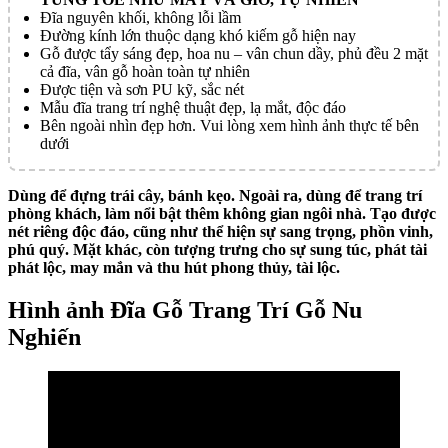
Đĩa nguyên khối, không lỗi lầm
Đường kính lớn thuộc dạng khó kiếm gỗ hiện nay
Gỗ được tẩy sáng đẹp, hoa nu – vân chun dầy, phủ đều 2 mặt
cả đĩa, vân gỗ hoàn toàn tự nhiên
Được tiện và sơn PU kỹ, sắc nét
Mẫu đĩa trang trí nghệ thuật đẹp, lạ mắt, độc đáo
Bên ngoài nhìn đẹp hơn. Vui lòng xem hình ảnh thực tế bên
dưới
Dùng để đựng trái cây, bánh kẹo. Ngoài ra, dùng để trang trí
phòng khách, làm nổi bật thêm không gian ngôi nhà. Tạo được
nét riêng độc đáo, cũng như thể hiện sự sang trọng, phồn vinh,
phú quý. Mặt khác, còn tượng trưng cho sự sung túc, phát tài
phát lộc, may mắn và thu hút phong thủy, tài lộc.
Hình ảnh Đĩa Gỗ Trang Trí Gỗ Nu
Nghiến