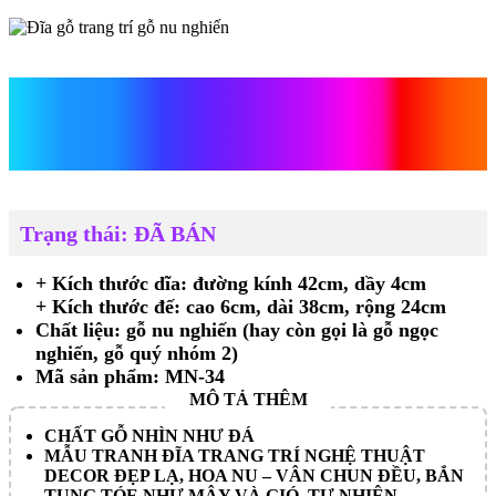
Đĩa gỗ trang trí gỗ nu
nghiến
Trạng thái: ĐÃ BÁN
+ Kích thước dĩa: đường kính 42cm, dầy 4cm
+ Kích thước đế: cao 6cm, dài 38cm, rộng 24cm
Chất liệu: gỗ nu nghiến (hay còn gọi là gỗ ngọc
nghiến, gỗ quý nhóm 2)
Mã sản phẩm: MN-34
CHẤT GỖ NHÌN NHƯ ĐÁ
MẪU TRANH ĐĨA TRANG TRÍ NGHỆ THUẬT
DECOR ĐẸP LẠ, HOA NU – VÂN CHUN ĐỀU, BẮN
TUNG TÓE NHƯ MÂY VÀ GIÓ, TỰ NHIÊN