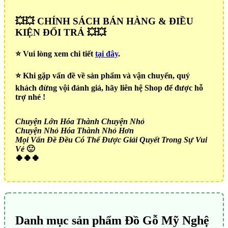
💥💥 CHÍNH SÁCH BÁN HÀNG & ĐIỀU
KIỆN ĐỔI TRẢ 💥💥
⭐️ Vui lòng xem chi tiết
tại đây
.
⭐️ Khi gặp vấn đề về sản phẩm và vận chuyển, quý
khách đừng vội đánh giá, hãy liên hệ Shop để được hỗ
trợ nhé !
Chuyện Lớn Hóa Thành Chuyện Nhỏ
Chuyện Nhỏ Hóa Thành Nhỏ Hơn
Mọi Vấn Đề Đều Có Thể Được Giải Quyết Trong Sự Vui
Vẻ
🙂
🍀🍀🍀
Danh mục sản phẩm Đồ Gỗ Mỹ Nghệ