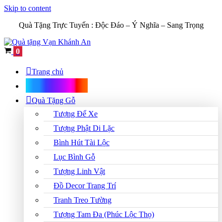
Skip to content
Quà Tặng Trực Tuyến :
Độc Đáo – Ý Nghĩa – Sang Trọng
Cart
0
Trang chủ
Shop Quà Tặng
Quà Tặng Gỗ
Tượng Để Xe
Tượng Phật Di Lặc
Bình Hút Tài Lộc
Lục Bình Gỗ
Tượng Linh Vật
Đồ Decor Trang Trí
Tranh Treo Tường
Tượng Tam Đa (Phúc Lộc Thọ)