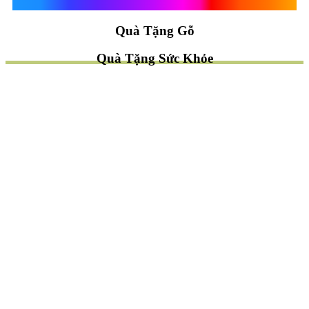
Quà Tặng Vạn Khánh An
Quà Tặng Gỗ
Quà Tặng Sức Khỏe
TÌM QUÀ NHANH
TẶNG QUÀ CHỦ ĐỀ GÌ ?
Quà Tặng Trang Trí
Quà Tặng Để Bàn
Quà Tặng Mỹ Nghệ
Quà Tặng Phong Thủy
Quà Tặng Phật Giáo
TẶNG QUÀ CHO AI ?
Quà Tặng Sếp
Quà Tặng Bạn Bè