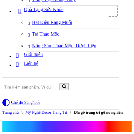
Quà Tặng Sức Khỏe
Hạt Điều Rang Muối
Trà Thảo Mộc
Nông Sản, Thảo Mộc, Dược Liệu
Giới thiệu
Liên hệ
Search
for...
Chế độ Sáng/Tối
Trang chủ
\
Mỹ Nghệ Decor Trang Trí
\
Đĩa gỗ trang trí gỗ nu nghiến
Đĩa gỗ trang trí gỗ nu nghiến