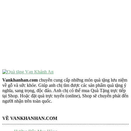
VẬT PHẨM PHONG THỦY
Vật Phẩm Phong Thủy
Đồ Phong Thủy Để Bàn
Tượng Trang Trí Phong Thủy
Tượng Phật Mini
Tượng Phật Để Xe
Trang Trí Taplo Xe
Vankhanhan.com
chuyên cung cấp những món quà tặng lưu niệm
về gỗ và sức khỏe. Giúp anh chị tìm được các sản phẩm quà tặng ý
nghĩa, sang trọng, độc đáo. Anh chị có thể mua Quà Tặng trực tiếp
tại Shop. Hoặc đặt quà trực tuyến (online), Shop sẽ chuyển phát đến
người nhận trên toàn quốc.
VỀ VANKHANHAN.COM