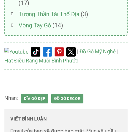
(17)
Tượng Thần Tài Thổ Địa
(3)
Vòng Tay Gỗ
(14)
|
Đồ Gỗ Mỹ Nghệ
|
Hạt Điều Rang Muối Bình Phước
Nhãn:
ĐĨA GỖ ĐẸP
ĐỒ GỖ DECOR
VIẾT BÌNH LUẬN
Email của bạn sẽ được bảo mật.
Mục yêu cầu