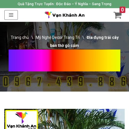
Quà Tặng Trực Tuyến :
Độc Đáo – Ý Nghĩa – Sang Trọng
0
Skip
to
content
Trang chủ
\
Mỹ Nghệ Decor Trang Trí
\
Đĩa đựng trái cây
bàn thờ gỗ cẩm
Đĩa Đựng Trái Cây Bàn Thờ
Gỗ Cẩm