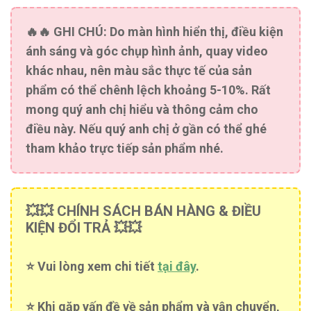
🔥🔥
GHI CHÚ:
Do màn hình hiển thị, điều kiện
ánh sáng và góc chụp hình ảnh, quay video
khác nhau, nên màu sắc thực tế của sản
phẩm có thể chênh lệch khoảng 5-10%. Rất
mong quý anh chị hiểu và thông cảm cho
điều này. Nếu quý anh chị ở gần có thể ghé
tham khảo trực tiếp sản phẩm nhé.
💥💥 CHÍNH SÁCH BÁN HÀNG & ĐIỀU
KIỆN ĐỔI TRẢ 💥💥
⭐️ Vui lòng xem chi tiết
tại đây
.
⭐️ Khi gặp vấn đề về sản phẩm và vận chuyển,