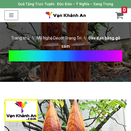
Quà Tặng Trực Tuyến :
Độc Đáo – Ý Nghĩa – Sang Trọng
0
Skip
to
content
Trang chủ
\
Mỹ Nghệ Decor Trang Trí
\
Đầu đạn bằng gỗ
cẩm
Đầu Đạn Bằng Gỗ Cẩm