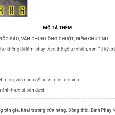
 ĐỘC ĐÁO, VÂN CHUN LÔNG CHUỘT, ĐIỂM CHÚT NU
ư không lỗi lầm, phay theo thế gỗ tự nhiên, sơn PU kỹ, s
chút nu, vân chun gỗ hoàn toàn tự nhiên
h ảnh thực tế bên dưới
g tân gia, khai trương cửa hàng. Đồng thời, Bình Phay 