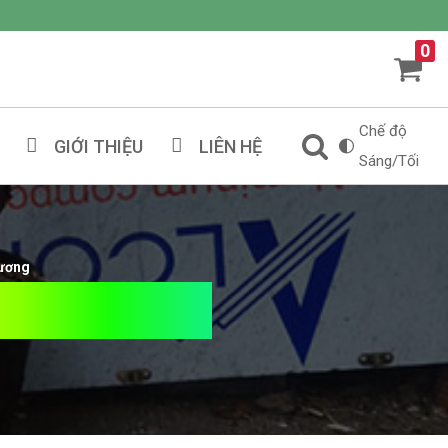
0
Chế độ
GIỚI THIỆU
LIÊN HỆ
Sáng/Tối
hương
 Gỗ Hương