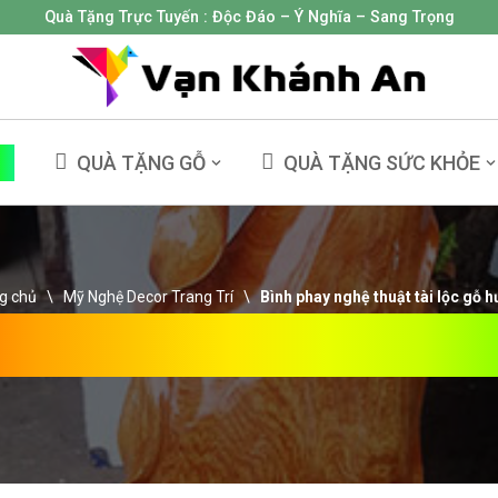
Quà Tặng Trực Tuyến :
Độc Đáo – Ý Nghĩa – Sang Trọng
NG
QUÀ TẶNG GỖ
QUÀ TẶNG SỨC KHỎE
g chủ
\
Mỹ Nghệ Decor Trang Trí
\
Bình phay nghệ thuật tài lộc gỗ 
y Nghệ Thuật Tài Lộc