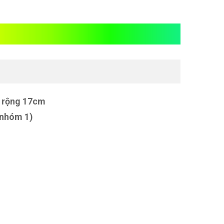
uật tài lộc gỗ hương
, rộng 17cm
 nhóm 1)