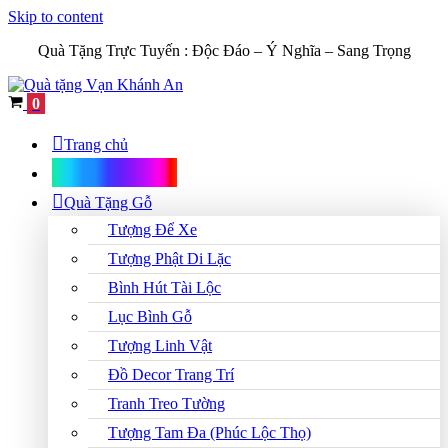
Skip to content
Quà Tặng Trực Tuyến :
Độc Đáo – Ý Nghĩa – Sang Trọng
Cart
0
Trang chủ
Shop Quà Tặng
Quà Tặng Gỗ
Tượng Để Xe
Tượng Phật Di Lặc
Bình Hút Tài Lộc
Lục Bình Gỗ
Tượng Linh Vật
Đồ Decor Trang Trí
Tranh Treo Tường
Tượng Tam Đa (Phúc Lộc Thọ)