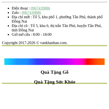
Điện thoại :
0967439886
Zalo :
0967439886
Địa chỉ mới : Tổ 5, khu phố 1, phường Tân Phú, thành phố
Đồng Nai
Địa chỉ cũ : Tổ 5, khu 6, thị trấn Tân Phú, huyện Tân Phú,
tỉnh Đồng Nai
Giờ mở cửa : 8:00 - 18:00
Copyright 2017-2026 © vankhanhan.com.
Quà Tặng Vạn Khánh An
Quà Tặng Gỗ
Quà Tặng Sức Khỏe
TÌM QUÀ NHANH
TẶNG QUÀ CHỦ ĐỀ GÌ ?