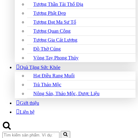
Tượng Thần Tài Thổ Địa
Tượng Phật Đẹp
Tượng Đạt Ma Sư Tổ
Tượng Quan Công
Tượng Gia Cát Lượng
Đồ Thờ Cúng
Vòng Tay Phong Thủy
Quà Tặng Sức Khỏe
Hạt Điều Rang Muối
Trà Thảo Mộc
Nông Sản, Thảo Mộc, Dược Liệu
Giới thiệu
Liên hệ
Search