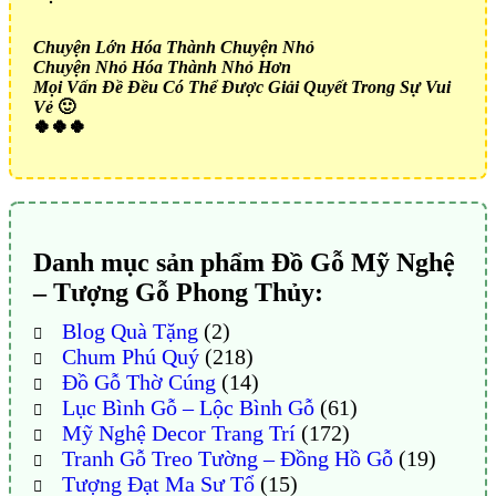
Chuyện Lớn Hóa Thành Chuyện Nhỏ
Chuyện Nhỏ Hóa Thành Nhỏ Hơn
Mọi Vấn Đề Đều Có Thể Được Giải Quyết Trong Sự Vui
Vẻ
🙂
🍀🍀🍀
Danh mục sản phẩm Đồ Gỗ Mỹ Nghệ
– Tượng Gỗ Phong Thủy:
Blog Quà Tặng
(2)
Chum Phú Quý
(218)
Đồ Gỗ Thờ Cúng
(14)
Lục Bình Gỗ – Lộc Bình Gỗ
(61)
Mỹ Nghệ Decor Trang Trí
(172)
Tranh Gỗ Treo Tường – Đồng Hồ Gỗ
(19)
Tượng Đạt Ma Sư Tổ
(15)