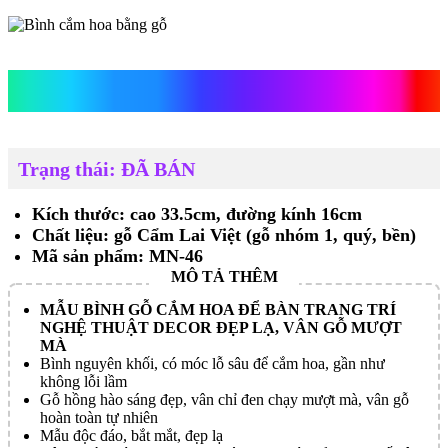
Bình cắm hoa bằng gỗ
Trạng thái: ĐÃ BÁN
Kích thước: cao 33.5cm, đường kính 16cm
Chất liệu: gỗ Cẩm Lai Việt (gỗ nhóm 1, quý, bền)
Mã sản phẩm: MN-46
MẪU BÌNH GỖ CẮM HOA ĐỂ BÀN TRANG TRÍ
NGHỆ THUẬT DECOR ĐẸP LẠ, VÂN GỖ MƯỢT
MÀ
Bình nguyên khối, có móc lỗ sâu để cắm hoa, gần như
không lỗi lầm
Gỗ hồng hào sáng đẹp, vân chỉ đen chạy mượt mà, vân gỗ
hoàn toàn tự nhiên
Mẫu độc đáo, bắt mắt, đẹp lạ