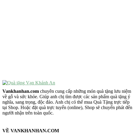
Quà Tặng Cao Cấp
VẬT PHẨM PHONG THỦY
Vật Phẩm Phong Thủy
Đồ Phong Thủy Để Bàn
Tượng Trang Trí Phong Thủy
Tượng Phật Mini
Tượng Phật Để Xe
Trang Trí Taplo Xe
Vankhanhan.com
chuyên cung cấp những món quà tặng lưu niệm
về gỗ và sức khỏe. Giúp anh chị tìm được các sản phẩm quà tặng ý
nghĩa, sang trọng, độc đáo. Anh chị có thể mua Quà Tặng trực tiếp
tại Shop. Hoặc đặt quà trực tuyến (online), Shop sẽ chuyển phát đến
người nhận trên toàn quốc.
VỀ VANKHANHAN.COM