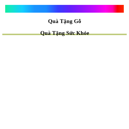
Quà Tặng Vạn Khánh An
Quà Tặng Gỗ
Quà Tặng Sức Khỏe
TÌM QUÀ NHANH
TẶNG QUÀ CHỦ ĐỀ GÌ ?
Quà Tặng Trang Trí
Quà Tặng Để Bàn
Quà Tặng Mỹ Nghệ
Quà Tặng Phong Thủy
Quà Tặng Phật Giáo
TẶNG QUÀ CHO AI ?