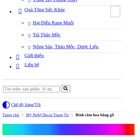
Quà Tặng Sức Khỏe
Hạt Điều Rang Muối
Trà Thảo Mộc
Nông Sản, Thảo Mộc, Dược Liệu
Giới thiệu
Liên hệ
Search
for...
Chế độ Sáng/Tối
Trang chủ
\
Mỹ Nghệ Decor Trang Trí
\
Bình cắm hoa bằng gỗ
Bình cắm hoa bằng gỗ