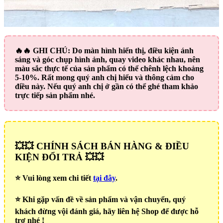
🔥🔥
GHI CHÚ:
Do màn hình hiển thị, điều kiện ánh
sáng và góc chụp hình ảnh, quay video khác nhau, nên
màu sắc thực tế của sản phẩm có thể chênh lệch khoảng
5-10%. Rất mong quý anh chị hiểu và thông cảm cho
điều này. Nếu quý anh chị ở gần có thể ghé tham khảo
trực tiếp sản phẩm nhé.
💥💥 CHÍNH SÁCH BÁN HÀNG & ĐIỀU
KIỆN ĐỔI TRẢ 💥💥
⭐️ Vui lòng xem chi tiết
tại đây
.
⭐️ Khi gặp vấn đề về sản phẩm và vận chuyển, quý
khách đừng vội đánh giá, hãy liên hệ Shop để được hỗ
trợ nhé !