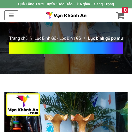
Quà Tặng Trực Tuyến :
Độc Đáo – Ý Nghĩa – Sang Trọng
0
Skip
to
content
Trang chủ
\
Lục Bình Gỗ - Lộc Bình Gỗ
\
Lục bình gỗ pơ mu
Lục Bình Gỗ Pơ Mu