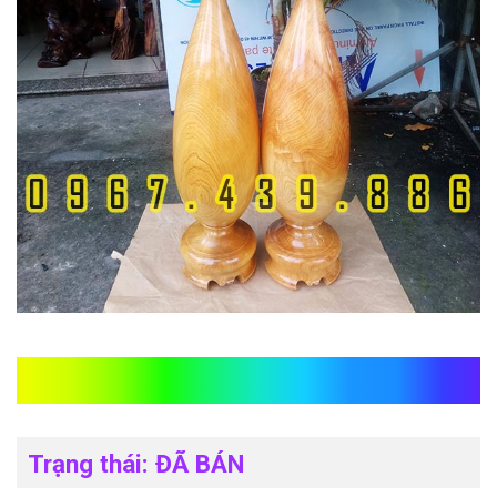
Lục bình gỗ pơ mu
Trạng thái: ĐÃ BÁN