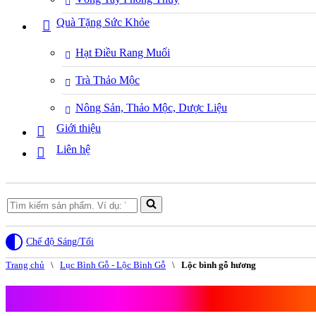
Quà Tặng Sức Khỏe
Hạt Điều Rang Muối
Trà Thảo Mộc
Nông Sản, Thảo Mộc, Dược Liệu
Giới thiệu
Liên hệ
Search
for...
Chế độ Sáng/Tối
Trang chủ
\
Lục Bình Gỗ - Lộc Bình Gỗ
\
Lộc bình gỗ hương