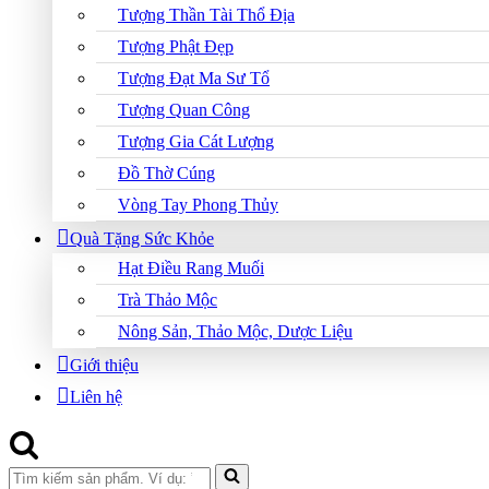
Tượng Thần Tài Thổ Địa
Tượng Phật Đẹp
Tượng Đạt Ma Sư Tổ
Tượng Quan Công
Tượng Gia Cát Lượng
Đồ Thờ Cúng
Vòng Tay Phong Thủy
Quà Tặng Sức Khỏe
Hạt Điều Rang Muối
Trà Thảo Mộc
Nông Sản, Thảo Mộc, Dược Liệu
Giới thiệu
Liên hệ
Search