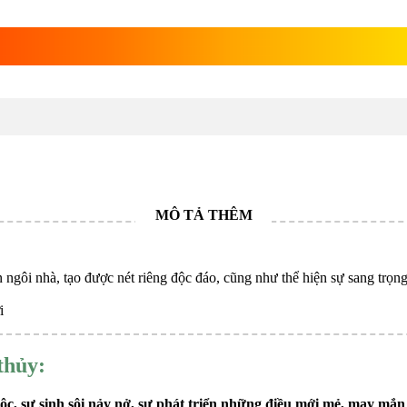
ơng
 ngôi nhà, tạo được nét riêng độc đáo, cũng như thể hiện sự sang trọn
i
thủy:
lộc, sự sinh sôi nảy nở, sự phát triển những điều mới mẻ, may mắn