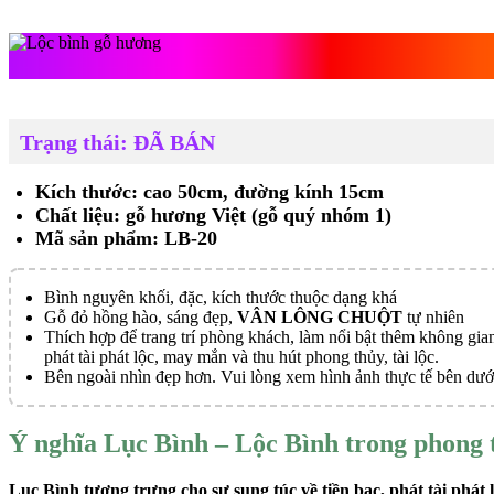
Lộc bình gỗ hư
Trạng thái: ĐÃ BÁN
Kích thước: cao 50cm, đường kính 15cm
Chất liệu: gỗ hương Việt (gỗ quý nhóm 1)
Mã sản phẩm: LB-20
Bình nguyên khối, đặc, kích thước thuộc dạng khá
Gỗ đỏ hồng hào, sáng đẹp,
VÂN LÔNG CHUỘT
tự nhiên
Thích hợp để trang trí phòng khách, làm nổi bật thêm không gian
phát tài phát lộc, may mắn và thu hút phong thủy, tài lộc.
Bên ngoài nhìn đẹp hơn. Vui lòng xem hình ảnh thực tế bên dướ
Ý nghĩa Lục Bình – Lộc Bình trong phong 
Lục Bình tượng trưng cho sự sung túc về tiền bạc, phát tài phát 