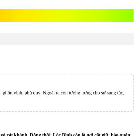
g, phồn vinh, phú quý. Ngoài ra còn tượng trưng cho sự sung túc,
 và cát khánh. Đồng thời, Lộc Bình còn là nơi cất giữ, bảo quản