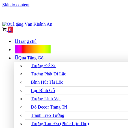
Skip to content
Cart
0
Trang chủ
Shop Quà Tặng
Quà Tặng Gỗ
Tượng Để Xe
Tượng Phật Di Lặc
Bình Hút Tài Lộc
Lục Bình Gỗ
Tượng Linh Vật
Đồ Decor Trang Trí
Tranh Treo Tường
Tượng Tam Đa (Phúc Lộc Thọ)