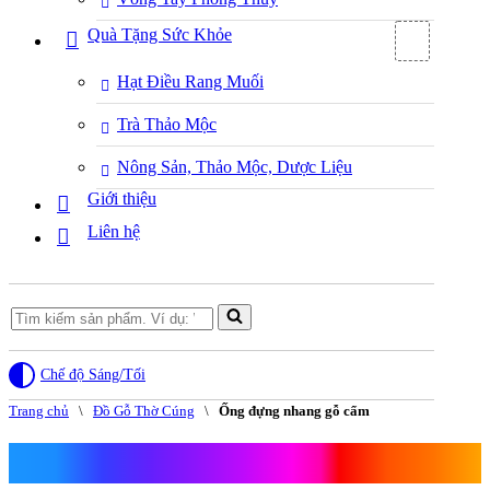
Quà Tặng Sức Khỏe
Hạt Điều Rang Muối
Trà Thảo Mộc
Nông Sản, Thảo Mộc, Dược Liệu
Giới thiệu
Liên hệ
Search
for...
Chế độ Sáng/Tối
Trang chủ
\
Đồ Gỗ Thờ Cúng
\
Ống đựng nhang gỗ cẩm
Ống đựng nhang gỗ cẩm