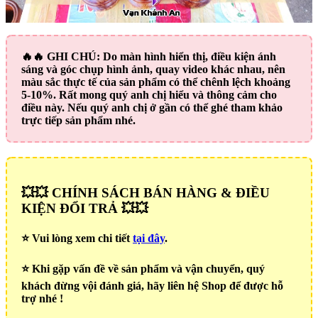
🔥🔥
GHI CHÚ:
Do màn hình hiển thị, điều kiện ánh
sáng và góc chụp hình ảnh, quay video khác nhau, nên
màu sắc thực tế của sản phẩm có thể chênh lệch khoảng
5-10%. Rất mong quý anh chị hiểu và thông cảm cho
điều này. Nếu quý anh chị ở gần có thể ghé tham khảo
trực tiếp sản phẩm nhé.
💥💥 CHÍNH SÁCH BÁN HÀNG & ĐIỀU
KIỆN ĐỔI TRẢ 💥💥
⭐️ Vui lòng xem chi tiết
tại đây
.
⭐️ Khi gặp vấn đề về sản phẩm và vận chuyển, quý
khách đừng vội đánh giá, hãy liên hệ Shop để được hỗ
trợ nhé !