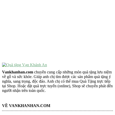
VẬT PHẨM PHONG THỦY
Vật Phẩm Phong Thủy
Đồ Phong Thủy Để Bàn
Tượng Trang Trí Phong Thủy
Tượng Phật Mini
Tượng Phật Để Xe
Trang Trí Taplo Xe
Vankhanhan.com
chuyên cung cấp những món quà tặng lưu niệm
về gỗ và sức khỏe. Giúp anh chị tìm được các sản phẩm quà tặng ý
nghĩa, sang trọng, độc đáo. Anh chị có thể mua Quà Tặng trực tiếp
tại Shop. Hoặc đặt quà trực tuyến (online), Shop sẽ chuyển phát đến
người nhận trên toàn quốc.
VỀ VANKHANHAN.COM