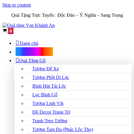
Skip to content
Quà Tặng Trực Tuyến :
Độc Đáo – Ý Nghĩa – Sang Trọng
Cart
0
Trang chủ
Shop Quà Tặng
Quà Tặng Gỗ
Tượng Để Xe
Tượng Phật Di Lặc
Bình Hút Tài Lộc
Lục Bình Gỗ
Tượng Linh Vật
Đồ Decor Trang Trí
Tranh Treo Tường
Tượng Tam Đa (Phúc Lộc Thọ)