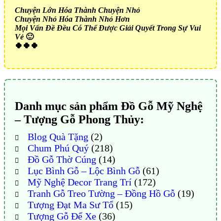
Chuyện Lớn Hóa Thành Chuyện Nhỏ
Chuyện Nhỏ Hóa Thành Nhỏ Hơn
Mọi Vấn Đề Đều Có Thể Được Giải Quyết Trong Sự Vui
Vẻ
🙂
🍀🍀🍀
Danh mục sản phẩm Đồ Gỗ Mỹ Nghệ
– Tượng Gỗ Phong Thủy:
Blog Quà Tặng
(2)
Chum Phú Quý
(218)
Đồ Gỗ Thờ Cúng
(14)
Lục Bình Gỗ – Lộc Bình Gỗ
(61)
Mỹ Nghệ Decor Trang Trí
(172)
Tranh Gỗ Treo Tường – Đồng Hồ Gỗ
(19)
Tượng Đạt Ma Sư Tổ
(15)
Tượng Gỗ Để Xe
(36)