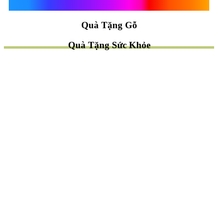
Quà Tặng Vạn Khánh An
Quà Tặng Gỗ
Quà Tặng Sức Khỏe
TÌM QUÀ NHANH
TẶNG QUÀ CHỦ ĐỀ GÌ ?
Quà Tặng Trang Trí
Quà Tặng Để Bàn
Quà Tặng Mỹ Nghệ
Quà Tặng Phong Thủy
Quà Tặng Phật Giáo
TẶNG QUÀ CHO AI ?
Quà Tặng Sếp
Quà Tặng Bạn Bè