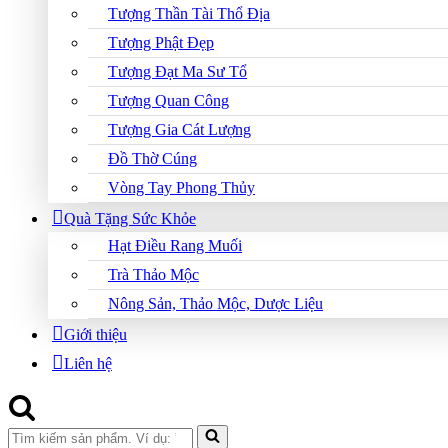
Tượng Thần Tài Thổ Địa
Tượng Phật Đẹp
Tượng Đạt Ma Sư Tổ
Tượng Quan Công
Tượng Gia Cát Lượng
Đồ Thờ Cúng
Vòng Tay Phong Thủy
Quà Tặng Sức Khỏe
Hạt Điều Rang Muối
Trà Thảo Mộc
Nông Sản, Thảo Mộc, Dược Liệu
Giới thiệu
Liên hệ
Search