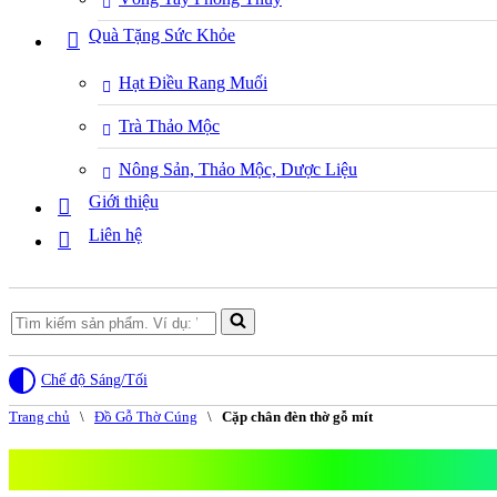
Quà Tặng Sức Khỏe
Hạt Điều Rang Muối
Trà Thảo Mộc
Nông Sản, Thảo Mộc, Dược Liệu
Giới thiệu
Liên hệ
Search
for...
Chế độ Sáng/Tối
Trang chủ
\
Đồ Gỗ Thờ Cúng
\
Cặp chân đèn thờ gỗ mít