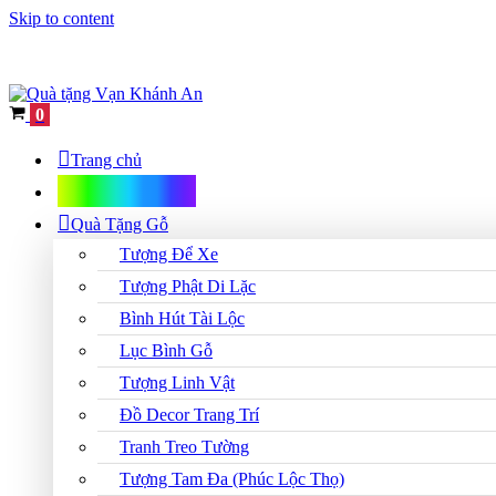
Skip to content
Cart
0
Trang chủ
Shop Quà Tặng
Quà Tặng Gỗ
Tượng Để Xe
Tượng Phật Di Lặc
Bình Hút Tài Lộc
Lục Bình Gỗ
Tượng Linh Vật
Đồ Decor Trang Trí
Tranh Treo Tường
Tượng Tam Đa (Phúc Lộc Thọ)