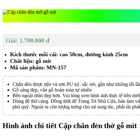
Cặp chân đèn 
Giá: 1.700.000 đ
Kích thước mỗi cái: cao 50cm, đường kính 25cm
Chất liệu: gỗ mít
Mã sản phẩm: MN-157
Chân đèn được tiện và sơn PU kỹ, sắc nét, gần như không lỗi l
Gỗ sáng đẹp, vân gỗ hoàn toàn tự nhiên
Bên ngoài nhìn đẹp hơn. Vui lòng xem hình ảnh thực tế bên dướ
Dùng để thờ cúng. Đồng thời để Trang Trí Nhà Cửa, bàn làm việc
phú quý. Ngoài ra còn tượng trưng cho sự sung túc, phát tài phát
Hình ảnh chi tiết Cặp chân đèn thờ gỗ mít