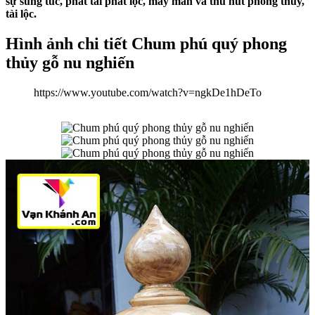
sự sung túc, phát tài phát lộc, may mắn và thu hút phong thủy,
tài lộc.
Hình ảnh chi tiết Chum phú quý phong
thủy gỗ nu nghiến
https://www.youtube.com/watch?v=ngkDe1hDeTo