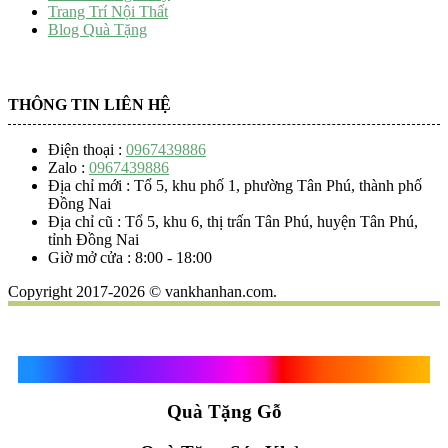
Trang Trí Nội Thất
Blog Quà Tặng
THÔNG TIN LIÊN HỆ
Điện thoại :
0967439886
Zalo :
0967439886
Địa chỉ mới : Tổ 5, khu phố 1, phường Tân Phú, thành phố
Đồng Nai
Địa chỉ cũ : Tổ 5, khu 6, thị trấn Tân Phú, huyện Tân Phú,
tỉnh Đồng Nai
Giờ mở cửa : 8:00 - 18:00
Copyright 2017-2026 © vankhanhan.com.
Quà Tặng Vạn Khánh An
Quà Tặng Gỗ