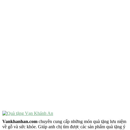
QUÀ TẶNG TIÊU CHÍ GÌ ?
Quà Tặng Độc Đáo
Quà Tặng Ý Nghĩa
Quà Tặng Cao Cấp
VẬT PHẨM PHONG THỦY
Vật Phẩm Phong Thủy
Đồ Phong Thủy Để Bàn
Tượng Trang Trí Phong Thủy
Tượng Phật Mini
Tượng Phật Để Xe
Trang Trí Taplo Xe
Vankhanhan.com
chuyên cung cấp những món quà tặng lưu niệm
về gỗ và sức khỏe. Giúp anh chị tìm được các sản phẩm quà tặng ý