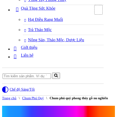
Quà Tặng Sức Khỏe
Hạt Điều Rang Muối
Trà Thảo Mộc
Nông Sản, Thảo Mộc, Dược Liệu
Giới thiệu
Liên hệ
Search
for...
Chế độ Sáng/Tối
Trang chủ
\
Chum Phú Quý
\
Chum phú quý phong thủy gỗ nu nghiến
Chum phú quý phong thủy gỗ