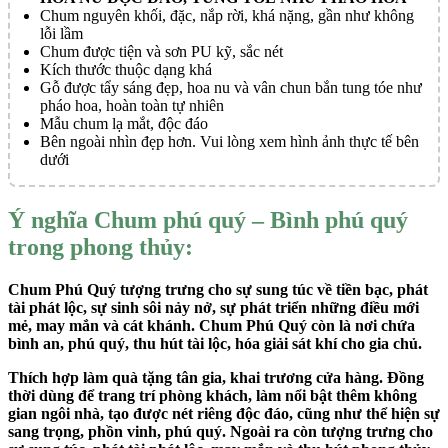
Chum nguyên khối, đặc, nắp rời, khá nặng, gần như không
lỗi lầm
Chum được tiện và sơn PU kỹ, sắc nét
Kích thước thuộc dạng khá
Gỗ được tẩy sáng đẹp, hoa nu và vân chun bắn tung tóe như
pháo hoa, hoàn toàn tự nhiên
Mẫu chum lạ mắt, độc đáo
Bên ngoài nhìn đẹp hơn. Vui lòng xem hình ảnh thực tế bên
dưới
Ý nghĩa Chum phú quý – Bình phú quý
trong phong thủy:
Chum Phú Quý tượng trưng cho sự sung túc về tiền bạc, phát
tài phát lộc, sự sinh sôi nảy nở, sự phát triển những điều mới
mẻ, may mắn và cát khánh. Chum Phú Quý còn là nơi chứa
bình an, phú quý, thu hút tài lộc, hóa giải sát khí cho gia chủ.
Thích hợp làm quà tặng tân gia, khai trương cửa hàng. Đồng
thời dùng để trang trí phòng khách, làm nổi bật thêm không
gian ngôi nhà, tạo được nét riêng độc đáo, cũng như thể hiện sự
sang trọng, phồn vinh, phú quý. Ngoài ra còn tượng trưng cho