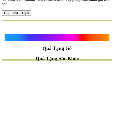
sau.
Quà Tặng Vạn Khánh An
Quà Tặng Gỗ
Quà Tặng Sức Khỏe
TÌM QUÀ NHANH
TẶNG QUÀ CHỦ ĐỀ GÌ ?
Quà Tặng Trang Trí
Quà Tặng Để Bàn
Quà Tặng Mỹ Nghệ
Quà Tặng Phong Thủy
Quà Tặng Phật Giáo