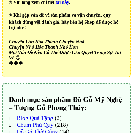
⭐️ Vui lòng xem chi tiết
tại đây
.
⭐️ Khi gặp vấn đề về sản phẩm và vận chuyển, quý
khách đừng vội đánh giá, hãy liên hệ Shop để được hỗ
trợ nhé !
Chuyện Lớn Hóa Thành Chuyện Nhỏ
Chuyện Nhỏ Hóa Thành Nhỏ Hơn
Mọi Vấn Đề Đều Có Thể Được Giải Quyết Trong Sự Vui
Vẻ
🙂
🍀🍀🍀
Danh mục sản phẩm Đồ Gỗ Mỹ Nghệ
– Tượng Gỗ Phong Thủy:
Blog Quà Tặng
(2)
Chum Phú Quý
(218)
Đồ Gỗ Thờ Cúng
(14)