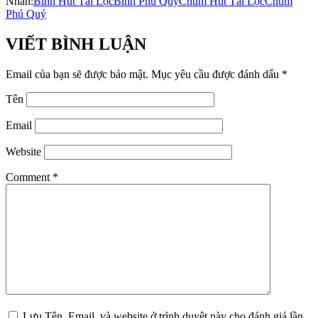
Nhãn:
Bình Hút Tài Lộc
Bình Phú Quý
Chum Hút Tài Lộc
Chum
Phú Quý
VIẾT BÌNH LUẬN
Email của bạn sẽ được bảo mật.
Mục yêu cầu được đánh dấu
*
Tên
Email
Website
Comment
*
Lưu Tên, Email, và website ở trình duyệt này cho đánh giá lần