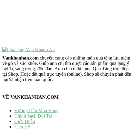
Vật Phẩm Phong Thủy
Đồ Phong Thủy Để Bàn
Tượng Trang Trí Phong Thủy
Tượng Phật Mini
Tượng Phật Để Xe
Trang Trí Taplo Xe
Vankhanhan.com
chuyên cung cấp những món quà tặng lưu niệm
về gỗ và sức khỏe. Giúp anh chị tìm được các sản phẩm quà tặng ý
nghĩa, sang trọng, độc đáo. Anh chị có thể mua Quà Tặng trực tiếp
tại Shop. Hoặc đặt quà trực tuyến (online), Shop sẽ chuyển phát đến
người nhận trên toàn quốc.
VỀ VANKHANHAN.COM
Hướng Dẫn Mua Hàng
Chính Sách Đổi Trả
Giới Thiệu
Liên Hệ