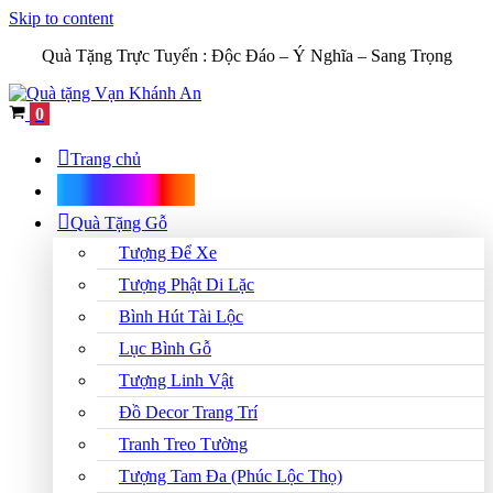
Skip to content
Quà Tặng Trực Tuyến :
Độc Đáo – Ý Nghĩa – Sang Trọng
Cart
0
Trang chủ
Shop Quà Tặng
Quà Tặng Gỗ
Tượng Để Xe
Tượng Phật Di Lặc
Bình Hút Tài Lộc
Lục Bình Gỗ
Tượng Linh Vật
Đồ Decor Trang Trí
Tranh Treo Tường
Tượng Tam Đa (Phúc Lộc Thọ)