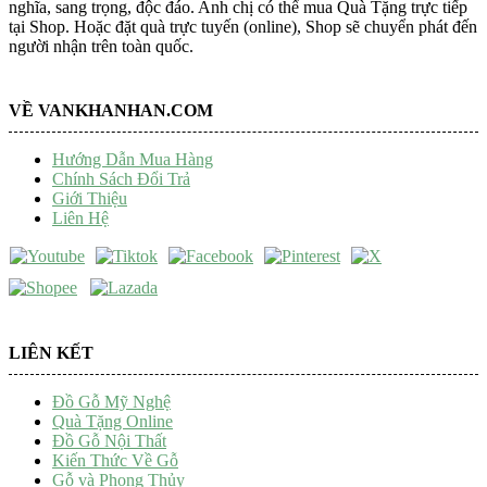
nghĩa, sang trọng, độc đáo. Anh chị có thể mua Quà Tặng trực tiếp
tại Shop. Hoặc đặt quà trực tuyến (online), Shop sẽ chuyển phát đến
người nhận trên toàn quốc.
VỀ VANKHANHAN.COM
Hướng Dẫn Mua Hàng
Chính Sách Đổi Trả
Giới Thiệu
Liên Hệ
LIÊN KẾT
Đồ Gỗ Mỹ Nghệ
Quà Tặng Online
Đồ Gỗ Nội Thất
Kiến Thức Về Gỗ
Gỗ và Phong Thủy