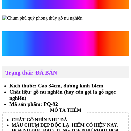
nu nghiến
Chum phú quý phong thủy
gỗ nu nghiến
Trạng thái: ĐÃ BÁN
Kích thước: Cao 34cm, đường kính 14cm
Chất liệu: gỗ nu nghiến (hay còn gọi là gỗ ngọc
nghiến)
Mã sản phẩm: PQ-92
CHẤT GỖ NHÌN NHƯ ĐÁ
MẪU CHUM ĐẸP ĐỘC LẠ, HIẾM CÓ HIỆN NAY,
HOA NU ĐỘC ĐÁO, TUNG TÓE NHƯ PHÁO HOA