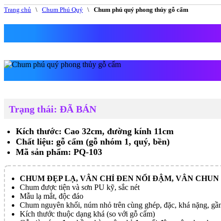
Trang chủ
\
Chum Phú Quý
\
Chum phú quý phong thủy gỗ cẩm
Chum phú
Trạng thái: ĐÃ BÁN
Kích thước: Cao 32cm, đường kính 11cm
Chất liệu: gỗ cẩm (gỗ nhóm 1, quý, bền)
Mã sản phẩm: PQ-103
CHUM ĐẸP LẠ, VÂN CHỈ ĐEN NỔI ĐẬM, VÂN CHU
Chum được tiện và sơn PU kỹ, sắc nét
Mẫu lạ mắt, độc đáo
Chum nguyên khối, núm nhỏ trên cùng ghép, đặc, khá nặng, gầ
Kích thước thuộc dạng khá (so với gỗ cẩm)