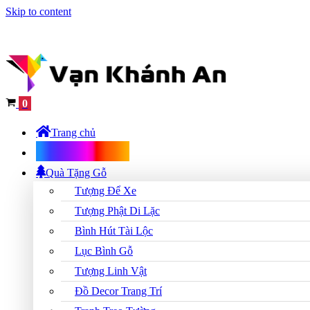
Skip to content
Cart
0
Trang chủ
Shop Quà Tặng
Quà Tặng Gỗ
Tượng Để Xe
Tượng Phật Di Lặc
Bình Hút Tài Lộc
Lục Bình Gỗ
Tượng Linh Vật
Đồ Decor Trang Trí