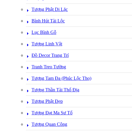
Tượng Phật Di Lặc
Bình Hút Tài Lộc
Lục Bình Gỗ
Tượng Linh Vật
Đồ Decor Trang Trí
Tranh Treo Tường
Tượng Tam Đa (Phúc Lộc Thọ)
Tượng Thần Tài Thổ Địa
Tượng Phật Đẹp
Tượng Đạt Ma Sư Tổ
Tượng Quan Công