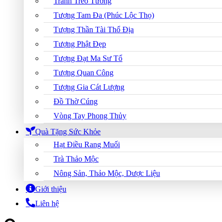
Tranh Treo Tường
Tượng Tam Đa (Phúc Lộc Thọ)
Tượng Thần Tài Thổ Địa
Tượng Phật Đẹp
Tượng Đạt Ma Sư Tổ
Tượng Quan Công
Tượng Gia Cát Lượng
Đồ Thờ Cúng
Vòng Tay Phong Thủy
Quà Tặng Sức Khỏe
Hạt Điều Rang Muối
Trà Thảo Mộc
Nông Sản, Thảo Mộc, Dược Liệu
Giới thiệu
Liên hệ