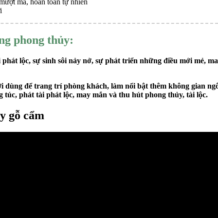
 mượt mà, hoàn toàn tự nhiên
i
ng phong thủy:
 phát lộc, sự sinh sôi nảy nở, sự phát triển những điều mới mẻ, 
i dùng để trang trí phòng khách, làm nổi bật thêm không gian ngôi
túc, phát tài phát lộc, may mắn và thu hút phong thủy, tài lộc.
ủy gỗ cẩm