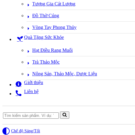
Tượng Gia Cát Lượng
Đồ Thờ Cúng
Vòng Tay Phong Thủy
Quà Tặng Sức Khỏe
Hạt Điều Rang Muối
Trà Thảo Mộc
Nông Sản, Thảo Mộc, Dược Liệu
Giới thiệu
Liên hệ
Search
for...
Chế độ Sáng/Tối