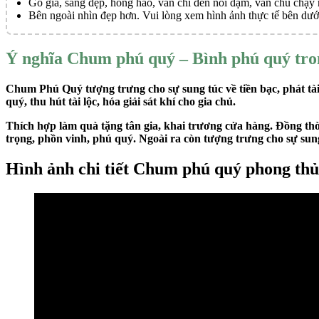
Gỗ già, sáng đẹp, hồng hào, vân chỉ đen nổi đậm, vân chu chạy
Bên ngoài nhìn đẹp hơn. Vui lòng xem hình ảnh thực tế bên dướ
Ý nghĩa Chum phú quý – Bình phú quý tro
Chum Phú Quý tượng trưng cho sự sung túc về tiền bạc, phát tài
quý, thu hút tài lộc, hóa giải sát khí cho gia chủ.
Thích hợp làm quà tặng tân gia, khai trương cửa hàng. Đồng thờ
trọng, phồn vinh, phú quý. Ngoài ra còn tượng trưng cho sự sung 
Hình ảnh chi tiết Chum phú quý phong th