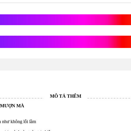
Chum phú quý phong thủy gỗ cẩ
 quý phong thủy gỗ cẩm
N MƯỢN MÀ
n như không lỗi lầm