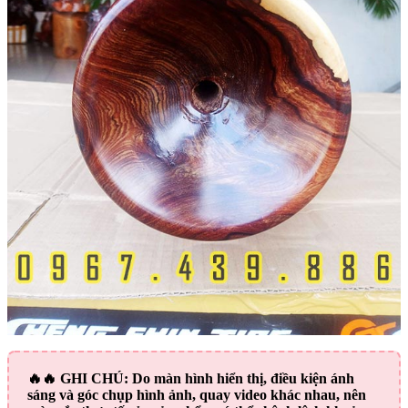
🔥🔥
GHI CHÚ:
Do màn hình hiển thị, điều kiện ánh
sáng và góc chụp hình ảnh, quay video khác nhau, nên