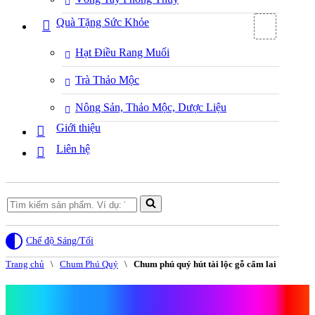
Quà Tặng Sức Khỏe
Hạt Điều Rang Muối
Trà Thảo Mộc
Nông Sản, Thảo Mộc, Dược Liệu
Giới thiệu
Liên hệ
Search
for...
Chế độ Sáng/Tối
Trang chủ
\
Chum Phú Quý
\
Chum phú quý hút tài lộc gỗ cẩm lai
Chum phú quý hút tài lộc gỗ