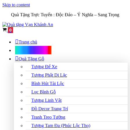
Skip to content
Quà Tặng Trực Tuyến :
Độc Đáo – Ý Nghĩa – Sang Trọng
Cart
0
Trang chủ
Shop Quà Tặng
Quà Tặng Gỗ
Tượng Để Xe
Tượng Phật Di Lặc
Bình Hút Tài Lộc
Lục Bình Gỗ
Tượng Linh Vật
Đồ Decor Trang Trí
Tranh Treo Tường
Tượng Tam Đa (Phúc Lộc Thọ)