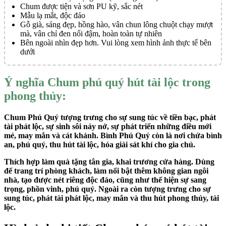
Chum được tiện và sơn PU kỹ, sắc nét
Mẫu lạ mắt, độc đáo
Gỗ già, sáng đẹp, hồng hào, vân chun lông chuột chạy mượt
mà, vân chỉ đen nổi đậm, hoàn toàn tự nhiên
Bên ngoài nhìn đẹp hơn. Vui lòng xem hình ảnh thực tế bên
dưới
Ý nghĩa Chum phú quý hút tài lộc trong
phong thủy:
Chum Phú Quý tượng trưng cho sự sung túc về tiền bạc, phát
tài phát lộc, sự sinh sôi nảy nở, sự phát triển những điều mới
mẻ, may mắn và cát khánh. Bình Phú Quý còn là nơi chứa bình
an, phú quý, thu hút tài lộc, hóa giải sát khí cho gia chủ.
Thích hợp làm quà tặng tân gia, khai trương cửa hàng. Dùng
để trang trí phòng khách, làm nổi bật thêm không gian ngôi
nhà, tạo được nét riêng độc đáo, cũng như thể hiện sự sang
trọng, phồn vinh, phú quý. Ngoài ra còn tượng trưng cho sự
sung túc, phát tài phát lộc, may mắn và thu hút phong thủy, tài
lộc.