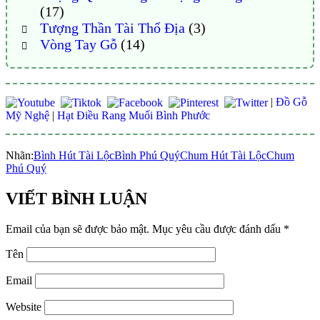
(17)
Tượng Thần Tài Thổ Địa
(3)
Vòng Tay Gỗ
(14)
|
Đồ Gỗ
Mỹ Nghệ
|
Hạt Điều Rang Muối Bình Phước
Nhãn:
Bình Hút Tài Lộc
Bình Phú Quý
Chum Hút Tài Lộc
Chum
Phú Quý
VIẾT BÌNH LUẬN
Email của bạn sẽ được bảo mật.
Mục yêu cầu được đánh dấu
*
Tên
Email
Website