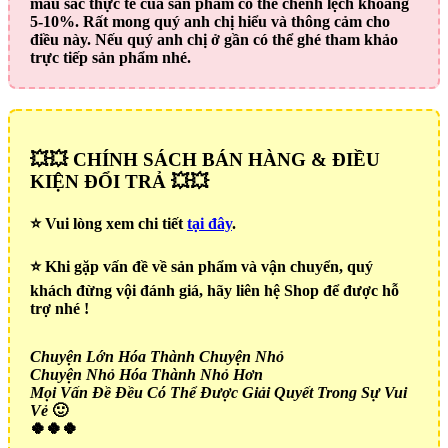
màu sắc thực tế của sản phẩm có thể chênh lệch khoảng
5-10%. Rất mong quý anh chị hiểu và thông cảm cho
điều này. Nếu quý anh chị ở gần có thể ghé tham khảo
trực tiếp sản phẩm nhé.
💥💥 CHÍNH SÁCH BÁN HÀNG & ĐIỀU
KIỆN ĐỔI TRẢ 💥💥
⭐️ Vui lòng xem chi tiết
tại đây
.
⭐️ Khi gặp vấn đề về sản phẩm và vận chuyển, quý
khách đừng vội đánh giá, hãy liên hệ Shop để được hỗ
trợ nhé !
Chuyện Lớn Hóa Thành Chuyện Nhỏ
Chuyện Nhỏ Hóa Thành Nhỏ Hơn
Mọi Vấn Đề Đều Có Thể Được Giải Quyết Trong Sự Vui
Vẻ
🙂
🍀🍀🍀