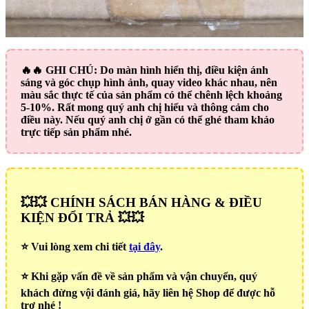
🔥🔥
GHI CHÚ:
Do màn hình hiển thị, điều kiện ánh
sáng và góc chụp hình ảnh, quay video khác nhau, nên
màu sắc thực tế của sản phẩm có thể chênh lệch khoảng
5-10%. Rất mong quý anh chị hiểu và thông cảm cho
điều này. Nếu quý anh chị ở gần có thể ghé tham khảo
trực tiếp sản phẩm nhé.
💥💥 CHÍNH SÁCH BÁN HÀNG & ĐIỀU
KIỆN ĐỔI TRẢ 💥💥
⭐️ Vui lòng xem chi tiết
tại đây
.
⭐️ Khi gặp vấn đề về sản phẩm và vận chuyển, quý
khách đừng vội đánh giá, hãy liên hệ Shop để được hỗ
trợ nhé !