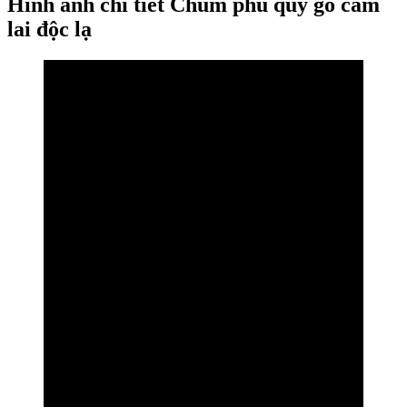
Hình ảnh chi tiết Chum phú quý gỗ cẩm
lai độc lạ