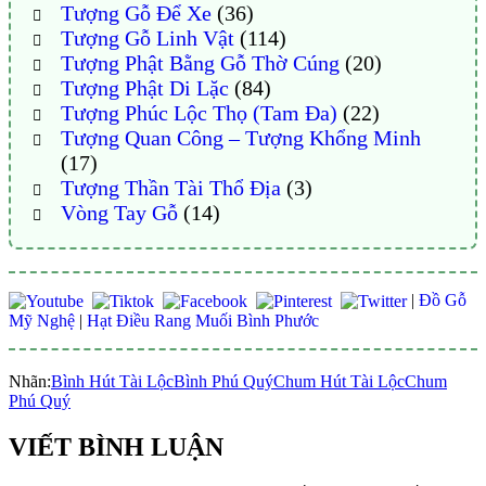
Tượng Gỗ Để Xe
(36)
Tượng Gỗ Linh Vật
(114)
Tượng Phật Bằng Gỗ Thờ Cúng
(20)
Tượng Phật Di Lặc
(84)
Tượng Phúc Lộc Thọ (Tam Đa)
(22)
Tượng Quan Công – Tượng Khổng Minh
(17)
Tượng Thần Tài Thổ Địa
(3)
Vòng Tay Gỗ
(14)
|
Đồ Gỗ
Mỹ Nghệ
|
Hạt Điều Rang Muối Bình Phước
Nhãn:
Bình Hút Tài Lộc
Bình Phú Quý
Chum Hút Tài Lộc
Chum
Phú Quý
VIẾT BÌNH LUẬN