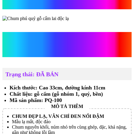
lạ
Chum phú quý gỗ cẩm lai
độc lạ
Trạng thái: ĐÃ BÁN
Kích thước: Cao 33cm, đường kính 11cm
Chất liệu: gỗ cẩm (gỗ nhóm 1, quý, bền)
Mã sản phẩm: PQ-100
CHUM ĐẸP LẠ, VÂN CHỈ ĐEN NỔI ĐẬM
Mẫu lạ mắt, độc đáo
Chum nguyên khối, núm nhỏ trên cùng ghép, đặc, khá nặng,
gần như không lỗi lầm