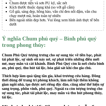
Chum được tiện và sơn PU kỹ, sắc nét
Kích thước thuộc dạng khá (so với gỗ cẩm)
Gỗ già, sáng đẹp, hồng hào, vân chỉ đen nổi đậm, vân chu
chạy mượt mà, hoàn toàn tự nhiên
Bên ngoài nhìn đẹp hơn. Vui lòng xem hình ảnh thực tế bên
dưới
Ý nghĩa Chum phú quý – Bình phú quý
trong phong thủy:
Chum Phú Quý tượng trưng cho sự sung túc về tiền bạc, phát
tài phát lộc, sự sinh sôi nảy nở, sự phát triển những điều mới
mẻ, may mắn và cát khánh. Bình Phú Quý còn là nơi chứa bình
an, phú quý, thu hút tài lộc, hóa giải sát khí cho gia chủ.
Thích hợp làm quà tặng tân gia, khai trương cửa hàng. Đồng
thời dùng để trang trí phòng khách, làm nổi bật thêm không
gian ngôi nhà, tạo được nét riêng độc đáo, cũng như thể hiện sự
sang trọng, phồn vinh, phú quý. Ngoài ra còn tượng trưng cho
sự sung túc, phát tài phát lộc, may mắn và thu hút phong thủy,
tài lộc.