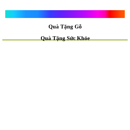
Quà Tặng Vạn Khánh An
Quà Tặng Gỗ
Quà Tặng Sức Khỏe
TÌM QUÀ NHANH
TẶNG QUÀ CHỦ ĐỀ GÌ ?
Quà Tặng Trang Trí
Quà Tặng Để Bàn
Quà Tặng Mỹ Nghệ
Quà Tặng Phong Thủy
Quà Tặng Phật Giáo
TẶNG QUÀ CHO AI ?