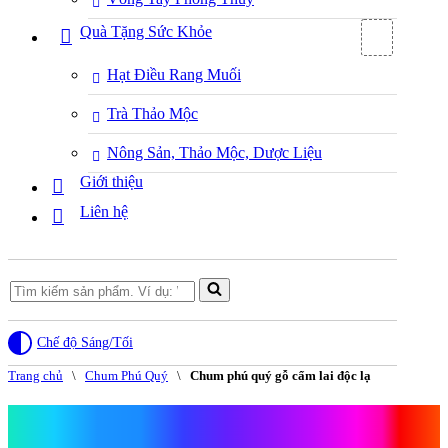
Quà Tặng Sức Khỏe
Hạt Điều Rang Muối
Trà Thảo Mộc
Nông Sản, Thảo Mộc, Dược Liệu
Giới thiệu
Liên hệ
Search
for...
Chế độ Sáng/Tối
Trang chủ
\
Chum Phú Quý
\
Chum phú quý gỗ cẩm lai độc lạ
Chum phú quý gỗ cẩm lai độc