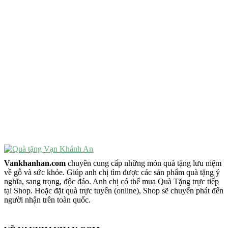
Quà Tặng Ý Nghĩa
Quà Tặng Cao Cấp
VẬT PHẨM PHONG THỦY
Vật Phẩm Phong Thủy
Đồ Phong Thủy Để Bàn
Tượng Trang Trí Phong Thủy
Tượng Phật Mini
Tượng Phật Để Xe
Trang Trí Taplo Xe
Vankhanhan.com
chuyên cung cấp những món quà tặng lưu niệm
về gỗ và sức khỏe. Giúp anh chị tìm được các sản phẩm quà tặng ý
nghĩa, sang trọng, độc đáo. Anh chị có thể mua Quà Tặng trực tiếp
tại Shop. Hoặc đặt quà trực tuyến (online), Shop sẽ chuyển phát đến
người nhận trên toàn quốc.