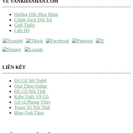
VỀ VANKHANHAN.COM
Hướng Dẫn Mua Hàng
Chính Sách Đổi Trả
Giới Thiệu
Liên Hệ
LIÊN KẾT
Đồ Gỗ Mỹ Nghệ
Quà Tặng Online
Đồ Gỗ Nội Thất
Kiến Thức Về Gỗ
Gỗ và Phong Thủy
Trang Trí Nội Thất
Blog Quà Tặng