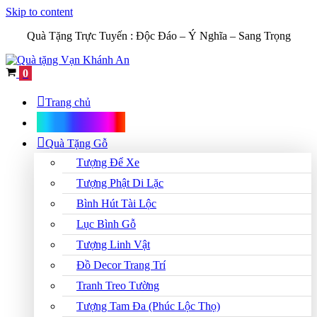
Skip to content
Quà Tặng Trực Tuyến :
Độc Đáo – Ý Nghĩa – Sang Trọng
Cart
0
Trang chủ
Shop Quà Tặng
Quà Tặng Gỗ
Tượng Để Xe
Tượng Phật Di Lặc
Bình Hút Tài Lộc
Lục Bình Gỗ
Tượng Linh Vật
Đồ Decor Trang Trí
Tranh Treo Tường
Tượng Tam Đa (Phúc Lộc Thọ)