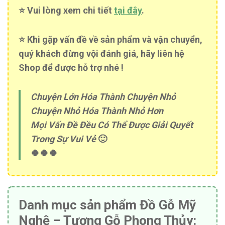
⭐️ Vui lòng xem chi tiết
tại đây
.
⭐️ Khi gặp vấn đề về sản phẩm và vận chuyển,
quý khách đừng vội đánh giá, hãy liên hệ
Shop để được hỗ trợ nhé !
Chuyện Lớn Hóa Thành Chuyện Nhỏ
Chuyện Nhỏ Hóa Thành Nhỏ Hơn
Mọi Vấn Đề Đều Có Thể Được Giải Quyết
Trong Sự Vui Vẻ
🙂
🍀🍀🍀
Danh mục sản phẩm Đồ Gỗ Mỹ
Nghệ – Tượng Gỗ Phong Thủy: