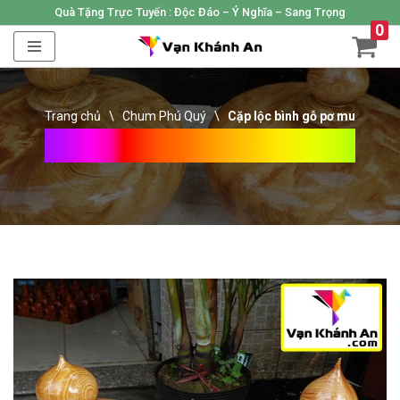
Quà Tặng Trực Tuyến :
Độc Đáo – Ý Nghĩa – Sang Trọng
0
Skip
to
content
Trang chủ
\
Chum Phú Quý
\
Cặp lộc bình gỗ pơ mu
Cặp Lộc Bình Gỗ Pơ Mu