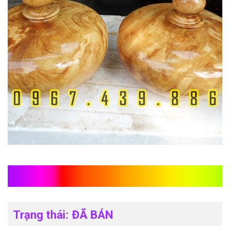
Cặp lộc bình gỗ pơ mu
Trạng thái: ĐÃ BÁN