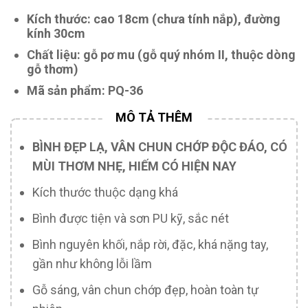
Kích thước: cao 18cm (chưa tính nắp), đường
kính 30cm
Chất liệu: gỗ pơ mu (gỗ quý nhóm II, thuộc dòng
gỗ thơm)
Mã sản phẩm: PQ-36
BÌNH ĐẸP LẠ, VÂN CHUN CHỚP ĐỘC ĐÁO, CÓ
MÙI THƠM NHẸ, HIẾM CÓ HIỆN NAY
Kích thước thuộc dạng khá
Bình được tiện và sơn PU kỹ, sắc nét
Bình nguyên khối, nắp rời, đặc, khá nặng tay,
gần như không lỗi lầm
Gỗ sáng, vân chun chớp đẹp, hoàn toàn tự