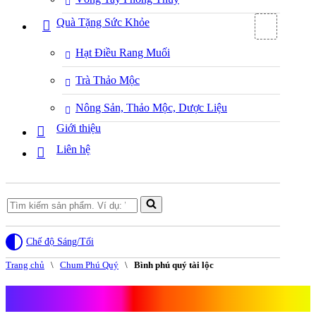
Quà Tặng Sức Khỏe
Hạt Điều Rang Muối
Trà Thảo Mộc
Nông Sản, Thảo Mộc, Dược Liệu
Giới thiệu
Liên hệ
Search
for...
Chế độ Sáng/Tối
Trang chủ
\
Chum Phú Quý
\
Bình phú quý tài lộc
Bình phú quý tài lộc