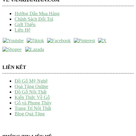
Hướng Dẫn Mua Hàng
Chính Sách Đổi Trả
Giới Thiệu
Liên Hệ
LIÊN KẾT
Đồ Gỗ Mỹ Nghệ
Quà Tặng Online
Đồ Gỗ Nội Thất
Kiến Thức Về Gỗ
Gỗ và Phong Thủy
Trang Trí Nội Thất
Blog Quà Tặng