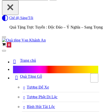
for...
Chế độ Sáng/Tối
Quà Tặng Trực Tuyến :
Độc Đáo – Ý Nghĩa – Sang Trọng
Navigation
Menu
Cart
0
Navigation
Menu
Trang chủ
Shop Quà Tặng
Quà Tặng Gỗ
Tượng Để Xe
Tượng Phật Di Lặc
Bình Hút Tài Lộc