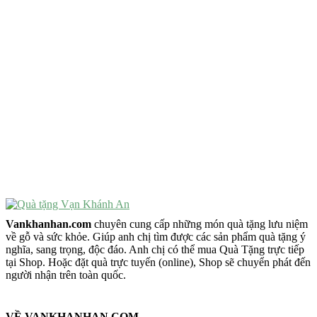
Quà Tặng Ý Nghĩa
Quà Tặng Cao Cấp
VẬT PHẨM PHONG THỦY
Vật Phẩm Phong Thủy
Đồ Phong Thủy Để Bàn
Tượng Trang Trí Phong Thủy
Tượng Phật Mini
Tượng Phật Để Xe
Trang Trí Taplo Xe
Vankhanhan.com
chuyên cung cấp những món quà tặng lưu niệm
về gỗ và sức khỏe. Giúp anh chị tìm được các sản phẩm quà tặng ý
nghĩa, sang trọng, độc đáo. Anh chị có thể mua Quà Tặng trực tiếp
tại Shop. Hoặc đặt quà trực tuyến (online), Shop sẽ chuyển phát đến
người nhận trên toàn quốc.
VỀ VANKHANHAN.COM