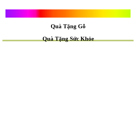
Quà Tặng Vạn Khánh An
Quà Tặng Gỗ
Quà Tặng Sức Khỏe
TÌM QUÀ NHANH
TẶNG QUÀ CHỦ ĐỀ GÌ ?
Quà Tặng Trang Trí
Quà Tặng Để Bàn
Quà Tặng Mỹ Nghệ
Quà Tặng Phong Thủy
Quà Tặng Phật Giáo
TẶNG QUÀ CHO AI ?