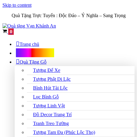
Skip to content
Quà Tặng Trực Tuyến :
Độc Đáo – Ý Nghĩa – Sang Trọng
Cart
0
Trang chủ
Shop Quà Tặng
Quà Tặng Gỗ
Tượng Để Xe
Tượng Phật Di Lặc
Bình Hút Tài Lộc
Lục Bình Gỗ
Tượng Linh Vật
Đồ Decor Trang Trí
Tranh Treo Tường
Tượng Tam Đa (Phúc Lộc Thọ)