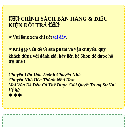
💥💥 CHÍNH SÁCH BÁN HÀNG & ĐIỀU
KIỆN ĐỔI TRẢ 💥💥
⭐️ Vui lòng xem chi tiết
tại đây
.
⭐️ Khi gặp vấn đề về sản phẩm và vận chuyển, quý
khách đừng vội đánh giá, hãy liên hệ Shop để được hỗ
trợ nhé !
Chuyện Lớn Hóa Thành Chuyện Nhỏ
Chuyện Nhỏ Hóa Thành Nhỏ Hơn
Mọi Vấn Đề Đều Có Thể Được Giải Quyết Trong Sự Vui
Vẻ
🙂
🍀🍀🍀