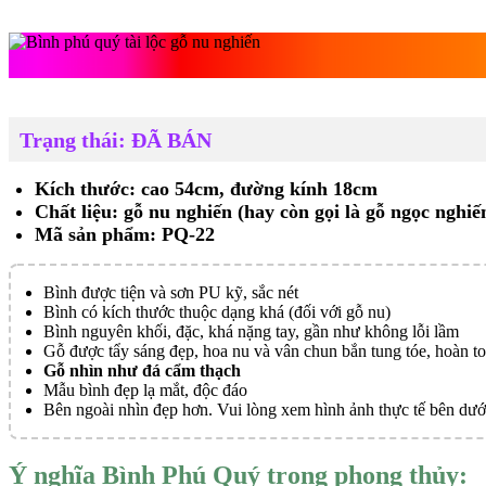
Bình phú q
Trạng thái: ĐÃ BÁN
Kích thước: cao 54cm, đường kính 18cm
Chất liệu: gỗ nu nghiến (hay còn gọi là gỗ ngọc nghiế
Mã sản phẩm: PQ-22
Bình được tiện và sơn PU kỹ, sắc nét
Bình có kích thước thuộc dạng khá (đối với gỗ nu)
Bình nguyên khối, đặc, khá nặng tay, gần như không lỗi lầm
Gỗ được tẩy sáng đẹp, hoa nu và vân chun bắn tung tóe, hoàn t
Gỗ nhìn như đá cẩm thạch
Mẫu bình đẹp lạ mắt, độc đáo
Bên ngoài nhìn đẹp hơn. Vui lòng xem hình ảnh thực tế bên dướ
Ý nghĩa Bình Phú Quý trong phong thủy: