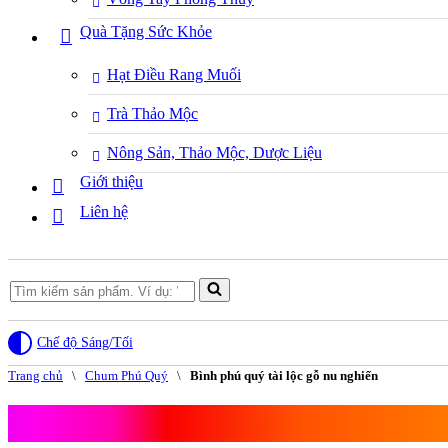
Quà Tặng Sức Khỏe
Hạt Điều Rang Muối
Trà Thảo Mộc
Nông Sản, Thảo Mộc, Dược Liệu
Giới thiệu
Liên hệ
Search
for...
Chế độ Sáng/Tối
Trang chủ
\
Chum Phú Quý
\
Bình phú quý tài lộc gỗ nu nghiến