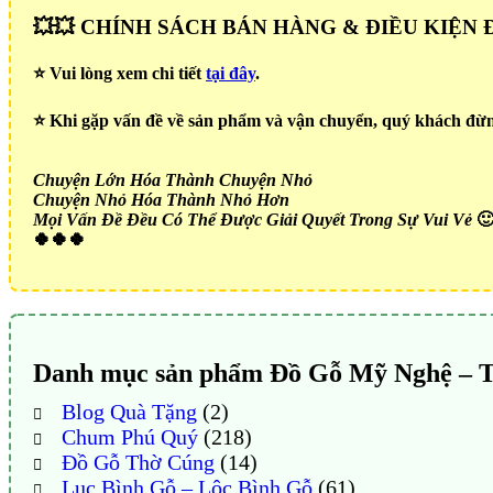
💥💥 CHÍNH SÁCH BÁN HÀNG & ĐIỀU KIỆN Đ
⭐️ Vui lòng xem chi tiết
tại đây
.
⭐️ Khi gặp vấn đề về sản phẩm và vận chuyển, quý khách đừng
Chuyện Lớn Hóa Thành Chuyện Nhỏ
Chuyện Nhỏ Hóa Thành Nhỏ Hơn
Mọi Vấn Đề Đều Có Thể Được Giải Quyết Trong Sự Vui Vẻ

🍀🍀🍀
Danh mục sản phẩm Đồ Gỗ Mỹ Nghệ – 
Blog Quà Tặng
(2)
Chum Phú Quý
(218)
Đồ Gỗ Thờ Cúng
(14)
Lục Bình Gỗ – Lộc Bình Gỗ
(61)