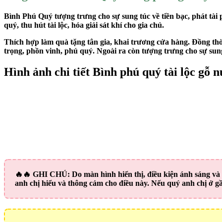
Bình Phú Quý tượng trưng cho sự sung túc về tiền bạc, phát tài 
quý, thu hút tài lộc, hóa giải sát khí cho gia chủ.
Thích hợp làm quà tặng tân gia, khai trương cửa hàng. Đồng thờ
trọng, phồn vinh, phú quý. Ngoài ra còn tượng trưng cho sự sung 
Hình ảnh chi tiết Bình phú quý tài lộc gỗ 
🔥🔥
GHI CHÚ:
Do màn hình hiển thị, điều kiện ánh sáng v
anh chị hiểu và thông cảm cho điều này. Nếu quý anh chị ở g