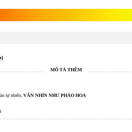
uý tài lộc gỗ nu nghiến
n)
oàn tự nhiên,
VÂN NHÌN NHƯ PHÁO HOA
i