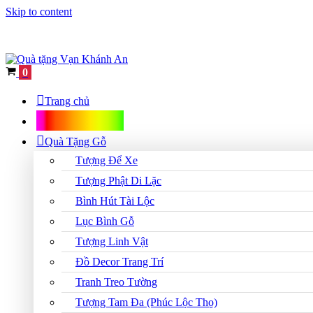
Skip to content
Cart
0
Trang chủ
Shop Quà Tặng
Quà Tặng Gỗ
Tượng Để Xe
Tượng Phật Di Lặc
Bình Hút Tài Lộc
Lục Bình Gỗ
Tượng Linh Vật
Đồ Decor Trang Trí
Tranh Treo Tường
Tượng Tam Đa (Phúc Lộc Thọ)