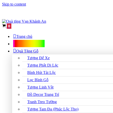
Skip to content
Cart
0
Trang chủ
Shop Quà Tặng
Quà Tặng Gỗ
Tượng Để Xe
Tượng Phật Di Lặc
Bình Hút Tài Lộc
Lục Bình Gỗ
Tượng Linh Vật
Đồ Decor Trang Trí
Tranh Treo Tường
Tượng Tam Đa (Phúc Lộc Thọ)