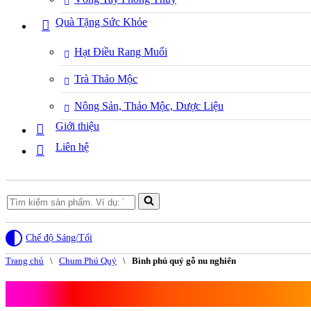
Quà Tặng Sức Khỏe
Hạt Điều Rang Muối
Trà Thảo Mộc
Nông Sản, Thảo Mộc, Dược Liệu
Giới thiệu
Liên hệ
Search
for...
Chế độ Sáng/Tối
Trang chủ
\
Chum Phú Quý
\
Bình phú quý gỗ nu nghiến