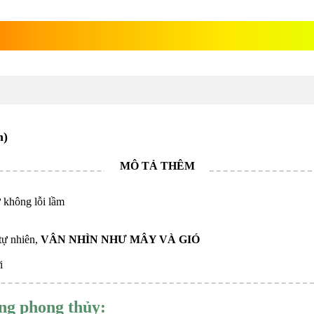
 gỗ nu nghiến
n)
 không lỗi lầm
tự nhiên,
VÂN NHÌN NHƯ MÂY VÀ GIÓ
i
ng phong thủy: