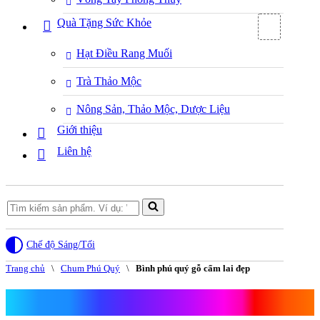
Quà Tặng Sức Khỏe
Hạt Điều Rang Muối
Trà Thảo Mộc
Nông Sản, Thảo Mộc, Dược Liệu
Giới thiệu
Liên hệ
Search
for...
Chế độ Sáng/Tối
Trang chủ
\
Chum Phú Quý
\
Bình phú quý gỗ cẩm lai đẹp
Bình phú quý gỗ cẩm lai đẹp