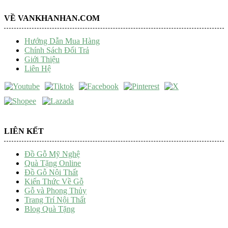
VỀ VANKHANHAN.COM
Hướng Dẫn Mua Hàng
Chính Sách Đổi Trả
Giới Thiệu
Liên Hệ
LIÊN KẾT
Đồ Gỗ Mỹ Nghệ
Quà Tặng Online
Đồ Gỗ Nội Thất
Kiến Thức Về Gỗ
Gỗ và Phong Thủy
Trang Trí Nội Thất
Blog Quà Tặng