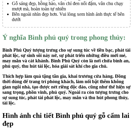
Gỗ sáng đẹp, hồng hào, vân chỉ đen nổi đậm, vân chu chạy
mượt mà, hoàn toàn tự nhiên
Bên ngoài nhìn đẹp hơn. Vui lòng xem hình ảnh thực tế bên
dưới
Ý nghĩa Bình phú quý trong phong thủy:
Bình Phú Quý tượng trưng cho sự sung túc về tiền bạc, phát tài
phát lộc, sự sinh sôi nảy nở, sự phát triển những điều mới mẻ,
may mắn và cát khánh. Bình Phú Quý còn là nơi chứa bình an,
phú quý, thu hút tài lộc, hóa giải sát khí cho gia chủ.
Thích hợp làm quà tặng tân gia, khai trương cửa hàng. Đồng
thời dùng để trang trí phòng khách, làm nổi bật thêm không
gian ngôi nhà, tạo được nét riêng độc đáo, cũng như thể hiện sự
sang trọng, phồn vinh, phú quý. Ngoài ra còn tượng trưng cho
sự sung túc, phát tài phát lộc, may mắn và thu hút phong thủy,
tài lộc.
Hình ảnh chi tiết Bình phú quý gỗ cẩm lai
đẹp