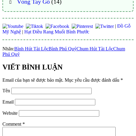
Vòng Tay Gỗ
(14)
|
Đồ Gỗ
Mỹ Nghệ
|
Hạt Điều Rang Muối Bình Phước
Nhãn:
Bình Hút Tài Lộc
Bình Phú Quý
Chum Hút Tài Lộc
Chum
Phú Quý
VIẾT BÌNH LUẬN
Email của bạn sẽ được bảo mật.
Mục yêu cầu được đánh dấu
*
Tên
Email
Website
Comment
*