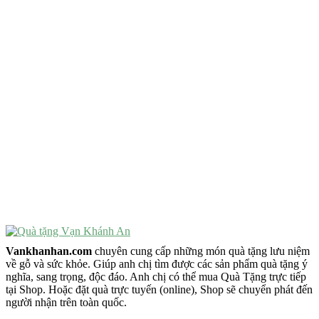
Quà Tặng Độc Đáo
Quà Tặng Ý Nghĩa
Quà Tặng Cao Cấp
VẬT PHẨM PHONG THỦY
Vật Phẩm Phong Thủy
Đồ Phong Thủy Để Bàn
Tượng Trang Trí Phong Thủy
Tượng Phật Mini
Tượng Phật Để Xe
Trang Trí Taplo Xe
Vankhanhan.com
chuyên cung cấp những món quà tặng lưu niệm
về gỗ và sức khỏe. Giúp anh chị tìm được các sản phẩm quà tặng ý
nghĩa, sang trọng, độc đáo. Anh chị có thể mua Quà Tặng trực tiếp
tại Shop. Hoặc đặt quà trực tuyến (online), Shop sẽ chuyển phát đến
người nhận trên toàn quốc.