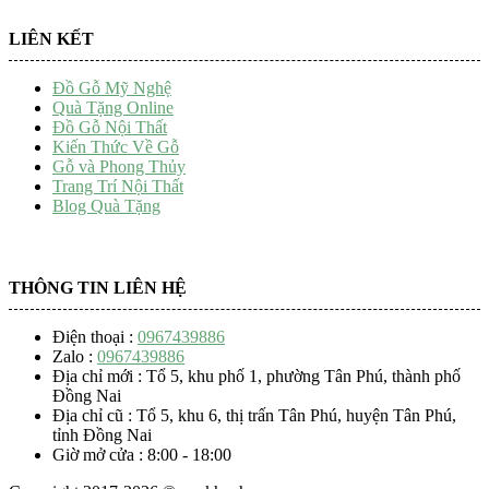
LIÊN KẾT
Đồ Gỗ Mỹ Nghệ
Quà Tặng Online
Đồ Gỗ Nội Thất
Kiến Thức Về Gỗ
Gỗ và Phong Thủy
Trang Trí Nội Thất
Blog Quà Tặng
THÔNG TIN LIÊN HỆ
Điện thoại :
0967439886
Zalo :
0967439886
Địa chỉ mới : Tổ 5, khu phố 1, phường Tân Phú, thành phố
Đồng Nai
Địa chỉ cũ : Tổ 5, khu 6, thị trấn Tân Phú, huyện Tân Phú,
tỉnh Đồng Nai
Giờ mở cửa : 8:00 - 18:00