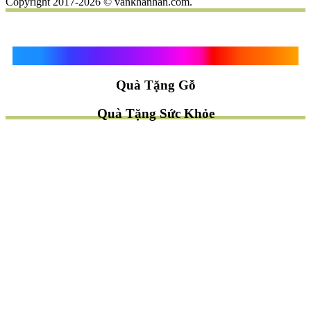
Copyright 2017-2026 © vankhanhan.com.
Quà Tặng Vạn Khánh An
Quà Tặng Gỗ
Quà Tặng Sức Khỏe
TÌM QUÀ NHANH
TẶNG QUÀ CHỦ ĐỀ GÌ ?
Quà Tặng Trang Trí
Quà Tặng Để Bàn
Quà Tặng Mỹ Nghệ
Quà Tặng Phong Thủy
Quà Tặng Phật Giáo