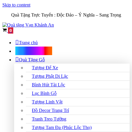
Skip to content
Quà Tặng Trực Tuyến :
Độc Đáo – Ý Nghĩa – Sang Trọng
Cart
0
Trang chủ
Shop Quà Tặng
Quà Tặng Gỗ
Tượng Để Xe
Tượng Phật Di Lặc
Bình Hút Tài Lộc
Lục Bình Gỗ
Tượng Linh Vật
Đồ Decor Trang Trí
Tranh Treo Tường
Tượng Tam Đa (Phúc Lộc Thọ)