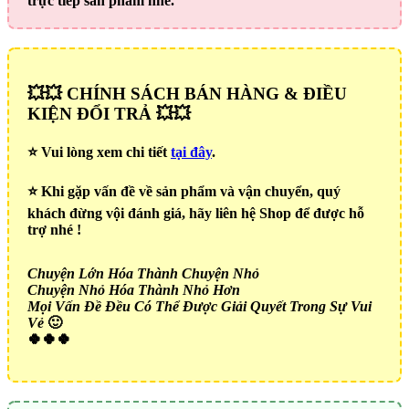
trực tiếp sản phẩm nhé.
💥💥 CHÍNH SÁCH BÁN HÀNG & ĐIỀU
KIỆN ĐỔI TRẢ 💥💥
⭐️ Vui lòng xem chi tiết
tại đây
.
⭐️ Khi gặp vấn đề về sản phẩm và vận chuyển, quý
khách đừng vội đánh giá, hãy liên hệ Shop để được hỗ
trợ nhé !
Chuyện Lớn Hóa Thành Chuyện Nhỏ
Chuyện Nhỏ Hóa Thành Nhỏ Hơn
Mọi Vấn Đề Đều Có Thể Được Giải Quyết Trong Sự Vui
Vẻ
🙂
🍀🍀🍀