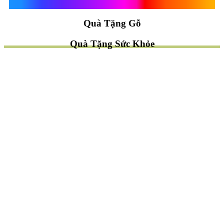
Quà Tặng Vạn Khánh An
Quà Tặng Gỗ
Quà Tặng Sức Khỏe
TÌM QUÀ NHANH
TẶNG QUÀ CHỦ ĐỀ GÌ ?
Quà Tặng Trang Trí
Quà Tặng Để Bàn
Quà Tặng Mỹ Nghệ
Quà Tặng Phong Thủy
Quà Tặng Phật Giáo
TẶNG QUÀ CHO AI ?
Quà Tặng Sếp
Quà Tặng Bạn Bè