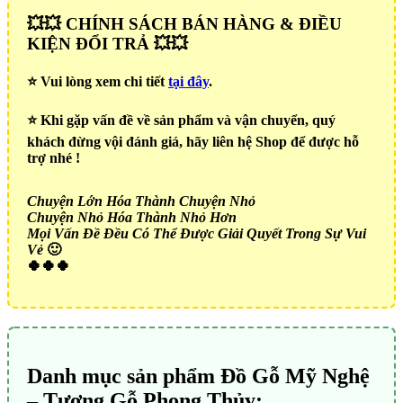
💥💥 CHÍNH SÁCH BÁN HÀNG & ĐIỀU
KIỆN ĐỔI TRẢ 💥💥
⭐️ Vui lòng xem chi tiết
tại đây
.
⭐️ Khi gặp vấn đề về sản phẩm và vận chuyển, quý
khách đừng vội đánh giá, hãy liên hệ Shop để được hỗ
trợ nhé !
Chuyện Lớn Hóa Thành Chuyện Nhỏ
Chuyện Nhỏ Hóa Thành Nhỏ Hơn
Mọi Vấn Đề Đều Có Thể Được Giải Quyết Trong Sự Vui
Vẻ
🙂
🍀🍀🍀
Danh mục sản phẩm Đồ Gỗ Mỹ Nghệ
– Tượng Gỗ Phong Thủy: