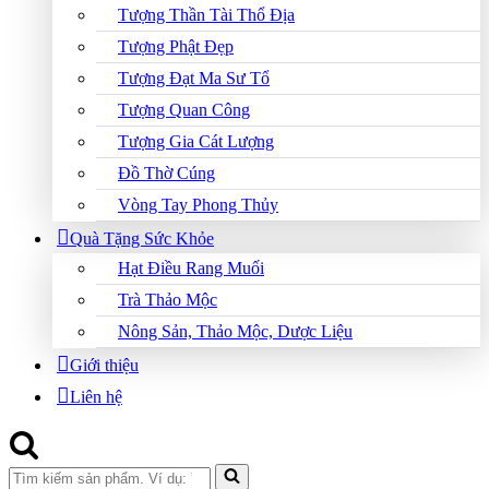
Tượng Thần Tài Thổ Địa
Tượng Phật Đẹp
Tượng Đạt Ma Sư Tổ
Tượng Quan Công
Tượng Gia Cát Lượng
Đồ Thờ Cúng
Vòng Tay Phong Thủy
Quà Tặng Sức Khỏe
Hạt Điều Rang Muối
Trà Thảo Mộc
Nông Sản, Thảo Mộc, Dược Liệu
Giới thiệu
Liên hệ
Search