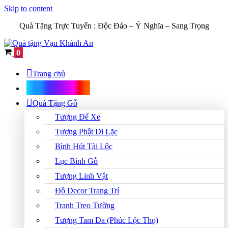
Skip to content
Quà Tặng Trực Tuyến :
Độc Đáo – Ý Nghĩa – Sang Trọng
Cart
0
Trang chủ
Shop Quà Tặng
Quà Tặng Gỗ
Tượng Để Xe
Tượng Phật Di Lặc
Bình Hút Tài Lộc
Lục Bình Gỗ
Tượng Linh Vật
Đồ Decor Trang Trí
Tranh Treo Tường
Tượng Tam Đa (Phúc Lộc Thọ)