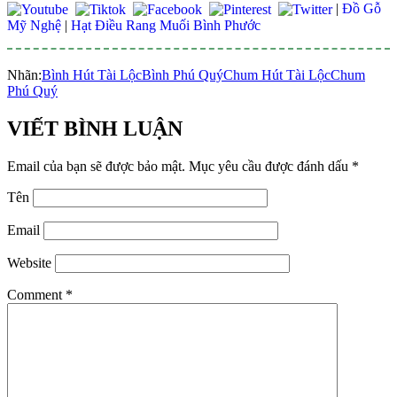
|
Đồ Gỗ
Mỹ Nghệ
|
Hạt Điều Rang Muối Bình Phước
Nhãn:
Bình Hút Tài Lộc
Bình Phú Quý
Chum Hút Tài Lộc
Chum
Phú Quý
VIẾT BÌNH LUẬN
Email của bạn sẽ được bảo mật.
Mục yêu cầu được đánh dấu
*
Tên
Email
Website
Comment
*