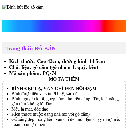
Bình hút lộc gỗ cẩm
Trạng thái: ĐÃ BÁN
Kích thước: Cao 43cm, đường kính 14.5cm
Chất liệu: gỗ cẩm (gỗ nhóm 1, quý, bền)
Mã sản phẩm: PQ-74
BÌNH ĐẸP LẠ, VÂN CHỈ ĐEN NỔI ĐẬM
Bình được tiện và sơn PU kỹ, sắc nét
Bình nguyên khối, ghép núm nhỏ trên cùng, đặc, khá nặng,
gần như không lỗi lầm
Mẫu lạ mắt, độc đáo
Kích thước thuộc dạng khá (so với gỗ cẩm)
Gỗ sáng đẹp, hồng hào, vân chỉ đen nổi đậm chạy mượt mà,
hoàn toàn tự nhiên