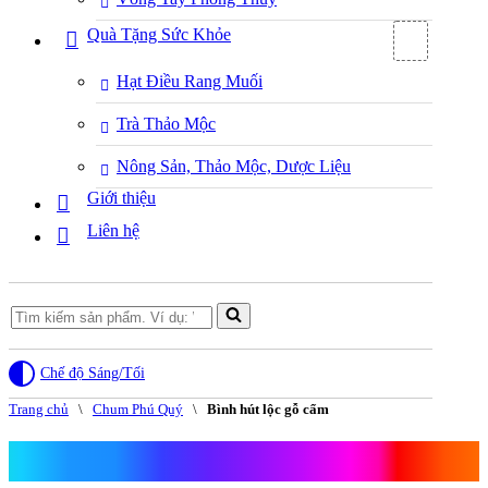
Quà Tặng Sức Khỏe
Hạt Điều Rang Muối
Trà Thảo Mộc
Nông Sản, Thảo Mộc, Dược Liệu
Giới thiệu
Liên hệ
Search
for...
Chế độ Sáng/Tối
Trang chủ
\
Chum Phú Quý
\
Bình hút lộc gỗ cẩm
Bình hút lộc gỗ cẩm