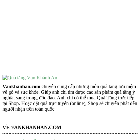
VẬT PHẨM PHONG THỦY
Vật Phẩm Phong Thủy
Đồ Phong Thủy Để Bàn
Tượng Trang Trí Phong Thủy
Tượng Phật Mini
Tượng Phật Để Xe
Trang Trí Taplo Xe
Vankhanhan.com
chuyên cung cấp những món quà tặng lưu niệm
về gỗ và sức khỏe. Giúp anh chị tìm được các sản phẩm quà tặng ý
nghĩa, sang trọng, độc đáo. Anh chị có thể mua Quà Tặng trực tiếp
tại Shop. Hoặc đặt quà trực tuyến (online), Shop sẽ chuyển phát đến
người nhận trên toàn quốc.
VỀ VANKHANHAN.COM