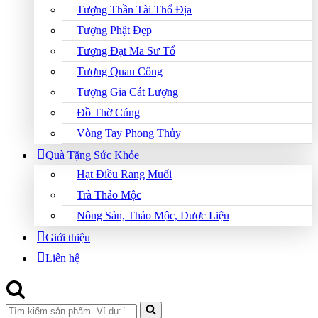
Tượng Thần Tài Thổ Địa
Tượng Phật Đẹp
Tượng Đạt Ma Sư Tổ
Tượng Quan Công
Tượng Gia Cát Lượng
Đồ Thờ Cúng
Vòng Tay Phong Thủy
Quà Tặng Sức Khỏe
Hạt Điều Rang Muối
Trà Thảo Mộc
Nông Sản, Thảo Mộc, Dược Liệu
Giới thiệu
Liên hệ
Search