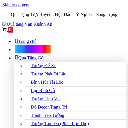
Skip to content
Quà Tặng Trực Tuyến :
Độc Đáo – Ý Nghĩa – Sang Trọng
Cart
0
Trang chủ
Shop Quà Tặng
Quà Tặng Gỗ
Tượng Để Xe
Tượng Phật Di Lặc
Bình Hút Tài Lộc
Lục Bình Gỗ
Tượng Linh Vật
Đồ Decor Trang Trí
Tranh Treo Tường
Tượng Tam Đa (Phúc Lộc Thọ)