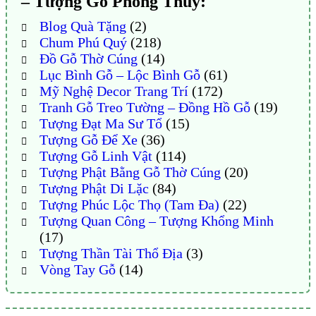
– Tượng Gỗ Phong Thủy:
Blog Quà Tặng
(2)
Chum Phú Quý
(218)
Đồ Gỗ Thờ Cúng
(14)
Lục Bình Gỗ – Lộc Bình Gỗ
(61)
Mỹ Nghệ Decor Trang Trí
(172)
Tranh Gỗ Treo Tường – Đồng Hồ Gỗ
(19)
Tượng Đạt Ma Sư Tổ
(15)
Tượng Gỗ Để Xe
(36)
Tượng Gỗ Linh Vật
(114)
Tượng Phật Bằng Gỗ Thờ Cúng
(20)
Tượng Phật Di Lặc
(84)
Tượng Phúc Lộc Thọ (Tam Đa)
(22)
Tượng Quan Công – Tượng Khổng Minh
(17)
Tượng Thần Tài Thổ Địa
(3)
Vòng Tay Gỗ
(14)