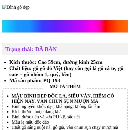
Bình gỗ đẹp
Trạng thái: ĐÃ BÁN
Kích thước: Cao 59cm, đường kính 25cm
Chất liệu: gỗ gõ đỏ Việt (hay còn gọi là gỗ cà te, gỗ
cate – gỗ nhóm 1, quý, bền)
Mã sản phẩm: PQ-193
MẪU BÌNH ĐẸP ĐỘC LẠ, SIÊU VÂN, HIẾM CÓ
HIỆN NAY, VÂN CHUN SỤN MƯỢN MÀ
Bình nguyên khối, đặc, khá nặng, không lỗi lầm
Kích thước thuộc dạng khá
Bình được tiện và sơn PU kỹ, sắc nét
Mẫu lạ mắt, độc đáo
Chất gỗ sáng nuột nà, gỗ già, vân chun sụn chạy mượt mà