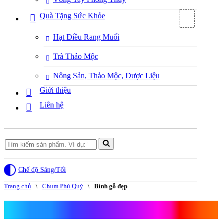
Quà Tặng Sức Khỏe
Hạt Điều Rang Muối
Trà Thảo Mộc
Nông Sản, Thảo Mộc, Dược Liệu
Giới thiệu
Liên hệ
Search
for...
Chế độ Sáng/Tối
Trang chủ
\
Chum Phú Quý
\
Bình gỗ đẹp
Bình gỗ đẹp