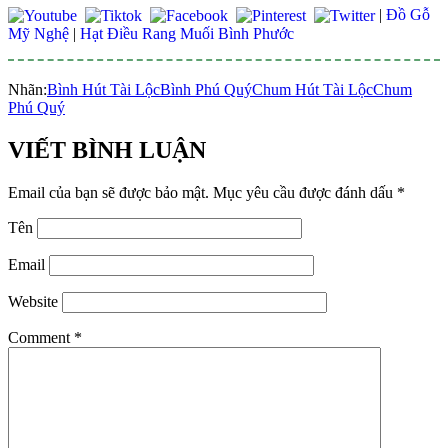
|
Đồ Gỗ
Mỹ Nghệ
|
Hạt Điều Rang Muối Bình Phước
Nhãn:
Bình Hút Tài Lộc
Bình Phú Quý
Chum Hút Tài Lộc
Chum
Phú Quý
VIẾT BÌNH LUẬN
Email của bạn sẽ được bảo mật.
Mục yêu cầu được đánh dấu
*
Tên
Email
Website
Comment
*