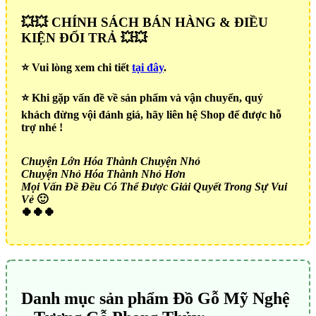
💥💥 CHÍNH SÁCH BÁN HÀNG & ĐIỀU
KIỆN ĐỔI TRẢ 💥💥
⭐️ Vui lòng xem chi tiết
tại đây
.
⭐️ Khi gặp vấn đề về sản phẩm và vận chuyển, quý
khách đừng vội đánh giá, hãy liên hệ Shop để được hỗ
trợ nhé !
Chuyện Lớn Hóa Thành Chuyện Nhỏ
Chuyện Nhỏ Hóa Thành Nhỏ Hơn
Mọi Vấn Đề Đều Có Thể Được Giải Quyết Trong Sự Vui
Vẻ
🙂
🍀🍀🍀
Danh mục sản phẩm Đồ Gỗ Mỹ Nghệ