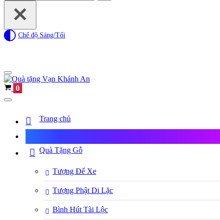
for...
Chế độ Sáng/Tối
Navigation
Menu
Cart
0
Navigation
Menu
Trang chủ
Shop Quà Tặng
Quà Tặng Gỗ
Tượng Để Xe
Tượng Phật Di Lặc
Bình Hút Tài Lộc