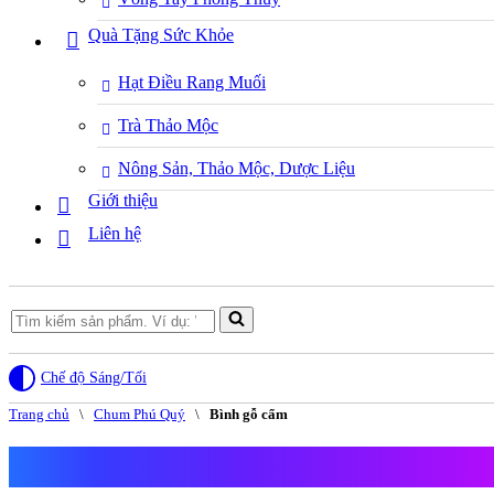
Quà Tặng Sức Khỏe
Hạt Điều Rang Muối
Trà Thảo Mộc
Nông Sản, Thảo Mộc, Dược Liệu
Giới thiệu
Liên hệ
Search
for...
Chế độ Sáng/Tối
Trang chủ
\
Chum Phú Quý
\
Bình gỗ cẩm