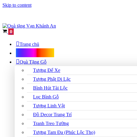
Skip to content
Cart
0
Trang chủ
Shop Quà Tặng
Quà Tặng Gỗ
Tượng Để Xe
Tượng Phật Di Lặc
Bình Hút Tài Lộc
Lục Bình Gỗ
Tượng Linh Vật
Đồ Decor Trang Trí
Tranh Treo Tường
Tượng Tam Đa (Phúc Lộc Thọ)