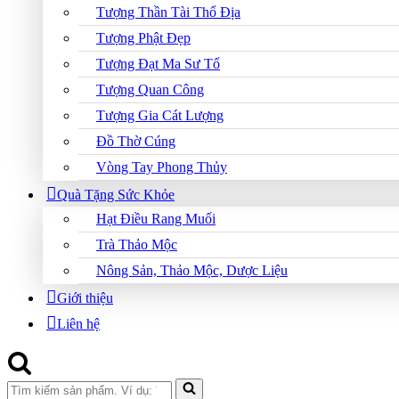
Tượng Thần Tài Thổ Địa
Tượng Phật Đẹp
Tượng Đạt Ma Sư Tổ
Tượng Quan Công
Tượng Gia Cát Lượng
Đồ Thờ Cúng
Vòng Tay Phong Thủy
Quà Tặng Sức Khỏe
Hạt Điều Rang Muối
Trà Thảo Mộc
Nông Sản, Thảo Mộc, Dược Liệu
Giới thiệu
Liên hệ
Search