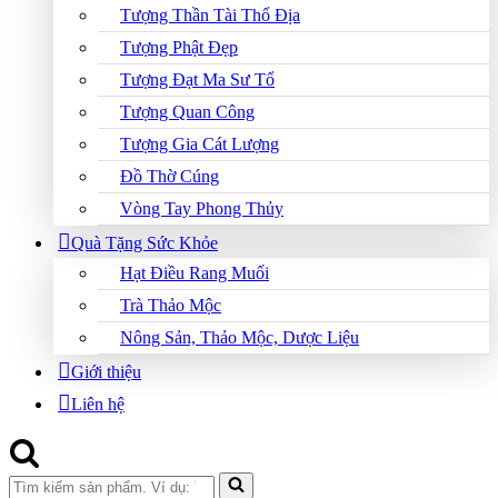
Tượng Thần Tài Thổ Địa
Tượng Phật Đẹp
Tượng Đạt Ma Sư Tổ
Tượng Quan Công
Tượng Gia Cát Lượng
Đồ Thờ Cúng
Vòng Tay Phong Thủy
Quà Tặng Sức Khỏe
Hạt Điều Rang Muối
Trà Thảo Mộc
Nông Sản, Thảo Mộc, Dược Liệu
Giới thiệu
Liên hệ
Search