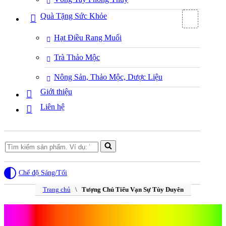
Quà Tặng Sức Khỏe
Hạt Điều Rang Muối
Trà Thảo Mộc
Nông Sản, Thảo Mộc, Dược Liệu
Giới thiệu
Liên hệ
Search
for...
Chế độ Sáng/Tối
Trang chủ
\
Tượng Chú Tiểu Vạn Sự Tùy Duyên
Tượng Chú Tiểu Vạn Sự Tùy