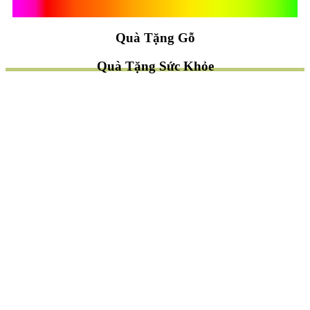
Quà Tặng Vạn Khánh An
Quà Tặng Gỗ
Quà Tặng Sức Khỏe
TÌM QUÀ NHANH
TẶNG QUÀ CHỦ ĐỀ GÌ ?
Quà Tặng Trang Trí
Quà Tặng Để Bàn
Quà Tặng Mỹ Nghệ
Quà Tặng Phong Thủy
Quà Tặng Phật Giáo
TẶNG QUÀ CHO AI ?
Quà Tặng Sếp