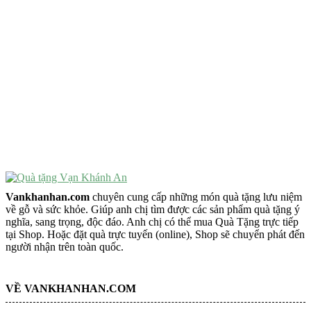
VẬT PHẨM PHONG THỦY
Vật Phẩm Phong Thủy
Đồ Phong Thủy Để Bàn
Tượng Trang Trí Phong Thủy
Tượng Phật Mini
Tượng Phật Để Xe
Trang Trí Taplo Xe
Vankhanhan.com
chuyên cung cấp những món quà tặng lưu niệm
về gỗ và sức khỏe. Giúp anh chị tìm được các sản phẩm quà tặng ý
nghĩa, sang trọng, độc đáo. Anh chị có thể mua Quà Tặng trực tiếp
tại Shop. Hoặc đặt quà trực tuyến (online), Shop sẽ chuyển phát đến
người nhận trên toàn quốc.
VỀ VANKHANHAN.COM