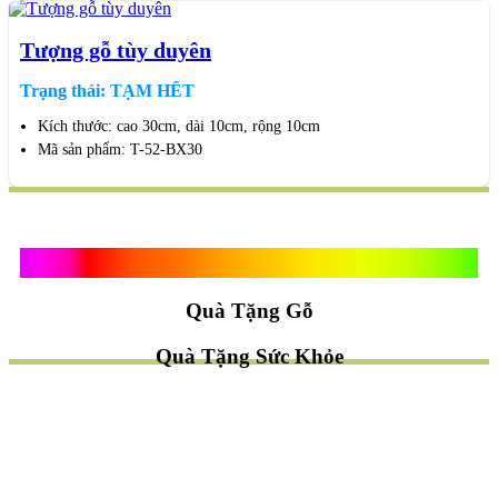
Tượng gỗ tùy duyên
Trạng thái: TẠM HẾT
Kích thước: cao 30cm, dài 10cm, rộng 10cm
Mã sản phẩm: T-52-BX30
Quà Tặng Vạn Khánh An
Quà Tặng Gỗ
Quà Tặng Sức Khỏe
TÌM QUÀ NHANH
TẶNG QUÀ CHỦ ĐỀ GÌ ?