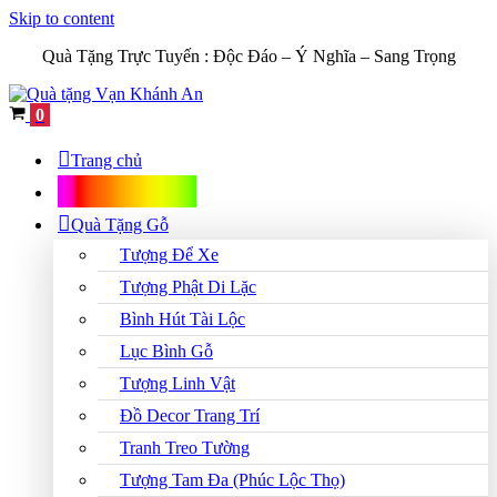
Skip to content
Quà Tặng Trực Tuyến :
Độc Đáo – Ý Nghĩa – Sang Trọng
Cart
0
Trang chủ
Shop Quà Tặng
Quà Tặng Gỗ
Tượng Để Xe
Tượng Phật Di Lặc
Bình Hút Tài Lộc
Lục Bình Gỗ
Tượng Linh Vật
Đồ Decor Trang Trí
Tranh Treo Tường
Tượng Tam Đa (Phúc Lộc Thọ)