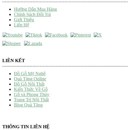
Hướng Dẫn Mua Hàng
Chính Sách Đổi Trả
Giới Thiệu
Liên Hệ
LIÊN KẾT
Đồ Gỗ Mỹ Nghệ
Quà Tặng Online
Đồ Gỗ Nội Thất
Kiến Thức Về Gỗ
Gỗ và Phong Thủy
Trang Trí Nội Thất
Blog Quà Tặng
THÔNG TIN LIÊN HỆ