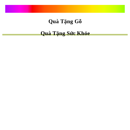
Quà Tặng Vạn Khánh An
Quà Tặng Gỗ
Quà Tặng Sức Khỏe
TÌM QUÀ NHANH
TẶNG QUÀ CHỦ ĐỀ GÌ ?
Quà Tặng Trang Trí
Quà Tặng Để Bàn
Quà Tặng Mỹ Nghệ
Quà Tặng Phong Thủy
Quà Tặng Phật Giáo
TẶNG QUÀ CHO AI ?