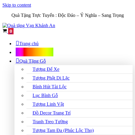
Skip to content
Quà Tặng Trực Tuyến :
Độc Đáo – Ý Nghĩa – Sang Trọng
Cart
0
Trang chủ
Shop Quà Tặng
Quà Tặng Gỗ
Tượng Để Xe
Tượng Phật Di Lặc
Bình Hút Tài Lộc
Lục Bình Gỗ
Tượng Linh Vật
Đồ Decor Trang Trí
Tranh Treo Tường
Tượng Tam Đa (Phúc Lộc Thọ)