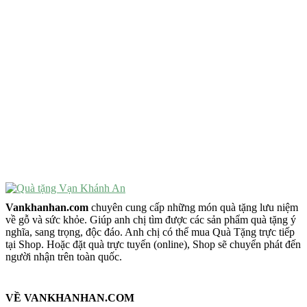
Quà Tặng Cao Cấp
VẬT PHẨM PHONG THỦY
Vật Phẩm Phong Thủy
Đồ Phong Thủy Để Bàn
Tượng Trang Trí Phong Thủy
Tượng Phật Mini
Tượng Phật Để Xe
Trang Trí Taplo Xe
Vankhanhan.com
chuyên cung cấp những món quà tặng lưu niệm
về gỗ và sức khỏe. Giúp anh chị tìm được các sản phẩm quà tặng ý
nghĩa, sang trọng, độc đáo. Anh chị có thể mua Quà Tặng trực tiếp
tại Shop. Hoặc đặt quà trực tuyến (online), Shop sẽ chuyển phát đến
người nhận trên toàn quốc.
VỀ VANKHANHAN.COM