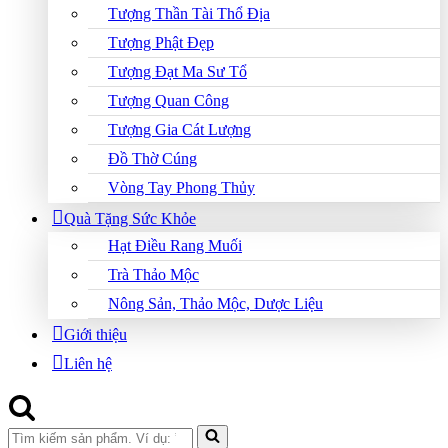
Tượng Thần Tài Thổ Địa
Tượng Phật Đẹp
Tượng Đạt Ma Sư Tổ
Tượng Quan Công
Tượng Gia Cát Lượng
Đồ Thờ Cúng
Vòng Tay Phong Thủy
Quà Tặng Sức Khỏe
Hạt Điều Rang Muối
Trà Thảo Mộc
Nông Sản, Thảo Mộc, Dược Liệu
Giới thiệu
Liên hệ
Search