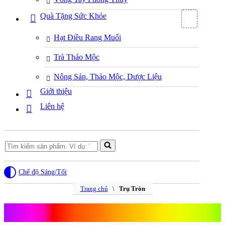
Quà Tặng Sức Khỏe
Hạt Điều Rang Muối
Trà Thảo Mộc
Nông Sản, Thảo Mộc, Dược Liệu
Giới thiệu
Liên hệ
Search
for...
Chế độ Sáng/Tối
Trang chủ
\
Trụ Tròn
Trụ Tròn