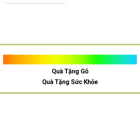
Quà Tặng Vạn Khánh An
Quà Tặng Gỗ
Quà Tặng Sức Khỏe
TÌM QUÀ NHANH
TẶNG QUÀ CHỦ ĐỀ GÌ ?
Quà Tặng Trang Trí