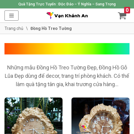
Quà Tặng Trực Tuyến :
Độc Đáo – Ý Nghĩa – Sang Trọng
0
Skip
to
Trang chủ
\
Đồng Hồ Treo Tường
content
Đồng Hồ Treo Tường
Những mẫu Đồng Hồ Treo Tường Đẹp, Đồng Hồ Gỗ
Lũa Đẹp dùng để decor, trang trí phòng khách. Có thể
làm quà tặng tân gia, khai trương cửa hàng…