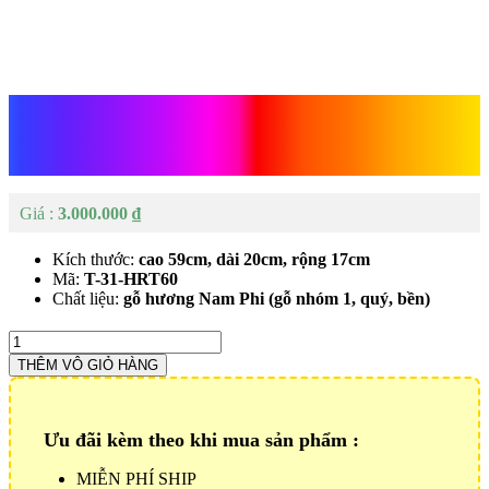
Tượng Quan Vân Trường
Gỗ
3.000.000
₫
Kích thước:
cao 59cm, dài 20cm, rộng 17cm
Mã:
T-31-HRT60
Chất liệu:
gỗ hương Nam Phi (gỗ nhóm 1, quý, bền)
Tượng
Quan
THÊM VÔ GIỎ HÀNG
Vân
Trường
Gỗ
Số
Ưu đãi kèm theo khi mua sản phẩm :
lượng
MIỄN PHÍ SHIP