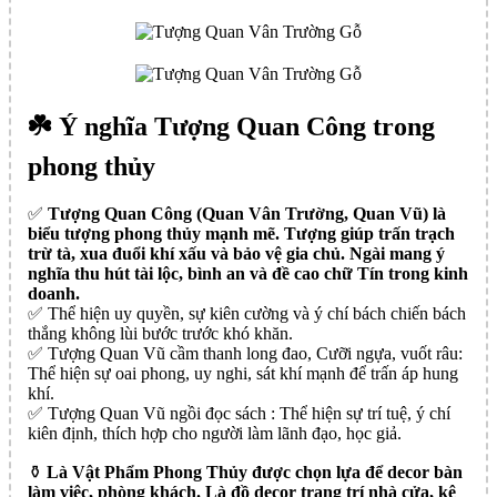
☘️ Ý nghĩa Tượng Quan Công trong
phong thủy
✅️
Tượng Quan Công (Quan Vân Trường, Quan Vũ) là
biểu tượng phong thủy mạnh mẽ. Tượng giúp trấn trạch
trừ tà, xua đuổi khí xấu và bảo vệ gia chủ. Ngài mang ý
nghĩa thu hút tài lộc, bình an và đề cao chữ Tín trong kinh
doanh.
✅️ Thể hiện uy quyền, sự kiên cường và ý chí bách chiến bách
thắng không lùi bước trước khó khăn.
✅️ Tượng Quan Vũ cầm thanh long đao, Cưỡi ngựa, vuốt râu:
Thể hiện sự oai phong, uy nghi, sát khí mạnh để trấn áp hung
khí.
✅️ Tượng Quan Vũ ngồi đọc sách : Thể hiện sự trí tuệ, ý chí
kiên định, thích hợp cho người làm lãnh đạo, học giả.
⚱️
Là Vật Phẩm Phong Thủy được chọn lựa để decor bàn
làm việc, phòng khách. Là đồ decor trang trí nhà cửa, kệ