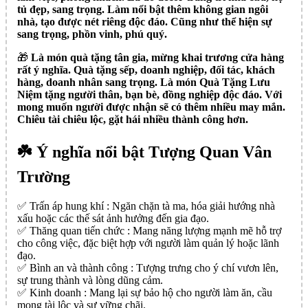
tủ đẹp, sang trọng. Làm nổi bật thêm không gian ngôi
nhà, tạo được nét riêng độc đáo. Cũng như thể hiện sự
sang trọng, phồn vinh, phú quý.
🎁
Là món quà tặng tân gia, mừng khai trương cửa hàng
rất ý nghĩa. Quà tặng sếp, doanh nghiệp, đối tác, khách
hàng, doanh nhân sang trọng. Là món Quà Tặng Lưu
Niệm tặng người thân, bạn bè, đồng nghiệp độc đáo. Với
mong muốn người được nhận sẽ có thêm nhiều may mắn.
Chiêu tài chiêu lộc, gặt hái nhiều thành công hơn.
☘️ Ý nghĩa nổi bật Tượng Quan Vân
Trường
✅️ Trấn áp hung khí : Ngăn chặn tà ma, hóa giải hướng nhà
xấu hoặc các thế sát ảnh hưởng đến gia đạo.
✅️ Thăng quan tiến chức : Mang năng lượng mạnh mẽ hỗ trợ
cho công việc, đặc biệt hợp với người làm quản lý hoặc lãnh
đạo.
✅️ Bình an và thành công : Tượng trưng cho ý chí vươn lên,
sự trung thành và lòng dũng cảm.
✅️ Kinh doanh : Mang lại sự bảo hộ cho người làm ăn, cầu
mong tài lộc và sự vững chãi.