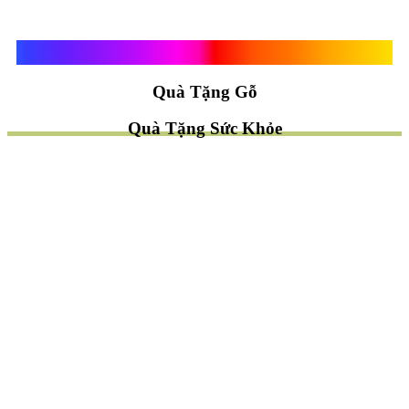
Quà Tặng Vạn Khánh An
Quà Tặng Gỗ
Quà Tặng Sức Khỏe
TÌM QUÀ NHANH
TẶNG QUÀ CHỦ ĐỀ GÌ ?
Quà Tặng Trang Trí
Quà Tặng Để Bàn
Quà Tặng Mỹ Nghệ
Quà Tặng Phong Thủy
Quà Tặng Phật Giáo
TẶNG QUÀ CHO AI ?