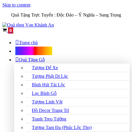
Skip to content
Quà Tặng Trực Tuyến :
Độc Đáo – Ý Nghĩa – Sang Trọng
Cart
0
Trang chủ
Shop Quà Tặng
Quà Tặng Gỗ
Tượng Để Xe
Tượng Phật Di Lặc
Bình Hút Tài Lộc
Lục Bình Gỗ
Tượng Linh Vật
Đồ Decor Trang Trí
Tranh Treo Tường
Tượng Tam Đa (Phúc Lộc Thọ)