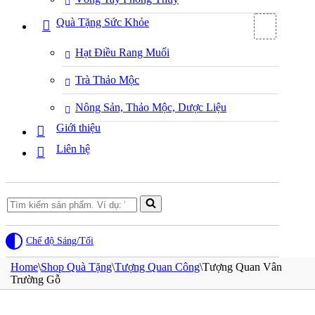
Quà Tặng Sức Khỏe
Hạt Điều Rang Muối
Trà Thảo Mộc
Nông Sản, Thảo Mộc, Dược Liệu
Giới thiệu
Liên hệ
Search
for...
Chế độ Sáng/Tối
Home
\
Shop Quà Tặng
\
Tượng Quan Công
\
Tượng Quan Vân
Trường Gỗ