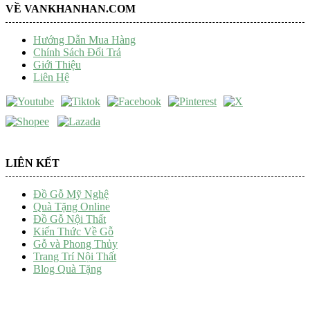
VỀ VANKHANHAN.COM
Hướng Dẫn Mua Hàng
Chính Sách Đổi Trả
Giới Thiệu
Liên Hệ
LIÊN KẾT
Đồ Gỗ Mỹ Nghệ
Quà Tặng Online
Đồ Gỗ Nội Thất
Kiến Thức Về Gỗ
Gỗ và Phong Thủy
Trang Trí Nội Thất
Blog Quà Tặng