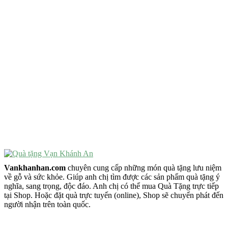
Quà Tặng Độc Đáo
Quà Tặng Ý Nghĩa
Quà Tặng Cao Cấp
VẬT PHẨM PHONG THỦY
Vật Phẩm Phong Thủy
Đồ Phong Thủy Để Bàn
Tượng Trang Trí Phong Thủy
Tượng Phật Mini
Tượng Phật Để Xe
Trang Trí Taplo Xe
Vankhanhan.com
chuyên cung cấp những món quà tặng lưu niệm
về gỗ và sức khỏe. Giúp anh chị tìm được các sản phẩm quà tặng ý
nghĩa, sang trọng, độc đáo. Anh chị có thể mua Quà Tặng trực tiếp
tại Shop. Hoặc đặt quà trực tuyến (online), Shop sẽ chuyển phát đến
người nhận trên toàn quốc.