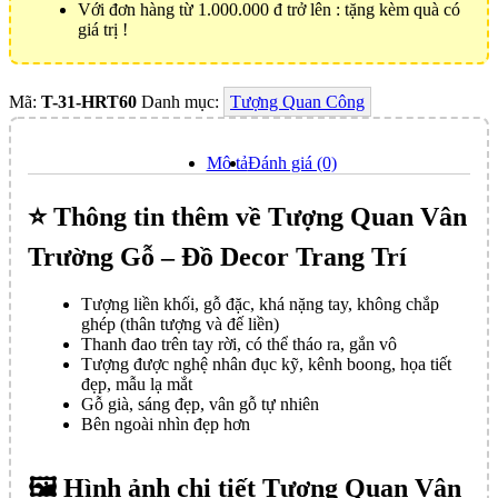
Với đơn hàng từ 1.000.000 đ trở lên : tặng kèm quà có
giá trị !
Mã:
T-31-HRT60
Danh mục:
Tượng Quan Công
Mô tả
Đánh giá (0)
⭐️ Thông tin thêm về Tượng Quan Vân
Trường Gỗ – Đồ Decor Trang Trí
Tượng liền khối, gỗ đặc, khá nặng tay, không chắp
ghép (thân tượng và đế liền)
Thanh đao trên tay rời, có thể tháo ra, gắn vô
Tượng được nghệ nhân đục kỹ, kênh boong, họa tiết
đẹp, mẫu lạ mắt
Gỗ già, sáng đẹp, vân gỗ tự nhiên
Bên ngoài nhìn đẹp hơn
🖼️ Hình ảnh chi tiết Tượng Quan Vân