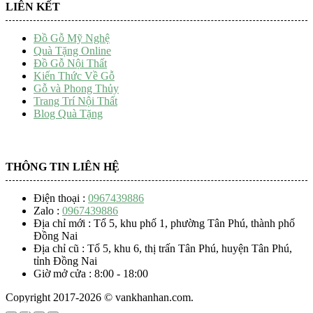
LIÊN KẾT
Đồ Gỗ Mỹ Nghệ
Quà Tặng Online
Đồ Gỗ Nội Thất
Kiến Thức Về Gỗ
Gỗ và Phong Thủy
Trang Trí Nội Thất
Blog Quà Tặng
THÔNG TIN LIÊN HỆ
Điện thoại :
0967439886
Zalo :
0967439886
Địa chỉ mới : Tổ 5, khu phố 1, phường Tân Phú, thành phố
Đồng Nai
Địa chỉ cũ : Tổ 5, khu 6, thị trấn Tân Phú, huyện Tân Phú,
tỉnh Đồng Nai
Giờ mở cửa : 8:00 - 18:00
Copyright 2017-2026 © vankhanhan.com.