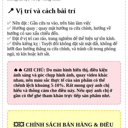
📍 Vị trí và cách bài trí
✅️ Nên đặt : Gần cửa ra vào, trên bàn làm việc
✅️ Hướng quay : quay mặt hướng ra cửa chính, hướng về
hướng có sao xấu chiếu đến.
✅️ Đặt ở vị trí cao ráo, trang nghiêm để thể hiện sự tôn kính.
✅️ Điều kiêng kỵ : Tuyệt đối không đặt sát mặt đất, không để
lưỡi đao hướng thẳng ra cửa chính, và tránh cất trong phòng
ngủ, tủ kín hoặc két sắt.
🔥🔥
GHI CHÚ:
Do màn hình hiển thị, điều kiện
ánh sáng và góc chụp hình ảnh, quay video khác
nhau, nên màu sắc thực tế của sản phẩm có thể
chênh lệch khoảng 5-10%. Rất mong quý anh chị
hiểu và thông cảm cho điều này. Nếu quý anh chị ở
gần có thể ghé tham khảo trực tiếp sản phẩm nhé.
💥💥 CHÍNH SÁCH BÁN HÀNG & ĐIỀU