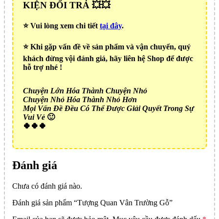
KIỆN ĐỔI TRẢ 💥💥
⭐️ Vui lòng xem chi tiết
tại đây
.
⭐️ Khi gặp vấn đề về sản phẩm và vận chuyển, quý
khách đừng vội đánh giá, hãy liên hệ Shop để được
hỗ trợ nhé !
Chuyện Lớn Hóa Thành Chuyện Nhỏ
Chuyện Nhỏ Hóa Thành Nhỏ Hơn
Mọi Vấn Đề Đều Có Thể Được Giải Quyết Trong Sự
Vui Vẻ
🙂
🍀🍀🍀
Đánh giá
Chưa có đánh giá nào.
Đánh giá sản phẩm “Tượng Quan Vân Trường Gỗ”