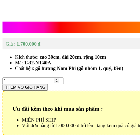
Tượng Quan Vân Trường Cưỡi
1.700.000
₫
Kích thước:
cao 39cm, dài 20cm, rộng 10cm
Mã:
T-32-NT40A
Chất liệu:
gỗ hương Nam Phi (gỗ nhóm 1, quý, bền)
Tượng
Quan
THÊM VÔ GIỎ HÀNG
Vân
Trường
Cưỡi
Ngựa
Ưu đãi kèm theo khi mua sản phẩm :
Số
lượng
MIỄN PHÍ SHIP
Với đơn hàng từ 1.000.000 đ trở lên : tặng kèm quà có giá tr