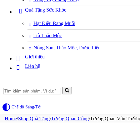
Quà Tặng Sức Khỏe
Hạt Điều Rang Muối
Trà Thảo Mộc
Nông Sản, Thảo Mộc, Dược Liệu
Giới thiệu
Liên hệ
Search
for...
Chế độ Sáng/Tối
Home
\
Shop Quà Tặng
\
Tượng Quan Công
\
Tượng Quan Vân Trườn