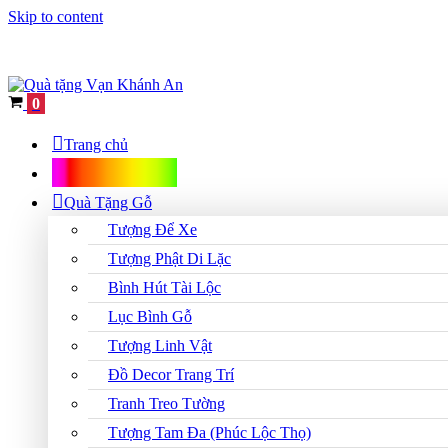
Skip to content
Cart
0
Trang chủ
Shop Quà Tặng
Quà Tặng Gỗ
Tượng Để Xe
Tượng Phật Di Lặc
Bình Hút Tài Lộc
Lục Bình Gỗ
Tượng Linh Vật
Đồ Decor Trang Trí
Tranh Treo Tường
Tượng Tam Đa (Phúc Lộc Thọ)