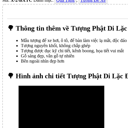
Mã:
X-2-BXTC
Danh mục:
Quà Tặng
,
Tượng Để Xe
🌳 Thông tin thêm về Tượng Phật Di Lặ
Mẫu tượng để xe hơi, ô tô, để bàn làm việc lạ mắt, độc đáo
Tượng nguyên khối, không chắp ghép
Tượng được đục kỹ chi tiết, kênh boong, họa tiết vui mắt
Gỗ sáng đẹp, vân gỗ tự nhiên
Bên ngoài nhìn đẹp hơn
🌳 Hình ảnh chi tiết Tượng Phật Di Lặc 