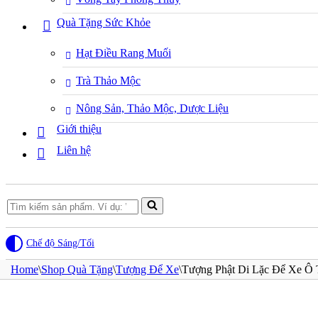
Quà Tặng Sức Khỏe
Hạt Điều Rang Muối
Trà Thảo Mộc
Nông Sản, Thảo Mộc, Dược Liệu
Giới thiệu
Liên hệ
Search
for...
Chế độ Sáng/Tối
Home
\
Shop Quà Tặng
\
Tượng Để Xe
\
Tượng Phật Di Lặc Để Xe Ô