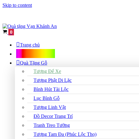
Skip to content
Cart
0
Trang chủ
Shop Quà Tặng
Quà Tặng Gỗ
Tượng Để Xe
Tượng Phật Di Lặc
Bình Hút Tài Lộc
Lục Bình Gỗ
Tượng Linh Vật
Đồ Decor Trang Trí
Tranh Treo Tường
Tượng Tam Đa (Phúc Lộc Thọ)