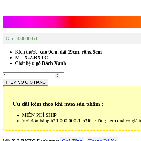
Tượng Phật Di Lặc Để Xe Ô Tô
350.000
₫
Kích thước:
cao 9cm, dài 19cm, rộng 5cm
Mã:
X-2-BXTC
Chất liệu:
gỗ Bách Xanh
Tượng
Phật
THÊM VÔ GIỎ HÀNG
Di
Lặc
Để
Xe
Ưu đãi kèm theo khi mua sản phẩm :
Ô
Tô
MIỄN PHÍ SHIP
Số
Với đơn hàng từ 1.000.000 đ trở lên : tặng kèm quà có giá tr
lượng